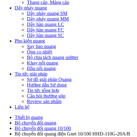
Thang cáp, Máng cáp
Dây nhảy quang
Dây nhảy quang SM
Dây nhảy quang MM
Dây hàn quang LC
Dây hàn quang FC
Dây hàn quang SC
Phụ kiện quang
Suy hao quang
Ống co nhiệt
Bộ chia tách quang splitter
Khay nối quang
Đầu nối quang
Tin tức giải pháp
Sơ đồ giải pháp Quang
Hướng dẫn Sử dụng
Tin tức tổng hợp
Câu hỏi thường gặp
Review sản phẩm
Liên hệ
Thiết bị quang
Bộ chuyển đổi quang
Bộ chuyển đổi quang 10/100
Bộ chuyển đổi quang điện Gnet 10/100 HHD-110G-20A/B