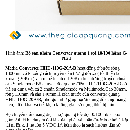
Hình ảnh:
Bộ sản phẩm Converter quang 1 sợi 10/100 hãng G-
NET
Media Converter HHD-110G-20A/B
hoạt động ở bước sóng
1300nm, có khoảng cách truyền dẫn tương đối xa ( tối thiểu là
khoảng 20Km ) và có thể lên đến 120Km trên đường truyền chuẩn
cáp Singlemode.Bộ chuyển đổi quang điện HHD-110G-20A/B có
thể sử dụng với cả 2 chuẩn Singlemode và Multimode.Cao 30mm,
rộng 110mm và sâu 140mm là kích thước của converter quang
HHD-110G-20A/B, nhỏ gọn như giúp người dùng dễ dàng mang
theo, triển khai và tiết kiệm không gian sử dụng thiết bị hơn.
Bộ chuyển đổi quang điện 1 sợi quang tốc độ 10/100mbps bao
gồm 2 thiết bị chuyển đổi là 2 đầu phát và nhận được bọc bởi 1 lơp
túi ni lông, 1 nguồn 5 VDC 1A kèm theo là sách hướng dẫn sử