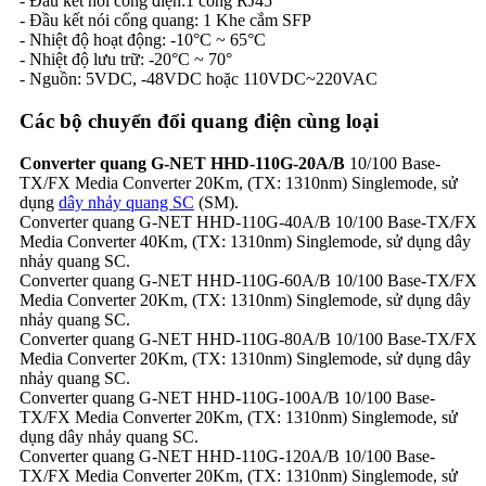
- Đầu kêt nối công điện:1 cổng RJ45
- Đầu kết nói cổng quang: 1 Khe cắm SFP
- Nhiệt độ hoạt động: -10°C ~ 65°C
- Nhiệt độ lưu trữ: -20°C ~ 70°
- Nguồn: 5VDC, -48VDC hoặc 110VDC~220VAC
Các bộ chuyển đổi quang điện cùng loại
Converter quang G-NET HHD-110G-20A/B
10/100 Base-
TX/FX Media Converter 20Km, (TX: 1310nm) Singlemode, sử
dụng
dây nhảy quang SC
(SM).
Converter quang G-NET HHD-110G-40A/B 10/100 Base-TX/FX
Media Converter 40Km, (TX: 1310nm) Singlemode, sử dụng dây
nhảy quang SC.
Converter quang G-NET HHD-110G-60A/B 10/100 Base-TX/FX
Media Converter 20Km, (TX: 1310nm) Singlemode, sử dụng dây
nhảy quang SC.
Converter quang G-NET HHD-110G-80A/B 10/100 Base-TX/FX
Media Converter 20Km, (TX: 1310nm) Singlemode, sử dụng dây
nhảy quang SC.
Converter quang G-NET HHD-110G-100A/B 10/100 Base-
TX/FX Media Converter 20Km, (TX: 1310nm) Singlemode, sử
dụng dây nhảy quang SC.
Converter quang G-NET HHD-110G-120A/B 10/100 Base-
TX/FX Media Converter 20Km, (TX: 1310nm) Singlemode, sử