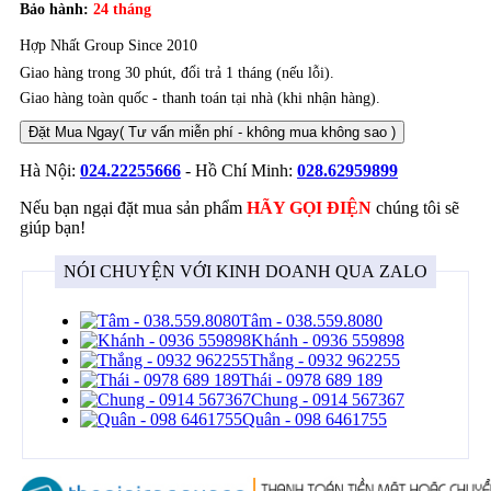
Bảo hành:
24 tháng
Hợp Nhất Group Since 2010
Giao hàng trong 30 phút, đổi trả 1 tháng (nếu lỗi).
Giao hàng toàn quốc - thanh toán tại nhà (khi nhận hàng).
Đặt Mua Ngay
( Tư vấn miễn phí - không mua không sao )
Hà Nội:
024.22255666
- Hồ Chí Minh:
028.62959899
Nếu bạn ngại đặt mua sản phẩm
HÃY GỌI ĐIỆN
chúng tôi sẽ
giúp bạn!
NÓI CHUYỆN VỚI KINH DOANH QUA ZALO
Tâm - 038.559.8080
Khánh - 0936 559898
Thắng - 0932 962255
Thái - 0978 689 189
Chung - 0914 567367
Quân - 098 6461755