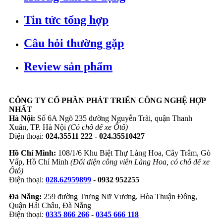
Tin tức tổng hợp
Câu hỏi thường gặp
Review sản phẩm
CÔNG TY CỔ PHẦN PHÁT TRIỂN CÔNG NGHỆ HỢP
NHẤT
Hà Nội:
Số 6A Ngõ 235 đường Nguyễn Trãi, quận Thanh
Xuân, TP. Hà Nội
(Có chỗ để xe Ôtô)
Điện thoại:
024.35511 222 - 024.35510427
Hồ Chí Minh:
108/1/6 Khu Biệt Thự Làng Hoa, Cây Trâm, Gò
Vấp, Hồ Chí Minh
(Đối diện công viên Làng Hoa, có chỗ để xe
Ôtô)
Điện thoại:
028.62959899
- 0932 952255
Đà Nẵng:
259 đường Trưng Nữ Vương, Hòa Thuận Đông,
Quận Hải Châu, Đà Nẵng
Điện thoại:
0335 866 266
-
0345 666 118