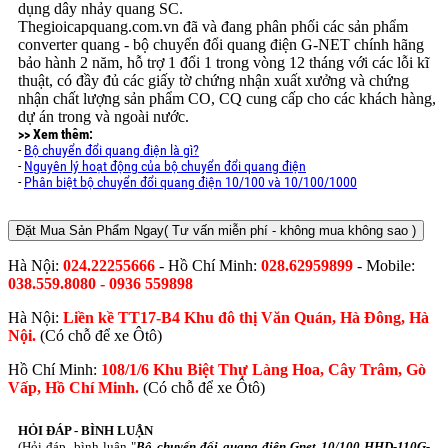
dụng dây nhảy quang SC.
Thegioicapquang.com.vn đã và đang phân phối các sản phẩm
converter quang - bộ chuyển đổi quang điện G-NET chính hãng
bảo hành 2 năm, hỗ trợ 1 đổi 1 trong vòng 12 tháng với các lỗi kĩ
thuật, có đầy đủ các giấy tờ chứng nhận xuất xưởng và chứng
nhận chất lượng sản phẩm CO, CQ cung cấp cho các khách hàng,
dự án trong và ngoài nước.
>> Xem thêm:
-
Bộ chuyển đổi quang điện là gì?
-
Nguyên lý hoạt động của bộ chuyển đổi quang điện
-
Phân biệt bộ chuyển đổi quang điện 10/100 và 10/100/1000
Đặt Mua Sản Phẩm Ngay
( Tư vấn miễn phí - không mua không sao )
Hà Nội:
024.22255666
- Hồ Chí Minh:
028.62959899
- Mobile:
038.559.8080 - 0936 559898
Hà Nội:
Liền kề TT17-B4 Khu đô thị Văn Quán, Hà Đông, Hà
Nội.
(Có chỗ để xe Ôtô)
Hồ Chí Minh:
108/1/6 Khu Biệt Thự Làng Hoa, Cây Trâm, Gò
Vấp, Hồ Chí Minh.
(Có chỗ để xe Ôtô)
HỎI ĐÁP - BÌNH LUẬN
(Hỏi đáp, bình luận "
Bộ chuyển đổi quang điện Gnet 10/100 HHD-110G-