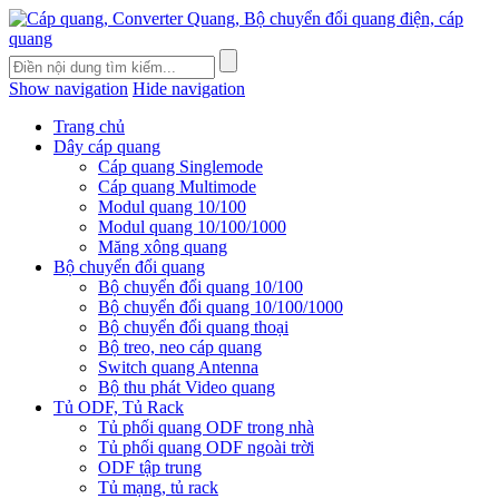
Show navigation
Hide navigation
Trang chủ
Dây cáp quang
Cáp quang Singlemode
Cáp quang Multimode
Modul quang 10/100
Modul quang 10/100/1000
Măng xông quang
Bộ chuyển đổi quang
Bộ chuyển đổi quang 10/100
Bộ chuyển đổi quang 10/100/1000
Bộ chuyển đổi quang thoại
Bộ treo, neo cáp quang
Switch quang Antenna
Bộ thu phát Video quang
Tủ ODF, Tủ Rack
Tủ phối quang ODF trong nhà
Tủ phối quang ODF ngoài trời
ODF tập trung
Tủ mạng, tủ rack