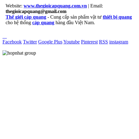
Website:
www.thegioicapquang.com.vn
| Email:
thegioicapquang@gmail.com
Thế giới cáp quang
- Cung cấp sản phẩm vật tư
thiết bị quang
cho hệ thống
cáp quang
hàng đầu Việt Nam.
Vợt Pickleball
Facebook
Twitter
Google Plus
Youtube
Pinterest
RSS
instagram