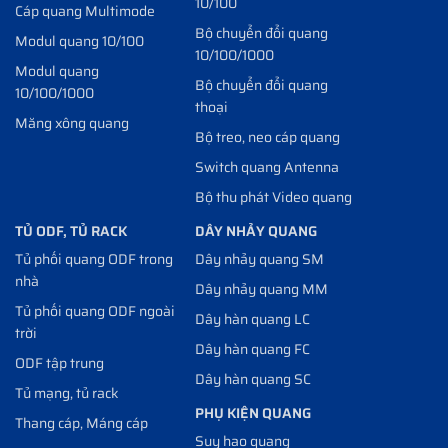
10/100
Cáp quang Multimode
Bộ chuyển đổi quang
Modul quang 10/100
10/100/1000
Modul quang
Bộ chuyển đổi quang
10/100/1000
thoại
Măng xông quang
Bộ treo, neo cáp quang
Switch quang Antenna
Bộ thu phát Video quang
TỦ ODF, TỦ RACK
DÂY NHẢY QUANG
Tủ phối quang ODF trong
Dây nhảy quang SM
nhà
Dây nhảy quang MM
Tủ phối quang ODF ngoài
Dây hàn quang LC
trời
Dây hàn quang FC
ODF tập trung
Dây hàn quang SC
Tủ mạng, tủ rack
PHỤ KIỆN QUANG
Thang cáp, Máng cáp
Suy hao quang