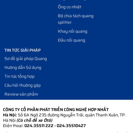
Ống co nhiệt
Bộ chia tách quang
splitter
Khay nối quang
Đầu nối quang
TIN TỨC GIẢI PHÁP
Sơ đồ giải pháp Quang
Hướng dẫn Sử dụng
Tin tức tổng hợp
Câu hỏi thường gặp
Review sản phẩm
CÔNG TY CỔ PHẦN PHÁT TRIỂN CÔNG NGHỆ HỢP NHẤT
Hà Nội:
Số 6A Ngõ 235 đường Nguyễn Trãi, quận Thanh Xuân, TP.
Hà Nội
(Có chỗ để xe Ôtô)
Điện thoại:
024.35511 222 - 024.35510427