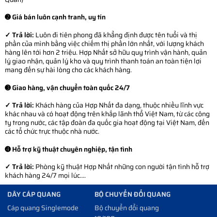
➋ Giá bán luôn cạnh tranh, uy tín
✓ Trả lời:
Luôn đi tiên phong đã khẳng định được tên tuổi và thị
phần của mình bằng việc chiếm thị phần lớn nhất, với lượng khách
hàng lên tới hơn 2 triệu. Hợp Nhất sở hữu quy trình vận hành, quản
lý giao nhận, quản lý kho và quy trình thanh toán an toàn tiện lợi
mang đến sự hài lòng cho các khách hàng.
➌ Giao hàng, vận chuyển toàn quốc 24/7
✓ Trả lời:
Khách hàng của Hợp Nhất đa dạng, thuộc nhiều lĩnh vực
khác nhau và có hoạt động trên khắp lãnh thổ Việt Nam, từ các công
ty trong nước, các tập đoàn đa quốc gia hoạt động tại Việt Nam, đến
các tổ chức trực thuộc nhà nước.
➍ Hỗ trợ kỹ thuật chuyên nghiệp, tận tình
✓ Trả lời:
Phòng kỹ thuật Hợp Nhất những con người tận tình hỗ trợ
khách hàng 24/7 mọi lúc....
DÂY CÁP QUANG
BỘ CHUYỂN ĐỔI QUANG
Cáp quang Singlemode
Bộ chuyển đổi quang