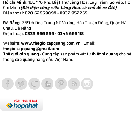
Hồ Chí Minh:
108/1/6 Khu Biệt Thự Làng Hoa, Cây Trâm, Gò Vấp, Hồ
Chí Minh
(Đối diện công viên Làng Hoa, có chỗ để xe Ôtô)
Điện thoại:
028.62959899
- 0932 952255
Đà Nẵng:
259 đường Trưng Nữ Vương, Hòa Thuận Đông, Quận Hải
Châu, Đà Nẵng
Điện thoại:
0335 866 266
-
0345 666 118
Website:
www.thegioicapquang.com.vn
| Email:
thegioicapquang@gmail.com
Thế giới cáp quang
- Cung cấp sản phẩm vật tư
thiết bị quang
cho hệ
thống
cáp quang
hàng đầu Việt Nam.
Vợt Pickleball