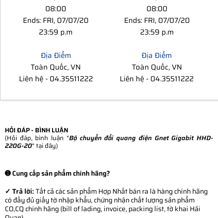
08:00
08:00
Ends: FRI, 07/07/20
Ends: FRI, 07/07/20
23:59 p.m
23:59 p.m
Địa Điểm
Địa Điểm
Toàn Quốc
,
VN
Toàn Quốc
,
VN
Liên hệ
-
04.35511222
Liên hệ
-
04.35511222
HỎI ĐÁP - BÌNH LUẬN
(Hỏi đáp, bình luận "
Bộ chuyển đổi quang điện Gnet Gigabit HHD-
220G-20
" tại đây)
➊ Cung cấp sản phẩm chính hãng?
✓ Trả lời:
Tất cả các sản phẩm Hợp Nhất bán ra là hàng chính hãng
có đầy đủ giấy tờ nhập khẩu, chứng nhận chất lượng sản phẩm
CO,CQ chính hãng (bill of lading, invoice, packing list, tờ khai Hải
Quan)