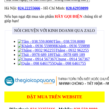
Hà Nội:
024.22255666
- Hồ Chí Minh:
028.62959899
Nếu bạn ngại đặt mua sản phẩm
HÃY GỌI ĐIỆN
chúng tôi sẽ
giúp bạn!
NÓI CHUYỆN VỚI KINH DOANH QUA ZALO
Tâm - 038.559.8080
Khánh - 0936 559898
Thắng - 0932 962255
Thái - 0978 689 189
Chung - 0914 567367
Quân - 098 6461755
ĐẶT MUA TRÊN WEBSITE