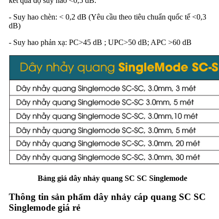
kết quả độ suy hao <0,5 dB.
- Suy hao chèn: < 0,2 dB (Yêu cầu theo tiêu chuẩn quốc tế <0,3
dB)
- Suy hao phản xạ: PC>45 dB ; UPC>50 dB; APC >60 dB
Bảng giá dây nhảy quang SC SC Singlemode
Thông tin sản phẩm dây nhảy cáp quang SC SC
Singlemode giá rẻ