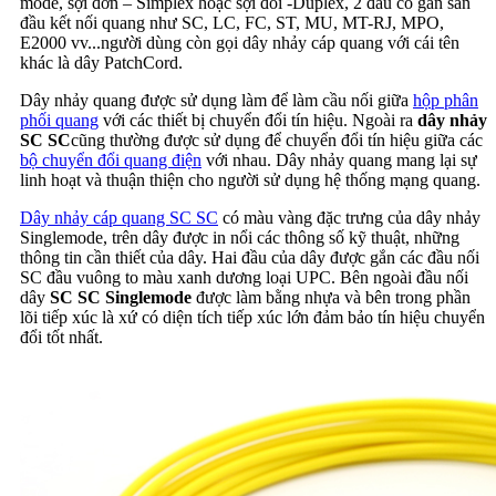
mode, sợi đơn – Simplex hoặc sợi đôi -Duplex, 2 đầu có gắn sẵn
đầu kết nối quang như SC, LC, FC, ST, MU, MT-RJ, MPO,
E2000 vv...người dùng còn gọi dây nhảy cáp quang với cái tên
khác là dây PatchCord.
Dây nhảy quang được sử dụng làm để làm cầu nối giữa
hộp phân
phối quang
với các thiết bị chuyển đổi tín hiệu. Ngoài ra
dây nhảy
SC SC
cũng thường được sử dụng để chuyển đổi tín hiệu giữa các
bộ chuyển đổi quang điện
với nhau. Dây nhảy quang mang lại sự
linh hoạt và thuận thiện cho người sử dụng hệ thống mạng quang.
Dây nhảy cáp quang SC SC
có màu vàng đặc trưng của dây nhảy
Singlemode, trên dây được in nổi các thông số kỹ thuật, những
thông tin cần thiết của dây. Hai đầu của dây được gắn các đầu nối
SC đầu vuông to màu xanh dương loại UPC. Bên ngoài đầu nối
dây
SC SC Singlemode
được làm bằng nhựa và bên trong phần
lõi tiếp xúc là xứ có diện tích tiếp xúc lớn đảm bảo tín hiệu chuyển
đổi tốt nhất.