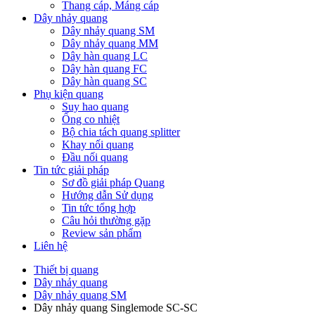
Thang cáp, Máng cáp
Dây nhảy quang
Dây nhảy quang SM
Dây nhảy quang MM
Dây hàn quang LC
Dây hàn quang FC
Dây hàn quang SC
Phụ kiện quang
Suy hao quang
Ống co nhiệt
Bộ chia tách quang splitter
Khay nối quang
Đầu nối quang
Tin tức giải pháp
Sơ đồ giải pháp Quang
Hướng dẫn Sử dụng
Tin tức tổng hợp
Câu hỏi thường gặp
Review sản phẩm
Liên hệ
Thiết bị quang
Dây nhảy quang
Dây nhảy quang SM
Dây nhảy quang Singlemode SC-SC