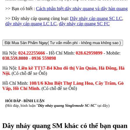
>> Bạn có biết :
Cách phân biệt dây nhảy quang và dây hàn quang
>> Dây nhảy cáp quang cùng loại:
Dây nhảy cáp quang SC LC
,
dây nhảy cáp quang LC LC
,
dây nhảy cáp quang SC FC
Đặt Mua Sản Phẩm Ngay
( Tư vấn miễn phí - không mua không sao )
Hà Nội:
024.22255666
- Hồ Chí Minh:
028.62959899
- Mobile:
038.559.8080 - 0936 559898
Hà Nội:
Liền kề TT17-B4 Khu đô thị Văn Quán, Hà Đông, Hà
Nội.
(Có chỗ để xe Ôtô)
Hồ Chí Minh:
108/1/6 Khu Biệt Thự Làng Hoa, Cây Trâm, Gò
Vấp, Hồ Chí Minh.
(Có chỗ để xe Ôtô)
HỎI ĐÁP - BÌNH LUẬN
(Hỏi đáp, bình luận "
Dây nhảy quang Singlemode SC-SC
" tại đây)
Dây nhảy quang SM khác có thể bạn quan