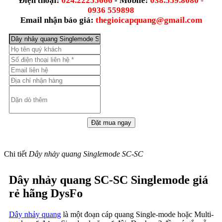
Điện thoại:
024.22255666
- Mobile:
038.559.8080 -
0936 559898
Email nhận báo giá:
thegioicapquang@gmail.com
Chi tiết
Dây nhảy quang Singlemode SC-SC
Dây nhảy quang SC-SC Singlemode giá
rẻ hãng DysFo
Dây nhảy quang
là một đoạn cáp quang Single-mode hoặc Multi-