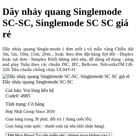
Dây nhảy quang Singlemode
SC-SC, Singlemode SC SC giá
rẻ
Dây nhảy quang Single-mode ( đơn mốt ) vỏ mầu vàng Chiều dài
3m, 5m, 10m, 15m, 20m... hoặc theo đơn đặt hàng Sợi đôi - Duplex
hoặc sợi đơn - Simplex Khối lượng nhỏ nhẹ, dễ dàng sử dụng - plug
and play Tuân theo các chuẩn JSC, IEC, Bellcore, TelcordiaTM GR-
326 Tiêu chuẩn chống cháy UL94V-O
Dây nhảy quang Singlemode SC-SC
Giá bán: Vui lòng liên hệ
Code#:
4985
Tình trạng:
Có hàng
Hợp Nhất Group Since 2010
Giao hàng trong 30 phút, đổi trả 1 tháng (nếu lỗi).
Giao hàng toàn quốc - thanh toán tại nhà (khi nhận hàng).
Đặt Mua Ngay
( Tư vấn miễn phí - không mua không sao )