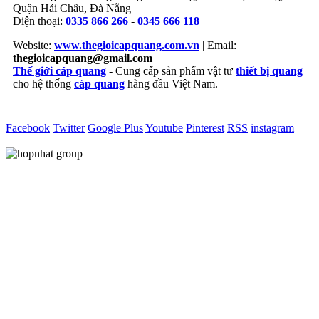
Quận Hải Châu, Đà Nẵng
Điện thoại:
0335 866 266
-
0345 666 118
Website:
www.thegioicapquang.com.vn
| Email:
thegioicapquang@gmail.com
Thế giới cáp quang
- Cung cấp sản phẩm vật tư
thiết bị quang
cho hệ thống
cáp quang
hàng đầu Việt Nam.
Vợt Pickleball
Facebook
Twitter
Google Plus
Youtube
Pinterest
RSS
instagram