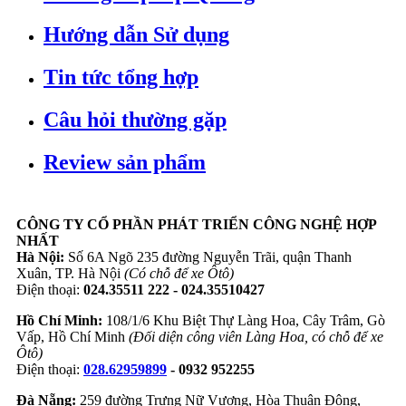
Hướng dẫn Sử dụng
Tin tức tổng hợp
Câu hỏi thường gặp
Review sản phẩm
CÔNG TY CỔ PHẦN PHÁT TRIỂN CÔNG NGHỆ HỢP
NHẤT
Hà Nội:
Số 6A Ngõ 235 đường Nguyễn Trãi, quận Thanh
Xuân, TP. Hà Nội
(Có chỗ để xe Ôtô)
Điện thoại:
024.35511 222 - 024.35510427
Hồ Chí Minh:
108/1/6 Khu Biệt Thự Làng Hoa, Cây Trâm, Gò
Vấp, Hồ Chí Minh
(Đối diện công viên Làng Hoa, có chỗ để xe
Ôtô)
Điện thoại:
028.62959899
- 0932 952255
Đà Nẵng:
259 đường Trưng Nữ Vương, Hòa Thuận Đông,