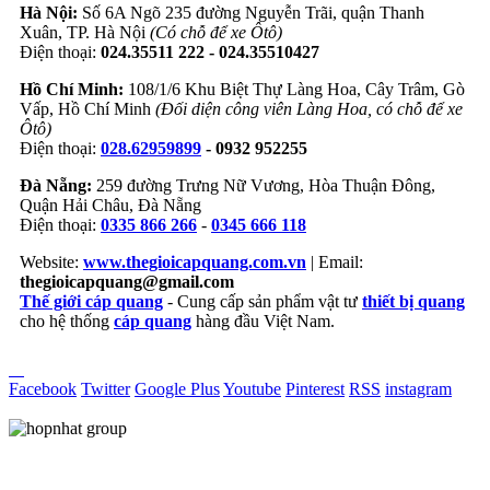
Hà Nội:
Số 6A Ngõ 235 đường Nguyễn Trãi, quận Thanh
Xuân, TP. Hà Nội
(Có chỗ để xe Ôtô)
Điện thoại:
024.35511 222 - 024.35510427
Hồ Chí Minh:
108/1/6 Khu Biệt Thự Làng Hoa, Cây Trâm, Gò
Vấp, Hồ Chí Minh
(Đối diện công viên Làng Hoa, có chỗ để xe
Ôtô)
Điện thoại:
028.62959899
- 0932 952255
Đà Nẵng:
259 đường Trưng Nữ Vương, Hòa Thuận Đông,
Quận Hải Châu, Đà Nẵng
Điện thoại:
0335 866 266
-
0345 666 118
Website:
www.thegioicapquang.com.vn
| Email:
thegioicapquang@gmail.com
Thế giới cáp quang
- Cung cấp sản phẩm vật tư
thiết bị quang
cho hệ thống
cáp quang
hàng đầu Việt Nam.
Vợt Pickleball
Facebook
Twitter
Google Plus
Youtube
Pinterest
RSS
instagram