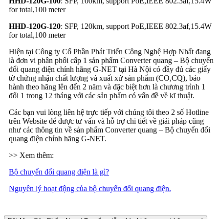
HHD-120G-100
: SFP, 100km, support PoE,IEEE 802.3af,15.4W
for total,100 meter
HHD-120G-120
: SFP, 120km, support PoE,IEEE 802.3af,15.4W
for total,100 meter
Hiện tại Công ty Cổ Phần Phát Triển Công Nghệ Hợp Nhất đang
là đơn vi phân phối cấp 1 sản phẩm Converter quang – Bộ chuyển
đổi quang điện chính hãng G-NET tại Hà Nội có đầy đủ các giấy
tờ chứng nhận chất lượng và xuất xứ sản phẩm (CO,CQ), bảo
hành theo hãng lên đến 2 năm và đặc biệt hơn là chương trình 1
đổi 1 trong 12 tháng với các sản phẩm có vấn đề về kĩ thuật.
Các bạn vui lòng liên hệ trực tiếp với chúng tôi theo 2 số Hotline
trên Website để được tư vấn và hỗ trợ chi tiết về giải pháp cũng
như các thông tin về sản phẩm Converter quang – Bộ chuyển đổi
quang điện chính hãng G-NET.
>> Xem thêm:
Bộ chuyển đổi quang điện là gì?
Nguyên lý hoạt động của bộ chuyển đổi quang điện.