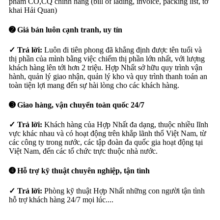
phẩm CO,CQ chính hãng (bill of lading, invoice, packing list, tờ
khai Hải Quan)
➋ Giá bán luôn cạnh tranh, uy tín
✓ Trả lời:
Luôn đi tiên phong đã khẳng định được tên tuổi và
thị phần của mình bằng việc chiếm thị phần lớn nhất, với lượng
khách hàng lên tới hơn 2 triệu. Hợp Nhất sở hữu quy trình vận
hành, quản lý giao nhận, quản lý kho và quy trình thanh toán an
toàn tiện lợi mang đến sự hài lòng cho các khách hàng.
➌ Giao hàng, vận chuyển toàn quốc 24/7
✓ Trả lời:
Khách hàng của Hợp Nhất đa dạng, thuộc nhiều lĩnh
vực khác nhau và có hoạt động trên khắp lãnh thổ Việt Nam, từ
các công ty trong nước, các tập đoàn đa quốc gia hoạt động tại
Việt Nam, đến các tổ chức trực thuộc nhà nước.
➍ Hỗ trợ kỹ thuật chuyên nghiệp, tận tình
✓ Trả lời:
Phòng kỹ thuật Hợp Nhất những con người tận tình
hỗ trợ khách hàng 24/7 mọi lúc....