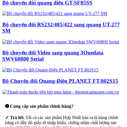
Bộ chuyển đôi quang điện GT-SF05SS
Bộ chuyển đổi RS232/485/422 sang quang UT-277
SM
Bộ chuyển đổi Video sang quang 3Onedata
SWV60800 Serial
Bộ Chuyển đổi Quang-Điện PLANET FT-802S15
➊ Cung cấp sản phẩm chính hãng?
✓ Trả lời:
Tất cả các sản phẩm Hợp Nhất bán ra là hàng chính
hãng có đầy đủ giấy tờ nhập khẩu, chứng nhận chất lượng sản