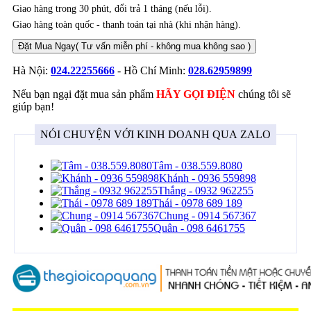
Giao hàng trong 30 phút, đổi trả 1 tháng (nếu lỗi).
Giao hàng toàn quốc - thanh toán tại nhà (khi nhận hàng).
Đặt Mua Ngay
( Tư vấn miễn phí - không mua không sao )
Hà Nội:
024.22255666
- Hồ Chí Minh:
028.62959899
Nếu bạn ngại đặt mua sản phẩm
HÃY GỌI ĐIỆN
chúng tôi sẽ
giúp bạn!
NÓI CHUYỆN VỚI KINH DOANH QUA ZALO
Tâm - 038.559.8080
Khánh - 0936 559898
Thắng - 0932 962255
Thái - 0978 689 189
Chung - 0914 567367
Quân - 098 6461755