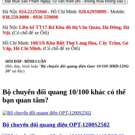
Đặt Mua Sản Phẩm Ngay
( Tư vấn miễn phí - không mua không sao )
Hà Nội:
024.22255666
- Hồ Chí Minh:
028.62959899
- Mobile:
038.559.8080 - 0936 559898
Hà Nội:
Liền kề TT17-B4 Khu đô thị Văn Quán, Hà Đông, Hà
Nội.
(Có chỗ để xe Ôtô)
Hồ Chí Minh:
108/1/6 Khu Biệt Thự Làng Hoa, Cây Trâm, Gò
Vấp, Hồ Chí Minh.
(Có chỗ để xe Ôtô)
HỎI ĐÁP - BÌNH LUẬN
(Hỏi đáp, bình luận "
Bộ chuyển đổi quang điện Gnet 10/100 HHD-120G-
20
" tại đây)
Bộ chuyển đổi quang 10/100 khác có thể
bạn quan tâm?
Bộ chuyển đổi quang điện OPT-1200S2502