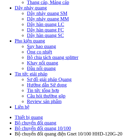
Thang cáp, Máng cáp
Dây nhảy quang
Dây nhảy quang SM
Dây nhảy quang MM
Dây hàn quang LC
Dây hàn quang FC
Dây hàn quang SC
Phụ kiện quang
Suy hao quang
Ống co nhiệt
Bộ chia tách quang splitter
Khay nối quang
Đầu nối quang
Tin tức giải pháp
Sơ đồ giải pháp Quang
Hướng dẫn Sử dụng
Tin tức tổng hợp
Câu hỏi thường gặp
Review sản phẩm
Liên hệ
Thiết bị quang
Bộ chuyển đổi quang
Bộ chuyển đổi quang 10/100
Bộ chuyển đổi quang điện Gnet 10/100 HHD-120G-20