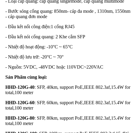
- Loại cáp quang: cáp quang singlemode, cáp quang multimode
- Bước sóng cổng quang: 850nm- cáp đa mode , 1310nm, 1550nm
- cáp quang đơn mode
- Đầu kêt nối công điện:1 cổng RJ45
- Đầu kết nói cổng quang: 2 Khe cắm SFP
- Nhiệt độ hoạt động: -10°C ~ 65°C
- Nhiệt độ lưu trữ: -20°C ~ 70°
- Nguồn: 5VDC, -48VDC hoặc 110VDC~220VAC
Sản Phẩm cùng loại:
HHD-120G-40
: SFP, 40km, support PoE,IEEE 802.3af,15.4W for
total,100 meter
HHD-120G-60
: SFP, 60km, support PoE,IEEE 802.3af,15.4W for
total,100 meter
HHD-120G-80
: SFP, 80km, support PoE,IEEE 802.3af,15.4W for
total,100 meter