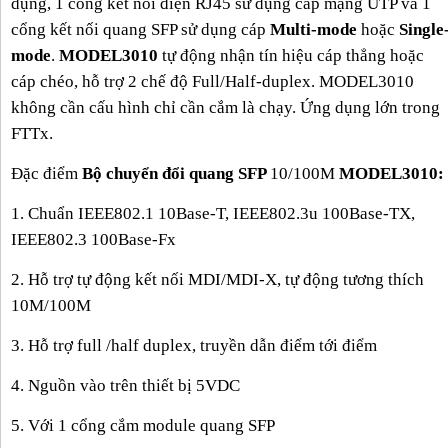
dụng, 1 cổng kết nối điện RJ45 sử dụng cáp mạng UTP và 1
cổng kết nối quang SFP sử dụng cáp
Multi-mode
hoặc
Single
mode
.
MODEL3010
tự động nhận tín hiệu cáp thẳng hoặc
cáp chéo, hỗ trợ 2 chế độ Full/Half-duplex. MODEL3010
không cần cấu hình chỉ cần cắm là chạy. Ứng dụng lớn trong
FTTx.
Đặc điểm
Bộ chuyển đổi quang SFP
10/100M
MODEL3010:
1. Chuẩn IEEE802.1 10Base-T, IEEE802.3u 100Base-TX,
IEEE802.3 100Base-Fx
2. Hỗ trợ tự động kết nối MDI/MDI-X, tự động tương thích
10M/100M
3. Hỗ trợ full /half duplex, truyền dẫn điểm tới điểm
4. Nguồn vào trên thiết bị 5VDC
5. Với 1 cổng cắm module quang SFP