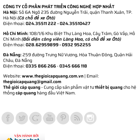
CÔNG TY CỔ PHẦN PHÁT TRIỂN CÔNG NGHỆ HỢP NHẤT
Hà Nội:
Số 6A Ngõ 235 đường Nguyễn Trãi, quận Thanh Xuân, TP.
Hà Nội
(Có chỗ để xe Ôtô)
Điện thoại:
024.35511 222 - 024.35510427
Hồ Chí Minh:
108/1/6 Khu Biệt Thự Làng Hoa, Cây Trâm, Gò Vấp, Hồ
Chí Minh
(Đối diện công viên Làng Hoa, có chỗ để xe Ôtô)
Điện thoại:
028.62959899
- 0932 952255
Đà Nẵng:
259 đường Trưng Nữ Vương, Hòa Thuận Đông, Quận Hải
Châu, Đà Nẵng
Điện thoại:
0335 866 266
-
0345 666 118
Website:
www.thegioicapquang.com.vn
| Email:
thegioicapquang@gmail.com
Thế giới cáp quang
- Cung cấp sản phẩm vật tư
thiết bị quang
cho hệ
thống
cáp quang
hàng đầu Việt Nam.
Vợt Pickleball