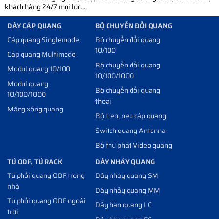
khách hàng 24/7 mọi lúc....
DÂY CÁP QUANG
BỘ CHUYỂN ĐỔI QUANG
Cáp quang Singlemode
Bộ chuyển đổi quang
10/100
Cáp quang Multimode
Bộ chuyển đổi quang
Modul quang 10/100
10/100/1000
Modul quang
Bộ chuyển đổi quang
10/100/1000
thoại
Măng xông quang
Bộ treo, neo cáp quang
Switch quang Antenna
Bộ thu phát Video quang
TỦ ODF, TỦ RACK
DÂY NHẢY QUANG
Tủ phối quang ODF trong
Dây nhảy quang SM
nhà
Dây nhảy quang MM
Tủ phối quang ODF ngoài
Dây hàn quang LC
trời