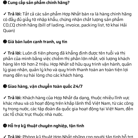
➊ Cung cấp sản phẩm chính hãng?
✓ Trả lời:
Tất cả các sản phẩm Hợp Nhất bán ra là hàng chính hãng
có đầy đủ giấy tờ nhập khẩu, chứng nhận chất lượng sản phẩm
CO,CQ chính hãng (bill of lading, invoice, packing list, tờ khai Hải
Quan)
➋ Giá bán luôn cạnh tranh, uy tín
✓ Trả lời:
Luôn đi tiên phong đã khẳng định được tên tuổi và thị
phần của mình bằng việc chiếm thị phần lớn nhất, với lượng khách
hàng lên tới hơn 2 triệu. Hợp Nhất sở hữu quy trình vận hành, quản
lý giao nhận, quản lý kho và quy trình thanh toán an toàn tiện lợi
mang đến sự hài lòng cho các khách hàng.
➌ Giao hàng, vận chuyển toàn quốc 24/7
✓ Trả lời:
Khách hàng của Hợp Nhất đa dạng, thuộc nhiều lĩnh vực
khác nhau và có hoạt động trên khắp lãnh thổ Việt Nam, từ các công
ty trong nước, các tập đoàn đa quốc gia hoạt động tại Việt Nam, đến
các tổ chức trực thuộc nhà nước.
➍ Hỗ trợ kỹ thuật chuyên nghiệp, tận tình
✓ Trả lời:
Phòng kỹ thuật Hợp Nhất những con người tận tình hỗ trợ