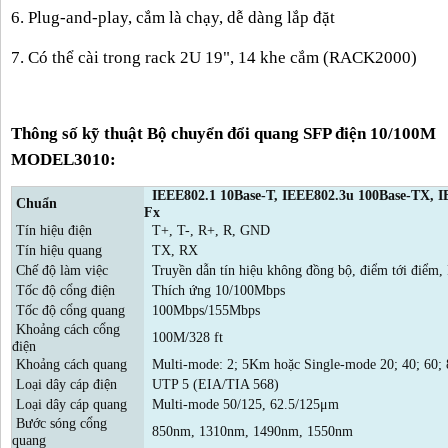
6. Plug-and-play, cắm là chạy, dễ dàng lắp đặt
7. Có thể cài trong rack 2U 19", 14 khe cắm (RACK2000)
Thông số kỹ thuật Bộ chuyển đổi quang SFP điện 10/100M
MODEL3010:
IEEE802.1 10Base-T, IEEE802.3u 100Base-TX, I
Chuẩn
Fx
Tín hiệu điện
T+, T-, R+, R, GND
Tín hiệu quang
TX, RX
Chế độ làm việc
Truyền dẫn tín hiệu không đồng bộ, điểm tới điểm, 
Tốc độ cổng điện
Thích ứng 10/100Mbps
Tốc độ cổng quang
100Mbps/155Mbps
Khoảng cách cổng
100M/328 ft
điện
Khoảng cách quang
Multi-mode: 2; 5Km hoặc Single-mode 20; 40; 60;
Loại dây cáp điện
UTP 5 (EIA/TIA 568)
Loại dây cáp quang
Multi-mode 50/125, 62.5/125μm
Bước sóng cổng
850nm, 1310nm, 1490nm, 1550nm
quang