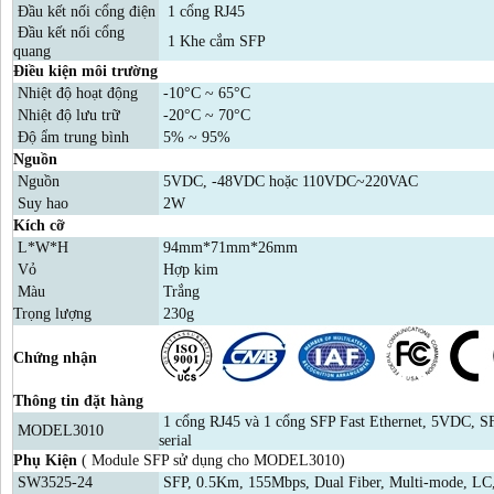
Đầu kết nối cổng điện
1 cổng RJ45
Đầu kết nối cổng
1 Khe cắm SFP
quang
Điều kiện môi trường
Nhiệt độ hoạt động
-10°C ~ 65°C
Nhiệt độ lưu trữ
-20°C ~ 70°C
Độ ẩm trung bình
5% ~ 95%
Nguồn
Nguồn
5VDC, -48VDC hoặc 110VDC~220VAC
Suy hao
2W
Kích cỡ
L*W*H
94mm*71mm*26mm
Vỏ
Hợp kim
Màu
Trắng
Trọng lượng
230g
Chứng nhận
Thông tin đặt hàng
1 cổng RJ45 và 1 cổng SFP Fast Ethernet, 5VDC, S
MODEL3010
serial
Phụ Kiện
( Module SFP sử dụng cho MODEL3010)
SW3525-24
SFP, 0.5Km, 155Mbps, Dual Fiber, Multi-mode, L