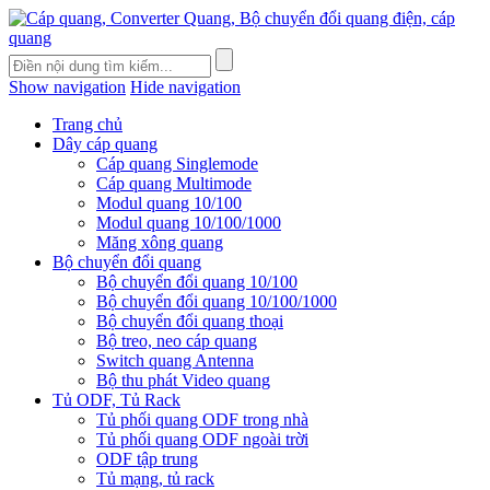
Show navigation
Hide navigation
Trang chủ
Dây cáp quang
Cáp quang Singlemode
Cáp quang Multimode
Modul quang 10/100
Modul quang 10/100/1000
Măng xông quang
Bộ chuyển đổi quang
Bộ chuyển đổi quang 10/100
Bộ chuyển đổi quang 10/100/1000
Bộ chuyển đổi quang thoại
Bộ treo, neo cáp quang
Switch quang Antenna
Bộ thu phát Video quang
Tủ ODF, Tủ Rack
Tủ phối quang ODF trong nhà
Tủ phối quang ODF ngoài trời
ODF tập trung
Tủ mạng, tủ rack