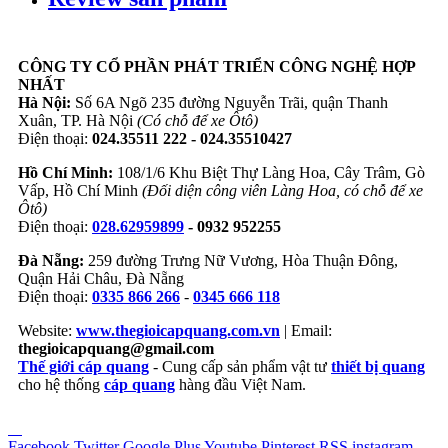
CÔNG TY CỔ PHẦN PHÁT TRIỂN CÔNG NGHỆ HỢP
NHẤT
Hà Nội:
Số 6A Ngõ 235 đường Nguyễn Trãi, quận Thanh
Xuân, TP. Hà Nội
(Có chỗ để xe Ôtô)
Điện thoại:
024.35511 222 - 024.35510427
Hồ Chí Minh:
108/1/6 Khu Biệt Thự Làng Hoa, Cây Trâm, Gò
Vấp, Hồ Chí Minh
(Đối diện công viên Làng Hoa, có chỗ để xe
Ôtô)
Điện thoại:
028.62959899
- 0932 952255
Đà Nẵng:
259 đường Trưng Nữ Vương, Hòa Thuận Đông,
Quận Hải Châu, Đà Nẵng
Điện thoại:
0335 866 266
-
0345 666 118
Website:
www.thegioicapquang.com.vn
| Email:
thegioicapquang@gmail.com
Thế giới cáp quang
- Cung cấp sản phẩm vật tư
thiết bị quang
cho hệ thống
cáp quang
hàng đầu Việt Nam.
Vợt Pickleball
Facebook
Twitter
Google Plus
Youtube
Pinterest
RSS
instagram