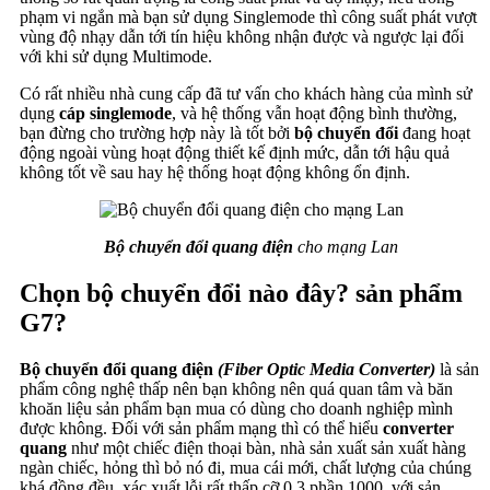
phạm vi ngắn mà bạn sử dụng Singlemode thì công suất phát vượt
vùng độ nhạy dẫn tới tín hiệu không nhận được và ngược lại đối
với khi sử dụng Multimode.
Có rất nhiều nhà cung cấp đã tư vấn cho khách hàng của mình sử
dụng
cáp singlemode
, và hệ thống vẫn hoạt động bình thường,
bạn đừng cho trường hợp này là tốt bởi
bộ chuyển đổi
đang hoạt
động ngoài vùng hoạt động thiết kế định mức, dẫn tới hậu quả
không tốt về sau hay hệ thống hoạt động không ổn định.
Bộ chuyển đổi quang điện
cho mạng Lan
Chọn bộ chuyển đổi nào đây? sản phẩm
G7?
Bộ chuyển đổi quang điện
(Fiber Optic Media Converter)
là sản
phẩm công nghệ thấp nên bạn không nên quá quan tâm và băn
khoăn liệu sản phẩm bạn mua có dùng cho doanh nghiệp mình
được không. Đối với sản phẩm mạng thì có thể hiểu
converter
quang
như một chiếc điện thoại bàn, nhà sản xuất sản xuất hàng
ngàn chiếc, hỏng thì bỏ nó đi, mua cái mới, chất lượng của chúng
khá đồng đều, xác xuất lỗi rất thấp cỡ 0.3 phần 1000, với sản