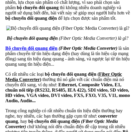
nhiên, lựa chọn sản phẩm có chất lượng, vì sao phải chọn sản
phẩm
bộ chuyển đổi quang
thì không nhiều doanh nghiệp và
người sử dụng biết đến, bài viết này sẽ giúp mọi người hiểu hơn về
bộ chuyển đổi quang điện
để lựa chọn được sản phẩm tốt.
Bộ chuyển đổi quang điện
(Fiber Optic Media Converter) là gì?
Bộ chuyển đổi quang điện
(Fiber Optic Media Converter)
là sản
phẩm chuyển từ tín hiệu dạng điện (hay dùng là tín hiệu cáp mạng
đồng) sang tín hiệu dạng quang - ánh sáng, và ngược lại từ tín hiệu
quang sang tín hiệu điện...
Có rất nhiều các loại
bộ chuyển đổi quang điện
(Fiber Optic
Media Converter)
thường thì nó gắn với các chuẩn điện mà nó
chuyển đổi sang, ví dụ như:
Ethernet, Composite Video, E1,
chuẩn nối tiếp (RS232, RS485, IEA 422), SDI video, SD video,
HD video, VGA video, DVI video, FXS, FXO, V35, V11, mono
Audio, Audio...
Trong công nghiệp có rất nhiều chuẩn tín hiệu điện thường hay
nghe, tuy nhiên, các bạn thường gặp cụm từ như:
converter
quang
, hay
bộ chuyển đổi quang điện
(Fiber Optic Media
Converter)
chứ không nói đến chuẩn điện đề cập trong rất nhiều
phương tiện truyền thông, ở đây người sử dụng muốn nói đến:
Bộ