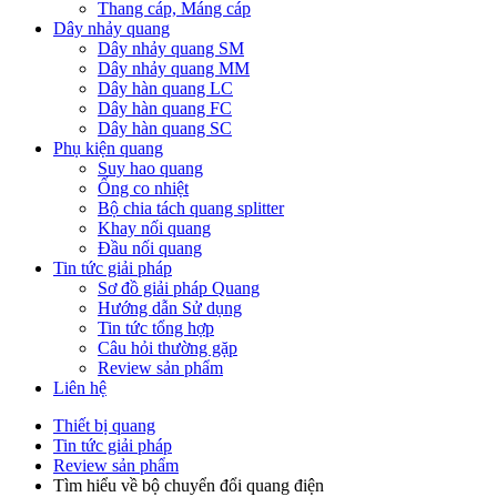
Thang cáp, Máng cáp
Dây nhảy quang
Dây nhảy quang SM
Dây nhảy quang MM
Dây hàn quang LC
Dây hàn quang FC
Dây hàn quang SC
Phụ kiện quang
Suy hao quang
Ống co nhiệt
Bộ chia tách quang splitter
Khay nối quang
Đầu nối quang
Tin tức giải pháp
Sơ đồ giải pháp Quang
Hướng dẫn Sử dụng
Tin tức tổng hợp
Câu hỏi thường gặp
Review sản phẩm
Liên hệ
Thiết bị quang
Tin tức giải pháp
Review sản phẩm
Tìm hiểu về bộ chuyển đổi quang điện