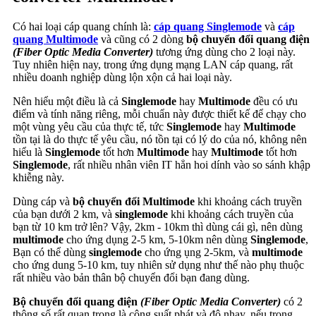
Có hai loại cáp quang chính là:
cáp quang Singlemode
và
cáp
quang Multimode
và cũng có 2 dòng
bộ chuyển đổi quang điện
(Fiber Optic Media Converter)
tương ứng dùng cho 2 loại này.
Tuy nhiên hiện nay, trong ứng dụng mạng LAN cáp quang, rất
nhiều doanh nghiệp dùng lộn xộn cả hai loại này.
Nên hiểu một điều là cả
Singlemode
hay
Multimode
đều có ưu
điểm và tính năng riêng, mỗi chuẩn này được thiết kế để chạy cho
một vùng yêu cầu của thực tế, tức
Singlemode
hay
Multimode
tồn tại là do thực tế yêu cầu, nó tồn tại có lý do của nó, không nên
hiểu là
Singlemode
tốt hơn
Multimode
hay
Multimode
tốt hơn
Singlemode
, rất nhiều nhân viên IT hẳn hoi dính vào so sánh khập
khiễng này.
Dùng cáp và
bộ chuyển đổi Multimode
khi khoảng cách truyền
của bạn dưới 2 km, và
singlemode
khi khoảng cách truyền của
bạn từ 10 km trở lên? Vậy, 2km - 10km thì dùng cái gì, nên dùng
multimode
cho ứng dụng 2-5 km, 5-10km nên dùng
Singlemode
,
Bạn có thể dùng
singlemode
cho ứng ụng 2-5km, và
multimode
cho ứng dung 5-10 km, tuy nhiên sử dụng như thế nào phụ thuộc
rất nhiều vào bản thân bộ chuyển đổi bạn đang dùng.
Bộ chuyển đổi quang điện
(Fiber Optic Media Converter)
có 2
thông số rất quan trọng là công suất phát và độ nhạy, nếu trong