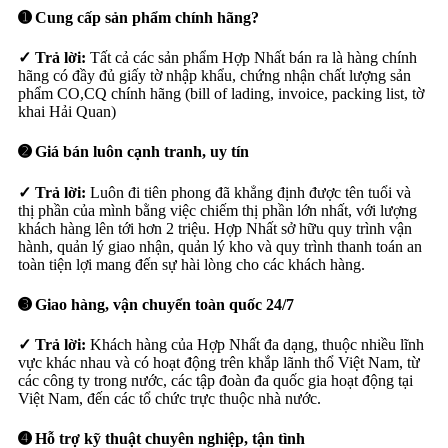
➊ Cung cấp sản phẩm chính hãng?
✓ Trả lời:
Tất cả các sản phẩm Hợp Nhất bán ra là hàng chính
hãng có đầy đủ giấy tờ nhập khẩu, chứng nhận chất lượng sản
phẩm CO,CQ chính hãng (bill of lading, invoice, packing list, tờ
khai Hải Quan)
➋ Giá bán luôn cạnh tranh, uy tín
✓ Trả lời:
Luôn đi tiên phong đã khẳng định được tên tuổi và
thị phần của mình bằng việc chiếm thị phần lớn nhất, với lượng
khách hàng lên tới hơn 2 triệu. Hợp Nhất sở hữu quy trình vận
hành, quản lý giao nhận, quản lý kho và quy trình thanh toán an
toàn tiện lợi mang đến sự hài lòng cho các khách hàng.
➌ Giao hàng, vận chuyển toàn quốc 24/7
✓ Trả lời:
Khách hàng của Hợp Nhất đa dạng, thuộc nhiều lĩnh
vực khác nhau và có hoạt động trên khắp lãnh thổ Việt Nam, từ
các công ty trong nước, các tập đoàn đa quốc gia hoạt động tại
Việt Nam, đến các tổ chức trực thuộc nhà nước.
➍ Hỗ trợ kỹ thuật chuyên nghiệp, tận tình