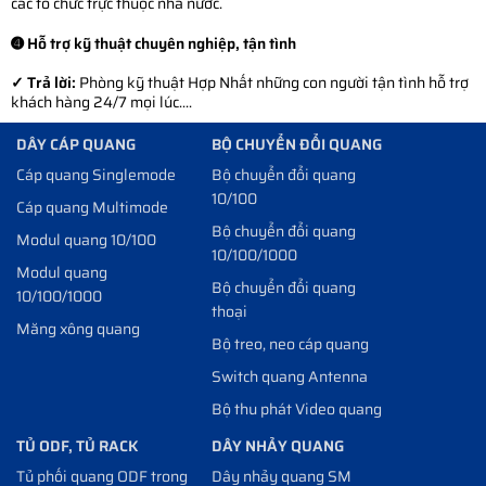
các tổ chức trực thuộc nhà nước.
➍ Hỗ trợ kỹ thuật chuyên nghiệp, tận tình
✓ Trả lời:
Phòng kỹ thuật Hợp Nhất những con người tận tình hỗ trợ
khách hàng 24/7 mọi lúc....
DÂY CÁP QUANG
BỘ CHUYỂN ĐỔI QUANG
Cáp quang Singlemode
Bộ chuyển đổi quang
10/100
Cáp quang Multimode
Bộ chuyển đổi quang
Modul quang 10/100
10/100/1000
Modul quang
Bộ chuyển đổi quang
10/100/1000
thoại
Măng xông quang
Bộ treo, neo cáp quang
Switch quang Antenna
Bộ thu phát Video quang
TỦ ODF, TỦ RACK
DÂY NHẢY QUANG
Tủ phối quang ODF trong
Dây nhảy quang SM