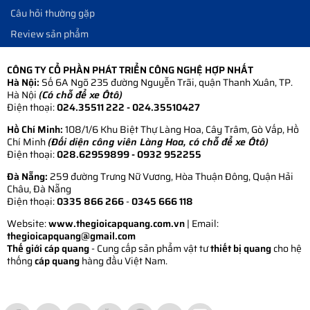
Câu hỏi thường gặp
Review sản phẩm
CÔNG TY CỔ PHẦN PHÁT TRIỂN CÔNG NGHỆ HỢP NHẤT
Hà Nội:
Số 6A Ngõ 235 đường Nguyễn Trãi, quận Thanh Xuân, TP.
Hà Nội
(Có chỗ để xe Ôtô)
Điện thoại:
024.35511 222 - 024.35510427
Hồ Chí Minh:
108/1/6 Khu Biệt Thự Làng Hoa, Cây Trâm, Gò Vấp, Hồ
Chí Minh
(Đối diện công viên Làng Hoa, có chỗ để xe Ôtô)
Điện thoại:
028.62959899
- 0932 952255
Đà Nẵng:
259 đường Trưng Nữ Vương, Hòa Thuận Đông, Quận Hải
Châu, Đà Nẵng
Điện thoại:
0335 866 266
-
0345 666 118
Website:
www.thegioicapquang.com.vn
| Email:
thegioicapquang@gmail.com
Thế giới cáp quang
- Cung cấp sản phẩm vật tư
thiết bị quang
cho hệ
thống
cáp quang
hàng đầu Việt Nam.
Vợt Pickleball