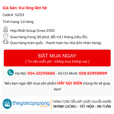
Giá bán: Vui lòng liên hệ
Code#:
5203
Tình trạng:
Có hàng
Hợp Nhất Group Since 2010
Giao hàng trong 30 phút, đổi trả 1 tháng (nếu lỗi).
Giao hàng toàn quốc - thanh toán tại nhà (khi nhận hàng).
ĐẶT MUA NGAY
( Tư vấn miễn phí - không mua không sao )
024.22255666
028.62959899
Hà Nội:
- Hồ Chí Minh:
HÃY GỌI ĐIỆN
Nếu bạn ngại đặt mua sản phẩm
chúng tôi sẽ giúp
bạn!