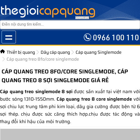
Thiết bị quang
Dây cáp quang
Cáp quang Singlemode
Cáp quang treo 8fo/core singlemode
CÁP QUANG TREO 8FO/CORE SINGLEMODE, CÁP
QUANG TREO 8 SỢI SINGLEMODE GIÁ RẺ
Cáp quang treo singlemode 8 sợi
được sản xuất tại việt nam với
bước sóng 1310-1550mm.
Cáp quang treo 8 core singlemode
vớ
sợi chịu lực trung tâm phi kim loại, dây gia cường được bện từ 6
sợi thép. chịu được sức căng thích hợp.chịu được tác động và
thay đổi khí hậu của môi trường.