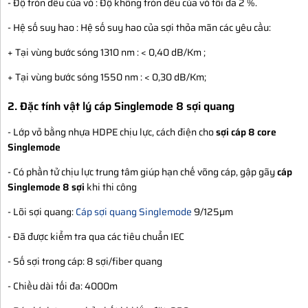
- Độ tròn đều của vỏ : Độ không tròn đều của vỏ tối đa 2 %.
- Hệ số suy hao : Hệ số suy hao của sợi thỏa mãn các yêu cầu:
+ Tại vùng bước sóng 1310 nm : < 0,40 dB/Km ;
+ Tại vùng bước sóng 1550 nm : < 0,30 dB/Km;
2. Đặc tính vật lý cáp Singlemode 8 sợi quang
- Lớp vỏ bằng nhựa HDPE chịu lực, cách điện cho
sợi cáp 8 core
Singlemode
- Có phần tử chịu lực trung tâm giúp hạn chế võng cáp, gập gãy
cáp
Singlemode 8 sợi
khi thi công
- Lõi sợi quang:
Cáp sợi quang Singlemode
9/125µm
- Đã được kiểm tra qua các tiêu chuẩn IEC
- Số sợi trong cáp: 8 sợi/fiber quang
- Chiều dài tối đa: 4000m