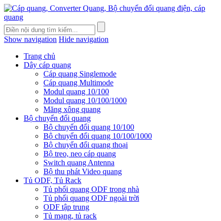
Show navigation
Hide navigation
Trang chủ
Dây cáp quang
Cáp quang Singlemode
Cáp quang Multimode
Modul quang 10/100
Modul quang 10/100/1000
Măng xông quang
Bộ chuyển đổi quang
Bộ chuyển đổi quang 10/100
Bộ chuyển đổi quang 10/100/1000
Bộ chuyển đổi quang thoại
Bộ treo, neo cáp quang
Switch quang Antenna
Bộ thu phát Video quang
Tủ ODF, Tủ Rack
Tủ phối quang ODF trong nhà
Tủ phối quang ODF ngoài trời
ODF tập trung
Tủ mạng, tủ rack