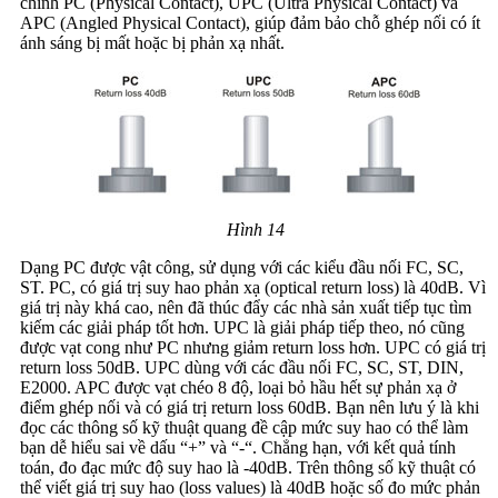
chính PC (Physical Contact), UPC (Ultra Physical Contact) và
APC (Angled Physical Contact), giúp đảm bảo chỗ ghép nối có ít
ánh sáng bị mất hoặc bị phản xạ nhất.
Hình 14
Dạng PC được vật công, sử dụng với các kiểu đầu nối FC, SC,
ST. PC, có giá trị suy hao phản xạ (optical return loss) là 40dB. Vì
giá trị này khá cao, nên đã thúc đẩy các nhà sản xuất tiếp tục tìm
kiếm các giải pháp tốt hơn. UPC là giải pháp tiếp theo, nó cũng
được vạt cong như PC nhưng giảm return loss hơn. UPC có giá trị
return loss 50dB. UPC dùng với các đầu nối FC, SC, ST, DIN,
E2000. APC được vạt chéo 8 độ­­, loại bỏ hầu hết sự phản xạ ở
điểm ghép nối và có giá trị return loss 60dB. Bạn nên lưu ý là khi
đọc các thông số kỹ thuật quang đề cập mức suy hao có thể làm
bạn dễ hiểu sai về dấu “+” và “-“. Chẳng hạn, với kết quả tính
toán, đo đạc mức độ suy hao là -40dB. Trên thông số kỹ thuật có
thể viết giá trị suy hao (loss values) là 40dB hoặc số đo mức phản