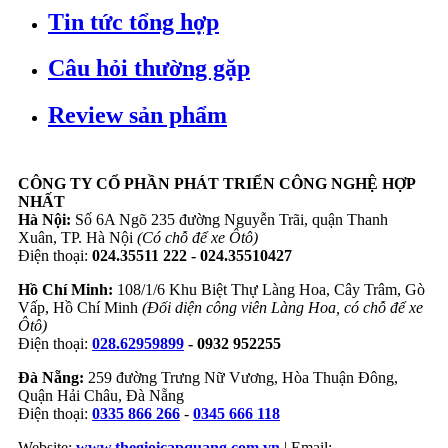
Tin tức tổng hợp
Câu hỏi thường gặp
Review sản phẩm
CÔNG TY CỔ PHẦN PHÁT TRIỂN CÔNG NGHỆ HỢP
NHẤT
Hà Nội:
Số 6A Ngõ 235 đường Nguyễn Trãi, quận Thanh
Xuân, TP. Hà Nội
(Có chỗ để xe Ôtô)
Điện thoại:
024.35511 222 - 024.35510427
Hồ Chí Minh:
108/1/6 Khu Biệt Thự Làng Hoa, Cây Trâm, Gò
Vấp, Hồ Chí Minh
(Đối diện công viên Làng Hoa, có chỗ để xe
Ôtô)
Điện thoại:
028.62959899
- 0932 952255
Đà Nẵng:
259 đường Trưng Nữ Vương, Hòa Thuận Đông,
Quận Hải Châu, Đà Nẵng
Điện thoại:
0335 866 266
-
0345 666 118
Website:
www.thegioicapquang.com.vn
| Email: