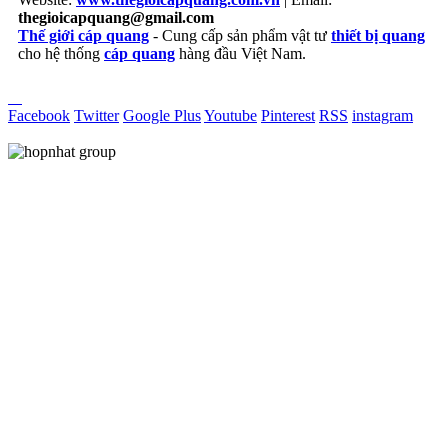
thegioicapquang@gmail.com
Thế giới cáp quang
- Cung cấp sản phẩm vật tư
thiết bị quang
cho hệ thống
cáp quang
hàng đầu Việt Nam.
Vợt Pickleball
Facebook
Twitter
Google Plus
Youtube
Pinterest
RSS
instagram