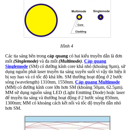
Hình 4
Các tia sáng bên trong
cáp quang
có hai kiểu truyền dẫn là đơn
mốt
(Singlemode)
và đa mốt
(Multimode)
.
Cáp quang
Singlemode
(SM) có đường kính core khá nhỏ (khoảng 9µm), sử
dụng nguồn phát laser truyền tia sáng xuyên suốt vì vậy tín hiệu ít
bị suy hao và có tốc độ khá lớn. SM thường hoạt động ở 2 bước
sóng (wavelength) 1310nm, 1550nm.
Cáp quang Multimode
(MM) có đường kính core lớn hơn SM (khoảng 50µm, 62.5µm).
MM sử dụng nguồn sáng LED (Light Emitting Diode) hoặc laser
để truyền tia sáng và thường hoạt động ở 2 bước sóng 850nm,
1300nm; MM có khoảng cách kết nối và tốc độ truyền dẫn nhỏ
hơn SM.