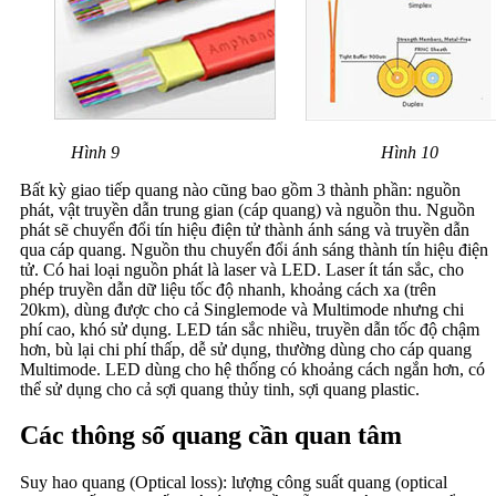
Hình 9 Hình 10
Bất kỳ giao tiếp quang nào cũng bao gồm 3 thành phần: nguồn
phát, vật truyền dẫn trung gian (cáp quang) và nguồn thu. Nguồn
phát sẽ chuyển đổi tín hiệu điện tử thành ánh sáng và truyền dẫn
qua cáp quang. Nguồn thu chuyển đổi ánh sáng thành tín hiệu điện
tử. Có hai loại nguồn phát là laser và LED. Laser ít tán sắc, cho
phép truyền dẫn dữ liệu tốc độ nhanh, khoảng cách xa (trên
20km), dùng được cho cả Singlemode và Multimode nhưng chi
phí cao, khó sử dụng. LED tán sắc nhiều, truyền dẫn tốc độ chậm
hơn, bù lại chi phí thấp, dễ sử dụng, thường dùng cho cáp quang
Multimode. LED dùng cho hệ thống có khoảng cách ngắn hơn, có
thể sử dụng cho cả sợi quang thủy tinh, sợi quang plastic.
Các thông số quang cần quan tâm
Suy hao quang (Optical loss): lượng công suất quang (optical