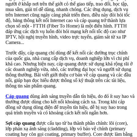
người ở khắp nơi trên thế giới có thể giao tiếp, trao đổi, học tập,
mua sắm, giải trí dễ dàng, nhanh chóng. Các ứng dụng, dịch vụ
trên Internet cũng ngày càng phát triển theo, điều này đòi hỏi tốc
độ, băng thông kết nối Internet cao và cáp quang trở thành lựa
chọn số một - FTTH (Fiber To Home) là một điển hình. FTTH
đáp ứng các dịch vụ luôn đòi hỏi mạng kết nối tốc độ cao như
IPTV, hội nghị truyền hình, video trực tuyến, giám sát từ xa IP
Camera...
Trước đây, cáp quang chỉ dùng để kết nối các đường trục chính
của quốc gia, nhà cung cấp dịch vụ, doanh nghiệp lớn vì chi phí
khá cao. Nhưng hiện nay, cáp quang được sử dụng khá rộng rãi ở
các doanh nghiệp vừa, nhỏ, các trường đại học và người sử dụng
thông thường. Bài viết giới thiệu cơ bản về cáp quang và các đầu
nối, giúp bạn đọc hiểu được thông số kỹ thuật trên các tài liệu,
thông tin sản phẩm quang.
Cáp quang
dùng ánh sáng truyền dẫn tín hiệu, do đó ít suy hao và
thường được dùng cho kết nối khoảng cách xa. Trong khi cáp
đồng sử dụng dòng điện để truyền tín hiệu, dễ bị suy hao trong
quá trình truyền và có khoảng cách kết nối ngắn hơn.
Sợi cáp quang
được cấu tạo từ ba thành phần chính: lõi (core),
lớp phản xạ ánh sáng (cladding), lớp vỏ bảo vệ chính (primary
coating hay còn gọi coating, primary buffer). Core được làm bằng