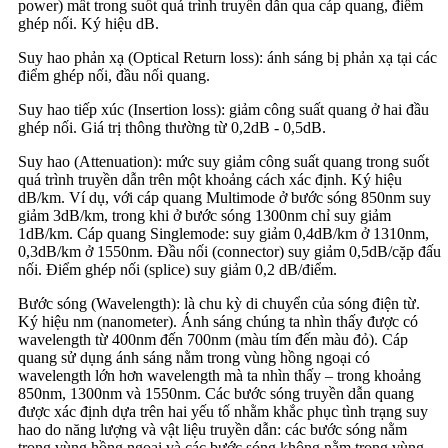
power) mất trong suốt quá trình truyền dẫn qua cáp quang, điểm
ghép nối. Ký hiệu dB.
Suy hao phản xạ (Optical Return loss): ánh sáng bị phản xạ tại các
điểm ghép nối, đầu nối quang.
Suy hao tiếp xúc (Insertion loss): giảm công suất quang ở hai đầu
ghép nối. Giá trị thông thường từ 0,2dB - 0,5dB.
Suy hao (Attenuation): mức suy giảm công suất quang trong suốt
quá trình truyền dẫn trên một khoảng cách xác định. Ký hiệu
dB/km. Ví dụ, với cáp quang Multimode ở bước sóng 850nm suy
giảm 3dB/km, trong khi ở bước sóng 1300nm chỉ suy giảm
1dB/km. Cáp quang Singlemode: suy giảm 0,4dB/km ở 1310nm,
0,3dB/km ở 1550nm. Đầu nối (connector) suy giảm 0,5dB/cặp đấu
nối. Điểm ghép nối (splice) suy giảm 0,2 dB/điểm.
Bước sóng (Wavelength): là chu kỳ di chuyển của sóng điện từ.
Ký hiệu nm (nanometer). Ánh sáng chúng ta nhìn thấy được có
wavelength từ 400nm đến 700nm (màu tím đến màu đỏ). Cáp
quang sử dụng ánh sáng nằm trong vùng hồng ngoại có
wavelength lớn hơn wavelength mà ta nhìn thấy – trong khoảng
850nm, 1300nm và 1550nm. Các bước sóng truyền dẫn quang
được xác định dựa trên hai yếu tố nhằm khắc phục tình trạng suy
hao do năng lượng và vật liệu truyền dẫn: các bước sóng nằm
trong vùng hồng ngoại và các bước sóng không nằm trong vùng