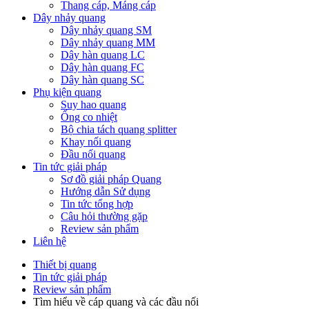
Thang cáp, Máng cáp
Dây nhảy quang
Dây nhảy quang SM
Dây nhảy quang MM
Dây hàn quang LC
Dây hàn quang FC
Dây hàn quang SC
Phụ kiện quang
Suy hao quang
Ống co nhiệt
Bộ chia tách quang splitter
Khay nối quang
Đầu nối quang
Tin tức giải pháp
Sơ đồ giải pháp Quang
Hướng dẫn Sử dụng
Tin tức tổng hợp
Câu hỏi thường gặp
Review sản phẩm
Liên hệ
Thiết bị quang
Tin tức giải pháp
Review sản phẩm
Tìm hiểu về cáp quang và các đầu nối