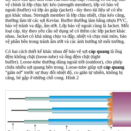
vệ chính là lớp chịu lực kéo (strength member), lớp vỏ bảo vệ
ngoài (buffer) và lớp áo giáp (jacket) - tùy theo tài liệu sẽ có tên
gọi khác nhau. Strength member là lớp chịu nhiệt, chịu kéo căng,
thường làm từ các sợi Kevlar. Buffer thường làm bằng nhựa PVC,
bảo vệ tránh va đập, ẩm ướt. Lớp bảo vệ ngoài cùng là Jacket. Mỗi
loại cáp, tùy theo yêu cầu sử dụng sẽ có thêm các lớp jacket khác
nhau. Jacket có khả năng chịu va đập, nhiệt và chịu mài mòn, bảo
vệ phần bên trong tránh ẩm ướt và các ảnh hưởng từ môi trường.
Có hai cách thiết kế khác nhau để bảo vệ sợi
cáp quang
là ống
đệm không chặt (loose-tube) và ống đệm chặt (tight
buffer). Loose-tube thường dùng ngoài trời (outdoor), cho phép
chứa nhiều sợi quang bên trong. Loose-tube giúp sợi
cáp quang
“giãn nở” trước sự thay đổi nhiệt độ, co giãn tự nhiên, không bị
căng, bẻ gập ở những chỗ cong. Hình 2