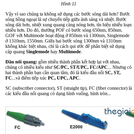
Hình 11
Vậy vì sao chúng ta không sử dụng các bước sóng dài hơn? Bước
sóng hồng ngoại là sự chuyển tiếp giữa ánh sáng và nhiệt. Bước
sóng dài hơn, nhiệt xung quang càng nóng hơn, tín hiệu nhiễu loạn
nhiều hơn. Do đó, thường POF có bước sóng 650nm, 850nm.
GOF với Multimode hoạt động ở 850nm và 1300nm, Singlemode
ở 1310nm, 1550nm. Giữa hai bước sóng 1300nm và 1310nm
không khác biệt nhau, chỉ là cách qui ước để phân biệt sử dụng
cáp quang
Singlemode
hay
Multimode
.
Đầu nối quang:
gồm nhiều thành phần kết hợp lại với nhau,
chúng có nhiều kiểu như
SC/PC, ST/UPC, FC/APC
... Nhưng có
hai thành phần bạn cần quan tâm, đó là kiểu đầu nối
SC, ST,
FC
...và điểm tiếp xúc
PC, UPC, APC
.
SC (subscriber connector), ST (straight tip), FC (fiber connector) là
các kiểu đầu nối quang có dạng hình vuông, hình tròn...