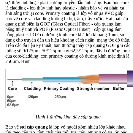
sợi thủy tinh hoặc plastic dùng truyền dẫn ánh sáng. Bao bọc core
là cladding - lớp thủy tinh hay plastic - nhằm bảo vệ và phản xạ
ánh sáng trở lại core. Primary coating là lớp vỏ nhựa PVC giúp
bảo vệ core và cladding không bị bụi, ẩm, trầy xước. Hai loại cáp
quang phổ biến là GOF (Glass Optical Fiber) - cáp quang làm
bằng thuỷ tinh và POF (Plastic Optical Fiber) - cáp quang làm
bằng plastic. POF có đường kính core khá lớn khoảng 1mm, sử
dụng cho truyền dẫn tín hiệu khoảng cách ngắn, mạng tốc độ thấp.
Trên các tài liệu kỹ thuật, bạn thường thấy cáp quang GOF ghi các
thông số 9/125µm, 50/125µm hay 62,5/125µm, đây là đường kính
của core/cladding; còn primary coating có đường kính mặc định là
250µm. Hình 1
Hình 1 đường kính dây cáp quang
Bảo vệ
sợi cáp quang
là lớp vỏ ngoài gồm nhiều lớp khác nhau
tùy theo cấu tạo, tính chất của mỗi loại cáp. Nhưng có ba lớp bảo