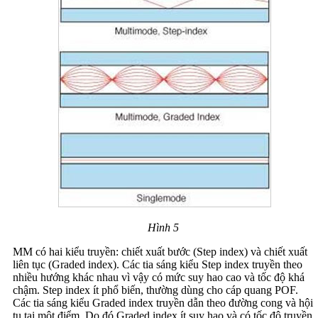
Hình 5
MM có hai kiểu truyền: chiết xuất bước (Step index) và chiết xuất
liên tục (Graded index). Các tia sáng kiểu Step index truyền theo
nhiều hướng khác nhau vì vậy có mức suy hao cao và tốc độ khá
chậm. Step index ít phổ biến, thường dùng cho cáp quang POF.
Các tia sáng kiểu Graded index truyền dẫn theo đường cong và hội
tụ tại một điểm. Do đó Graded index ít suy hao và có tốc độ truyền