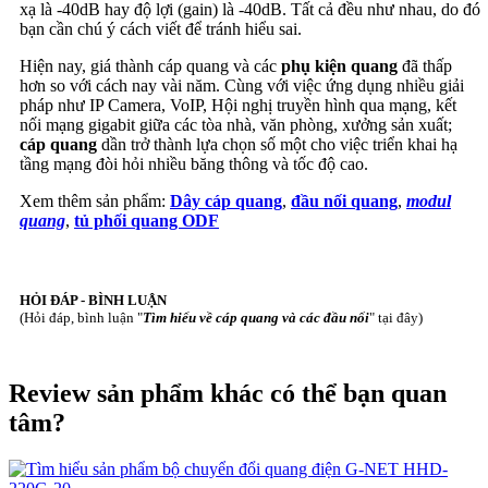
xạ là -40dB hay độ lợi (gain) là -40dB. Tất cả đều như nhau, do đó
bạn cần chú ý cách viết để tránh hiểu sai.
Hiện nay, giá thành cáp quang và các
phụ kiện quang
đã thấp
hơn so với cách nay vài năm. Cùng với việc ứng dụng nhiều giải
pháp như IP Camera, VoIP, Hội nghị truyền hình qua mạng, kết
nối mạng gigabit giữa các tòa nhà, văn phòng, xưởng sản xuất;
cáp quang
dần trở thành lựa chọn số một cho việc triển khai hạ
tầng mạng đòi hỏi nhiều băng thông và tốc độ cao.
Xem thêm sản phẩm:
Dây cáp quang
,
đầu nối quang
,
modul
quang
,
tủ phối quang ODF
HỎI ĐÁP - BÌNH LUẬN
(Hỏi đáp, bình luận "
Tìm hiểu về cáp quang và các đầu nối
" tại đây)
Review sản phẩm khác có thể bạn quan
tâm?