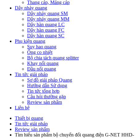
Thang cáp, Máng cáp
Dây nhảy quang
Dây nhảy quang SM
Dây nhảy quang MM
Dây hàn quang LC
Dây hàn quang FC
Dây hàn quang SC
Phụ kiện quang
Suy hao quang
Ống co nhiệt
Bộ chia tách quang splitter
Khay nối quang
Đầu nối quang
Tin tức giải pháp
Sơ đồ giải pháp Quang
Hướng dẫn Sử dụng
Tin tức tổng hợp
Câu hỏi thường gặp
Review sản phẩm
Liên hệ
Thiết bị quang
Tin tức giải pháp
Review sản phẩm
Tìm hiểu sản phẩm bộ chuyển đổi quang điện G-NET HHD-