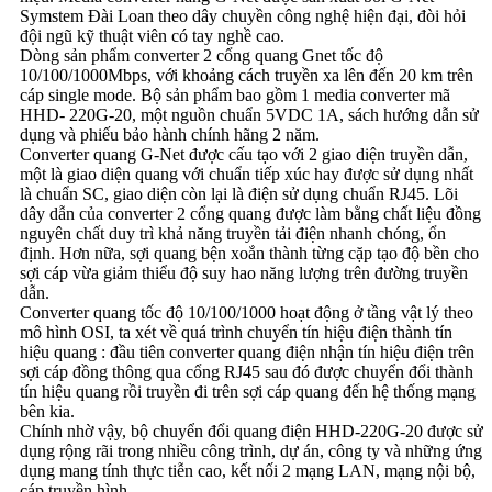
Symstem Đài Loan theo dây chuyền công nghệ hiện đại, đòi hỏi
đội ngũ kỹ thuật viên có tay nghề cao.
Dòng sản phẩm converter 2 cổng quang Gnet tốc độ
10/100/1000Mbps, với khoảng cách truyền xa lên đến 20 km trên
cáp single mode. Bộ sản phẩm bao gồm 1 media converter mã
HHD- 220G-20, một nguồn chuẩn 5VDC 1A, sách hướng dẫn sử
dụng và phiếu bảo hành chính hãng 2 năm.
Converter quang G-Net được cấu tạo với 2 giao diện truyền dẫn,
một là giao diện quang với chuẩn tiếp xúc hay được sử dụng nhất
là chuẩn SC, giao diện còn lại là điện sử dụng chuẩn RJ45. Lõi
dây dẫn của converter 2 cổng quang được làm bằng chất liệu đồng
nguyên chất duy trì khả năng truyền tải điện nhanh chóng, ổn
định. Hơn nữa, sợi quang bện xoắn thành từng cặp tạo độ bền cho
sợi cáp vừa giảm thiểu độ suy hao năng lượng trên đường truyền
dẫn.
Converter quang tốc độ 10/100/1000 hoạt động ở tầng vật lý theo
mô hình OSI, ta xét về quá trình chuyển tín hiệu điện thành tín
hiệu quang : đầu tiên converter quang điện nhận tín hiệu điện trên
sợi cáp đồng thông qua cổng RJ45 sau đó được chuyển đổi thành
tín hiệu quang rồi truyền đi trên sợi cáp quang đến hệ thống mạng
bên kia.
Chính nhờ vậy, bộ chuyển đổi quang điện HHD-220G-20 được sử
dụng rộng rãi trong nhiều công trình, dự án, công ty và những ứng
dụng mang tính thực tiễn cao, kết nối 2 mạng LAN, mạng nội bộ,
cáp truyền hình,...