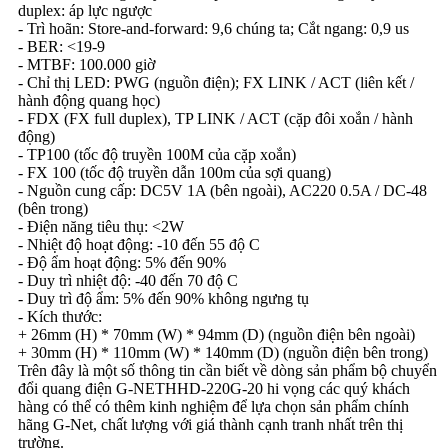
duplex: áp lực ngược
- Trì hoãn: Store-and-forward: 9,6 chúng ta; Cắt ngang: 0,9 us
- BER: <19-9
- MTBF: 100.000 giờ
- Chỉ thị LED: PWG (nguồn điện); FX LINK / ACT (liên kết /
hành động quang học)
- FDX (FX full duplex), TP LINK / ACT (cặp đôi xoắn / hành
động)
- TP100 (tốc độ truyền 100M của cặp xoắn)
- FX 100 (tốc độ truyền dẫn 100m của sợi quang)
- Nguồn cung cấp: DC5V 1A (bên ngoài), AC220 0.5A / DC-48
(bên trong)
- Điện năng tiêu thụ: <2W
- Nhiệt độ hoạt động: -10 đến 55 độ C
- Độ ẩm hoạt động: 5% đến 90%
- Duy trì nhiệt độ: -40 đến 70 độ C
- Duy trì độ ẩm: 5% đến 90% không ngưng tụ
- Kích thước:
+ 26mm (H) * 70mm (W) * 94mm (D) (nguồn điện bên ngoài)
+ 30mm (H) * 110mm (W) * 140mm (D) (nguồn điện bên trong)
Trên đây là một số thông tin cần biết về dòng sản phẩm bộ chuyển
đổi quang điện G-NETHHD-220G-20 hi vọng các quý khách
hàng có thể có thêm kinh nghiệm để lựa chọn sản phẩm chính
hãng G-Net, chất lượng với giá thành cạnh tranh nhất trên thị
trường.