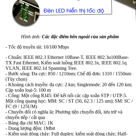
Hình ảnh:
Các đặc điểm bên ngoài của sản phẩm
- Tốc độ truyền tải: 10/100 Mbps
- Chuẩn: IEEE 802.3 Ethernet 10Base-T, IEEE 802.3u100Base-
TX Fast Ethernet, Kiểm soát luồng IEEE 802.3x, IEEE 802.1q
VLAN, IEEE 802.1d Spanning Tree.
- Bước sóng: Đa cực: 850 / 1210nm; Chế độ đơn: 1310 / 1550nm
(Tùy chọn)
- Khoảng cách truyền: đa cực: 2 km; Singlemode: 20 đến 120 km;
Cặp xoắn loại-5: 100 m
- Cổng: Một cổng RJ45: Để kết nối các cặp xoắn STP / UTP-5.
Một cổng quang học: MM: SC / ST (50, 62.3 / 125 um); SM: SC /
FC (9 / 125UM)
- Chuyển đổi có nghĩa là: Phương tiện chuyển đổi, lưu trữ và
chuyển tiếp / cắt qua
- Bảng địa chỉ MAC: 1K
- Dung lượng đệm: 1Mbit
- Kiểm soát dòng chảy: Full duplex: kiểm soát dòng chảy; Half-