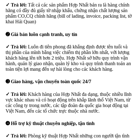
✓ Trả lời:
Tất cả các sản phẩm Hợp Nhất bán ra là hàng chính
hãng có đầy đủ giấy tờ nhập khẩu, chứng nhận chất lượng sản
phẩm CO,CQ chính hãng (bill of lading, invoice, packing list, tờ
khai Hải Quan)
➋ Giá bán luôn cạnh tranh, uy tín
✓ Trả lời:
Luôn đi tiên phong đã khẳng định được tên tuổi và
thị phần của mình bằng việc chiếm thị phần lớn nhất, với lượng
khách hàng lên tới hơn 2 triệu. Hợp Nhất sở hữu quy trình vận
hành, quản lý giao nhận, quản lý kho và quy trình thanh toán an
toàn tiện lợi mang đến sự hài lòng cho các khách hàng.
➌ Giao hàng, vận chuyển toàn quốc 24/7
✓ Trả lời:
Khách hàng của Hợp Nhất đa dạng, thuộc nhiều lĩnh
vực khác nhau và có hoạt động trên khắp lãnh thổ Việt Nam, từ
các công ty trong nước, các tập đoàn đa quốc gia hoạt động tại
Việt Nam, đến các tổ chức trực thuộc nhà nước.
➍ Hỗ trợ kỹ thuật chuyên nghiệp, tận tình
✓ Trả lời:
Phòng kỹ thuật Hợp Nhất những con người tận tình