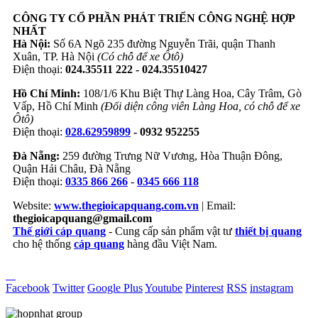
CÔNG TY CỔ PHẦN PHÁT TRIỂN CÔNG NGHỆ HỢP
NHẤT
Hà Nội:
Số 6A Ngõ 235 đường Nguyễn Trãi, quận Thanh
Xuân, TP. Hà Nội
(Có chỗ để xe Ôtô)
Điện thoại:
024.35511 222 - 024.35510427
Hồ Chí Minh:
108/1/6 Khu Biệt Thự Làng Hoa, Cây Trâm, Gò
Vấp, Hồ Chí Minh
(Đối diện công viên Làng Hoa, có chỗ để xe
Ôtô)
Điện thoại:
028.62959899
- 0932 952255
Đà Nẵng:
259 đường Trưng Nữ Vương, Hòa Thuận Đông,
Quận Hải Châu, Đà Nẵng
Điện thoại:
0335 866 266
-
0345 666 118
Website:
www.thegioicapquang.com.vn
| Email:
thegioicapquang@gmail.com
Thế giới cáp quang
- Cung cấp sản phẩm vật tư
thiết bị quang
cho hệ thống
cáp quang
hàng đầu Việt Nam.
Vợt Pickleball
Facebook
Twitter
Google Plus
Youtube
Pinterest
RSS
instagram