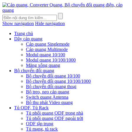
Show navigation
Hide navigation
Trang chủ
Dây cáp quang
Cáp quang Singlemode
Cáp quang Multimode
Modul quang 10/100
Modul quang 10/100/1000
Măng xông quang
Bộ chuyển đổi quang
Bộ chuyển đổi quang 10/100
Bộ chuyển đổi quang 10/100/1000
Bộ chuyển đổi quang thoại
Bộ treo, neo cáp quang
Switch quang Antenna
Bộ thu phát Video quang
Tủ ODF, Tủ Rack
Tủ phối quang ODF trong nhà
Tủ phối quang ODF ngoài trời
ODF tập trung
Tủ mạng, tủ rack