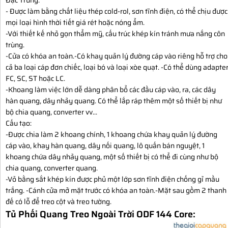
- Được làm bằng chất liệu thép cold-rol, sơn tĩnh điện, có thể chịu được
mọi loại hình thời tiết giá rét hoặc nóng ẩm.
-Với thiết kế nhỏ gọn thẩm mỹ, cấu trúc khép kín tránh mưa nắng côn
trùng.
-Cửa có khóa an toàn.-Có khay quản lý đường cáp vào riêng hỗ trợ cho
cả ba loại cáp đơn chiếc, loại bó và loại xòe quạt. -Có thể dùng adapte
FC, SC, ST hoặc LC.
-Khoang làm việc lớn dễ dàng phân bổ các đầu cáp vào, ra, các dây
hàn quang, dây nhảy quang. Có thể lắp ráp thêm một số thiết bị như
bộ chia quang, converter vv...
Cấu tạo:
-Được chia làm 2 khoang chính, 1 khoang chứa khay quản lý đường
cáp vào, khay hàn quang, dây nối quang, lô quấn bán nguyệt, 1
khoang chứa dây nhảy quang, một số thiết bị có thể đi cùng như bộ
chia quang, converter quang.
-Vỏ bằng sắt khép kín được phủ một lớp sơn tĩnh điện chống gỉ mầu
trắng. -Cánh cửa mở mặt trước có khóa an toàn.-Mặt sau gồm 2 thanh
đế có lỗ để treo cột và treo tường.
Tủ Phối Quang Treo Ngoài Trời ODF 144 Core: