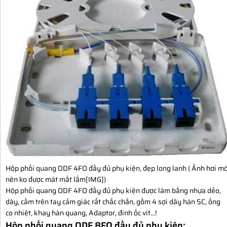
Hộp phối quang ODF 4FO đầy đủ phụ kiện, đẹp long lanh ( Ảnh hơi m
nên ko được mát mắt lắm[​IMG])
Hộp phối quang ODF 4FO đầy đủ phụ kiện được làm bằng nhựa dẻo,
dày, cầm trên tay cảm giác rất chắc chắn, gồm 4 sợi dây hàn SC, ống
co nhiệt, khay hàn quang, Adaptor, đinh ốc vít...!
Hộp phối quang ODF 8FO đầy đủ phụ kiện: