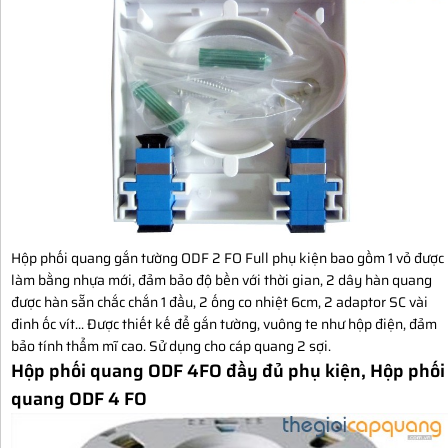
Hộp phối quang gắn tường ODF 2 FO Full phụ kiện bao gồm 1 vỏ được
làm bằng nhựa mới, đảm bảo độ bền với thời gian, 2 dây hàn quang
được hàn sẵn chắc chắn 1 đầu, 2 ống co nhiệt 6cm, 2 adaptor SC vài
đinh ốc vít... Được thiết kế để gắn tường, vuông te như hộp điện, đảm
bảo tính thẩm mĩ cao. Sử dụng cho cáp quang 2 sợi.
Hộp phối quang ODF 4FO đầy đủ phụ kiện, Hộp phối
quang ODF 4 FO