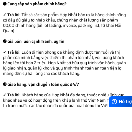
➊ Cung cấp sản phẩm chính hãng?
✓ Trả lời:
Tất cả các sản phẩm Hợp Nhất bán ra là hàng chính hãng
có đầy đủ giấy tờ nhập khẩu, chứng nhận chất lượng sản phẩm
CO,CQ chính hãng (bill of lading, invoice, packing list, tờ khai Hải
Quan)
➋ Giá bán luôn cạnh tranh, uy tín
✓ Trả lời:
Luôn đi tiên phong đã khẳng định được tên tuổi và thị
phần của mình bằng việc chiếm thị phần lớn nhất, với lượng khách
hàng lên tới hơn 2 triệu. Hợp Nhất sở hữu quy trình vận hành, quản
lý giao nhận, quản lý kho và quy trình thanh toán an toàn tiện lợi
mang đến sự hài lòng cho các khách hàng.
➌ Giao hàng, vận chuyển toàn quốc 24/7
✓ Trả lời:
Khách hàng của Hợp Nhất đa dạng, thuộc nhiều lĩnh vực
khác nhau và có hoạt động trên khắp lãnh thổ Việt Nam, từ các công
ty trong nước, các tập đoàn đa quốc gia hoạt động tại Việt Nam, đến
các tổ chức trực thuộc nhà nước.
➍ Hỗ trợ kỹ thuật chuyên nghiệp, tận tình