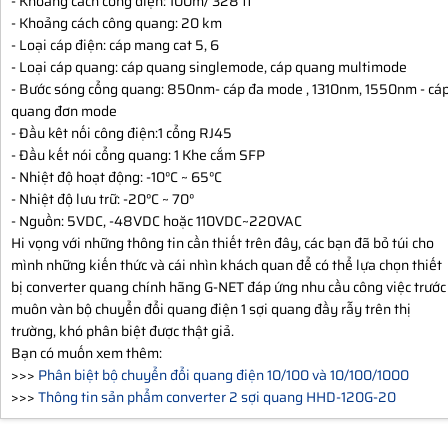
- Khoảng cách cổng điện: 100m/ 328 ft
- Khoảng cách công quang: 20 km
- Loại cáp điện: cáp mang cat 5, 6
- Loại cáp quang: cáp quang singlemode, cáp quang multimode
- Bước sóng cổng quang: 850nm- cáp đa mode , 1310nm, 1550nm - cá
quang đơn mode
- Đầu kêt nối công điện:1 cổng RJ45
- Đầu kết nói cổng quang: 1 Khe cắm SFP
- Nhiệt độ hoạt động: -10°C ~ 65°C
- Nhiệt độ lưu trữ: -20°C ~ 70°
- Nguồn: 5VDC, -48VDC hoặc 110VDC~220VAC
Hi vọng với những thông tin cần thiết trên đây, các bạn đã bỏ túi cho
mình những kiến thức và cái nhìn khách quan để có thể lựa chọn thiết
bị converter quang chính hãng G-NET đáp ứng nhu cầu công việc trước
muôn vàn bộ chuyển đổi quang điện 1 sợi quang đầy rẫy trên thị
trường, khó phân biệt được thật giả.
Bạn có muốn xem thêm:
>>>
Phân biệt bộ chuyển đổi quang điện 10/100 và 10/100/1000
>>>
Thông tin sản phẩm converter 2 sợi quang HHD-120G-20