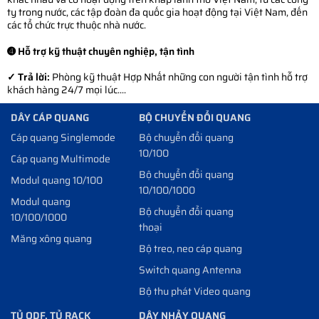
ty trong nước, các tập đoàn đa quốc gia hoạt động tại Việt Nam, đến
các tổ chức trực thuộc nhà nước.
➍ Hỗ trợ kỹ thuật chuyên nghiệp, tận tình
✓ Trả lời:
Phòng kỹ thuật Hợp Nhất những con người tận tình hỗ trợ
khách hàng 24/7 mọi lúc....
DÂY CÁP QUANG
BỘ CHUYỂN ĐỔI QUANG
Cáp quang Singlemode
Bộ chuyển đổi quang
10/100
Cáp quang Multimode
Bộ chuyển đổi quang
Modul quang 10/100
10/100/1000
Modul quang
Bộ chuyển đổi quang
10/100/1000
thoại
Măng xông quang
Bộ treo, neo cáp quang
Switch quang Antenna
Bộ thu phát Video quang
TỦ ODF, TỦ RACK
DÂY NHẢY QUANG