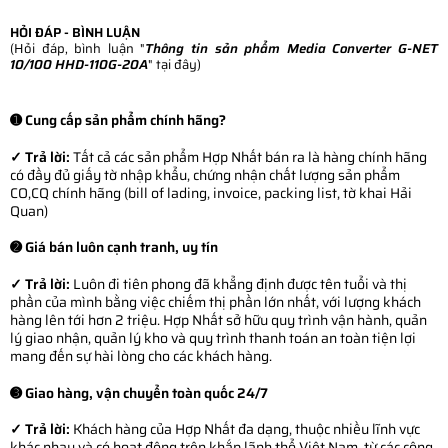
HỎI ĐÁP - BÌNH LUẬN
(Hỏi đáp, bình luận "
Thông tin sản phẩm Media Converter G-NET
10/100 HHD-110G-20A
" tại đây)
➊ Cung cấp sản phẩm chính hãng?
✓ Trả lời:
Tất cả các sản phẩm Hợp Nhất bán ra là hàng chính hãng
có đầy đủ giấy tờ nhập khẩu, chứng nhận chất lượng sản phẩm
CO,CQ chính hãng (bill of lading, invoice, packing list, tờ khai Hải
Quan)
➋ Giá bán luôn cạnh tranh, uy tín
✓ Trả lời:
Luôn đi tiên phong đã khẳng định được tên tuổi và thị
phần của mình bằng việc chiếm thị phần lớn nhất, với lượng khách
hàng lên tới hơn 2 triệu. Hợp Nhất sở hữu quy trình vận hành, quản
lý giao nhận, quản lý kho và quy trình thanh toán an toàn tiện lợi
mang đến sự hài lòng cho các khách hàng.
➌ Giao hàng, vận chuyển toàn quốc 24/7
✓ Trả lời:
Khách hàng của Hợp Nhất đa dạng, thuộc nhiều lĩnh vực
khác nhau và có hoạt động trên khắp lãnh thổ Việt Nam, từ các công