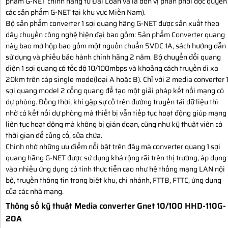
phẩm G-NET chính hãng từ Đài Loan và là đơn vị phân phối độc quyền
các sản phẩm G-NET tại khu vực Miền Nam).
Bộ sản phẩm converter 1 sợi quang hãng G-NET được sản xuất theo
dây chuyền công nghệ hiện đại bao gồm: Sản phẩm Converter quang
này bao mở hộp bao gồm một nguồn chuẩn 5VDC 1A, sách hướng dẫn
sử dụng và phiếu bảo hành chính hãng 2 năm. Bộ chuyển đổi quang
điện 1 sợi quang có tốc độ 10/100mbps và khoảng cách truyền đi xa
20km trên cáp single mode(loại A hoặc B). Chỉ với 2 media converter 
sợi quang model 2 cổng quang để tạo một giải pháp kết nối mạng có
dự phòng. Đồng thời, khi gặp sự cố trên đường truyền tải dữ liệu thì
nhờ có kết nối dự phòng mà thiết bị vẫn tiếp tục hoạt động giúp mạng
liên tục hoạt động mà không bị gián đoạn, cũng như kỹ thuật viên có
thời gian để củng cố, sửa chữa.
Chính nhờ những ưu điểm nổi bật trên đây mà converter quang 1 sợi
quang hãng G-NET được sử dụng khá rộng rãi trên thị trường, áp dụng
vào nhiều ứng dụng có tính thực tiễn cao như hệ thống mạng LAN nội
bộ, truyền thông tin trong biệt khu, chi nhánh, FTTB, FTTC, ứng dụng
của các nhà mạng.
Thông số kỹ thuật Media converter Gnet 10/100 HHD-110G-
20A