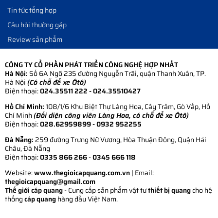
Tin tức tổng hợp
Câu hỏi thường gặp
Review sản phẩm
CÔNG TY CỔ PHẦN PHÁT TRIỂN CÔNG NGHỆ HỢP NHẤT
Hà Nội:
Số 6A Ngõ 235 đường Nguyễn Trãi, quận Thanh Xuân, TP.
Hà Nội
(Có chỗ để xe Ôtô)
Điện thoại:
024.35511 222 - 024.35510427
Hồ Chí Minh:
108/1/6 Khu Biệt Thự Làng Hoa, Cây Trâm, Gò Vấp, Hồ
Chí Minh
(Đối diện công viên Làng Hoa, có chỗ để xe Ôtô)
Điện thoại:
028.62959899
- 0932 952255
Đà Nẵng:
259 đường Trưng Nữ Vương, Hòa Thuận Đông, Quận Hải
Châu, Đà Nẵng
Điện thoại:
0335 866 266
-
0345 666 118
Website:
www.thegioicapquang.com.vn
| Email:
thegioicapquang@gmail.com
Thế giới cáp quang
- Cung cấp sản phẩm vật tư
thiết bị quang
cho hệ
thống
cáp quang
hàng đầu Việt Nam.