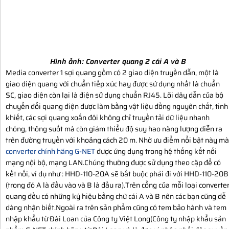
Hình ảnh:
Converter quang 2 cái A và B
Media converter 1 sợi quang gồm có 2 giao diện truyền dẫn, một là
giao diện quang với chuẩn tiếp xúc hay được sử dụng nhất là chuẩn
SC, giao diện còn lại là điện sử dụng chuẩn RJ45. Lõi dây dẫn của bộ
chuyển đổi quang điện được làm bằng vật liệu đồng nguyên chất, tinh
khiết, các sợi quang xoắn đôi không chỉ truyền tải dữ liệu nhanh
chóng, thông suốt mà còn giảm thiểu độ suy hao năng lượng diễn ra
trên đường truyền với khoảng cách 20 m. Nhờ ưu điểm nổi bật này mà
converter chính hãng G-NET
được ứng dụng trong hệ thống kết nối
mạng nội bộ, mạng LAN.Chúng thường được sử dụng theo cặp để có
kết nối, ví dụ như : HHD-110-20A sẽ bắt buộc phải đi với HHD-110-20B
(trong đó A là đầu vào và B là đầu ra).Trên cổng của mỗi loại converte
quang đều có những ký hiệu bằng chữ cái A và B nên các bạn cũng dễ
dàng nhận biết.Ngoài ra trên sản phẩm cũng có tem bảo hành và tem
nhập khẩu từ Đài Loan của Công ty Việt Long(Công ty nhập khẩu sản