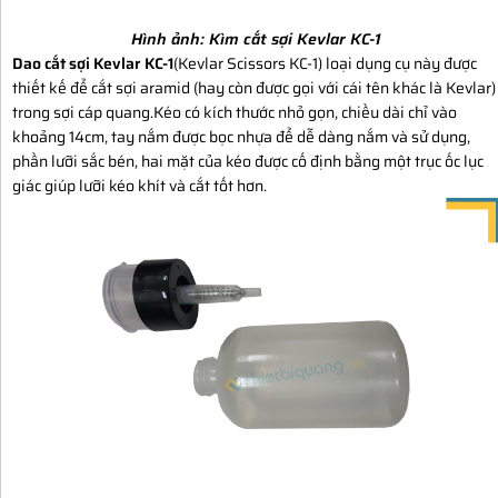
Hình ảnh:
Kìm cắt sợi Kevlar KC-1
Dao cắt sợi Kevlar KC-1
(Kevlar Scissors KC-1) loại dụng cụ này được
thiết kế để cắt sợi aramid (hay còn được gọi với cái tên khác là Kevlar)
trong sợi cáp quang.Kéo có kích thước nhỏ gọn, chiều dài chỉ vào
khoảng 14cm, tay nắm được bọc nhựa để dễ dàng nắm và sử dụng,
phần lưỡi sắc bén, hai mặt của kéo được cố định bằng một trục ốc lục
giác giúp lưỡi kéo khít và cắt tốt hơn.