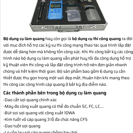
Bộ dụng cụ làm quang
hay còn gọi là
bộ dụng cụ thi công quang
ra đời
với mục đích hỗ trợ các kỹ sư thi công mạng thao tác quá trình lắp đặt
được dễ dàng hơn mà không tốn công sức. Khi thi công bất kỳ các công
trình nào bộ dụng cụ làm quang vẫn phát huy tối đa công dụng hỗ trợ
kỹ thuật viên thi công và lắp đặt công trình trở nên đơn giản nhanh
chóng và tiết kiệm thời gian. Bộ sản phẩm bao gồm 6 dụng cụ cần
thiết được thu gọn trong một vali đẹp mắt, thuận tiện khi mang theo
thi công các công trình cáp quang ở bất kỳ địa điểm nào.
Các thành phần bên trong bộ dụng cụ làm quang
-Dao cắt sợi quang chính xác
-Máy đo công xuất quang có thể đo chuẩn SC, FC, LC....
-Bút soi sợi quang với công xuất 10WA
-Kìm tuốt vỏ cáp quang 3 lỗ đa chức năng CFS
-Dao tuốt sợi quang
-Lọ cồn lau sợi cáp quang chống bay hơi