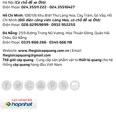
Hà Nội
(Có chỗ để xe Ôtô)
Điện thoại:
024.35511 222 - 024.35510427
Hồ Chí Minh:
108/1/6 Khu Biệt Thự Làng Hoa, Cây Trâm, Gò Vấp, Hồ
Chí Minh
(Đối diện công viên Làng Hoa, có chỗ để xe Ôtô)
Điện thoại:
028.62959899
- 0932 952255
Đà Nẵng:
259 đường Trưng Nữ Vương, Hòa Thuận Đông, Quận Hải
Châu, Đà Nẵng
Điện thoại:
0335 866 266
-
0345 666 118
Website:
www.thegioicapquang.com.vn
| Email:
thegioicapquang@gmail.com
Thế giới cáp quang
- Cung cấp sản phẩm vật tư
thiết bị quang
cho hệ
thống
cáp quang
hàng đầu Việt Nam.
Vợt Pickleball