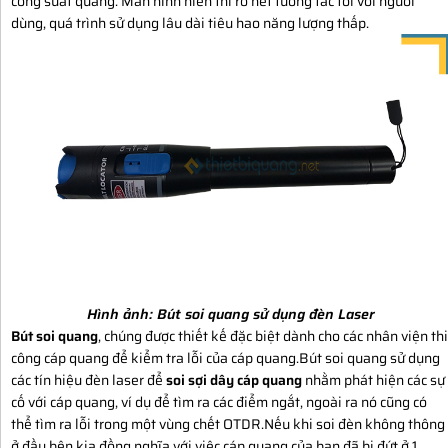
công suất quang. Màn hình hiển thi rõ nét tương tác tối với người
dùng, quá trình sử dụng lâu dài tiêu hao năng lượng thấp.
Hình ảnh:
Bút soi quang sử dụng đèn Laser
Bút soi quang
, chúng được thiết kế đặc biệt dành cho các nhân viện thi
công cáp quang để kiểm tra lỗi của cáp quang.Bút soi quang sử dụng
các tín hiệu đèn laser để
soi sợi dây cáp quang
nhằm phát hiện các sự
cố với cáp quang, ví dụ để tìm ra các điểm ngắt, ngoài ra nó cũng có
thể tìm ra lỗi trong một vùng chết OTDR.Nếu khi soi đèn không thông
ở đầu bên kia đồng nghĩa với việc cáp quang của bạn đã bị đứt ở 1