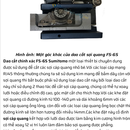
Hình ảnh:
Một góc khác của dao cắt sợi quang FS-6S
Dao cắt chính xác FS-6S Sumitomo
một loại thiết bị chuyên dụng
được sử dụng để cắt các sợi cáp quang nhỏ bé.Với các loại cáp mạng
RJ45 thông thường chúng ta sẽ sử dụng kìm mạng để bấm dây còn vớ
sợi quang thì bắt buộc phải sử dụng loại dao cắt này bởi loại dao cắt
này chỉ sử dụng 2 thao tác để cắt sợi cáp quang, chúng có thể tự xoay
lưỡi hoặc điều chỉnh độ cao, góc mặt cắt cho thích hợp.Với các khe đặt
sợi quang có đường kính từ 100 -140 µm và dài khoảng 6mm với các
sợi cáp quang ống lỏng, còn đối với các loại cáp quang ống bọc chặt th
đường kính sẽ lớn hơn tương đối nhiều 14mm.Các khe đặt này cố định
sợi cáp quang
kết hợp với lưỡi dao được làm bằng kim cương hình tròn
có thể xoay 12 vị trí luôn làm đảm bảo sợi quang được phẳng.