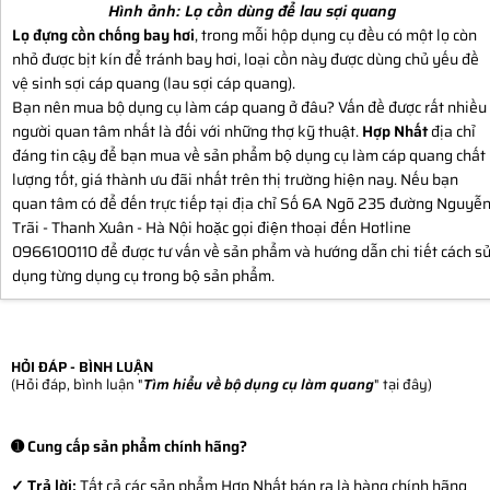
Hình ảnh:
Lọ cồn dùng để lau sợi quang
Lọ đựng cồn chống bay hơi
, trong mỗi hộp dụng cụ đều có một lọ còn
nhỏ được bịt kín để tránh bay hơi, loại cồn này được dùng chủ yếu đề
vệ sinh sợi cáp quang (lau sợi cáp quang).
Bạn nên mua bộ dụng cụ làm cáp quang ở đâu? Vấn đề được rất nhiều
người quan tâm nhất là đối với những thợ kỹ thuật.
Hợp Nhất
địa chỉ
đáng tin cậy để bạn mua về sản phẩm bộ dụng cụ làm cáp quang chất
lượng tốt, giá thành ưu đãi nhất trên thị trường hiện nay. Nếu bạn
quan tâm có để đến trực tiếp tại địa chỉ Số 6A Ngõ 235 đường Nguyễ
Trãi - Thanh Xuân - Hà Nội hoặc gọi điện thoại đến Hotline
0966100110 để được tư vấn về sản phẩm và hướng dẫn chi tiết cách sư
dụng từng dụng cụ trong bộ sản phẩm.
HỎI ĐÁP - BÌNH LUẬN
(Hỏi đáp, bình luận "
Tìm hiểu về bộ dụng cụ làm quang
" tại đây)
➊ Cung cấp sản phẩm chính hãng?
✓ Trả lời:
Tất cả các sản phẩm Hợp Nhất bán ra là hàng chính hãng