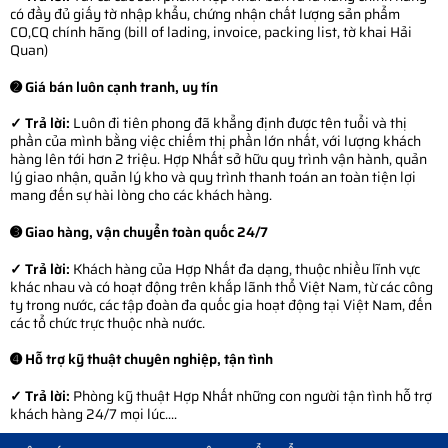
có đầy đủ giấy tờ nhập khẩu, chứng nhận chất lượng sản phẩm
CO,CQ chính hãng (bill of lading, invoice, packing list, tờ khai Hải
Quan)
➋ Giá bán luôn cạnh tranh, uy tín
✓ Trả lời:
Luôn đi tiên phong đã khẳng định được tên tuổi và thị
phần của mình bằng việc chiếm thị phần lớn nhất, với lượng khách
hàng lên tới hơn 2 triệu. Hợp Nhất sở hữu quy trình vận hành, quản
lý giao nhận, quản lý kho và quy trình thanh toán an toàn tiện lợi
mang đến sự hài lòng cho các khách hàng.
➌ Giao hàng, vận chuyển toàn quốc 24/7
✓ Trả lời:
Khách hàng của Hợp Nhất đa dạng, thuộc nhiều lĩnh vực
khác nhau và có hoạt động trên khắp lãnh thổ Việt Nam, từ các công
ty trong nước, các tập đoàn đa quốc gia hoạt động tại Việt Nam, đến
các tổ chức trực thuộc nhà nước.
➍ Hỗ trợ kỹ thuật chuyên nghiệp, tận tình
✓ Trả lời:
Phòng kỹ thuật Hợp Nhất những con người tận tình hỗ trợ
khách hàng 24/7 mọi lúc....