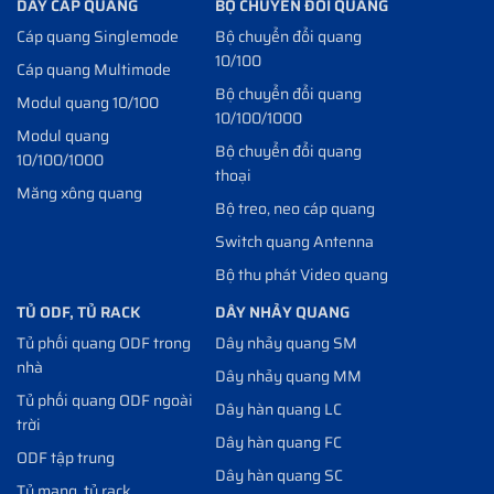
DÂY CÁP QUANG
BỘ CHUYỂN ĐỔI QUANG
Cáp quang Singlemode
Bộ chuyển đổi quang
10/100
Cáp quang Multimode
Bộ chuyển đổi quang
Modul quang 10/100
10/100/1000
Modul quang
Bộ chuyển đổi quang
10/100/1000
thoại
Măng xông quang
Bộ treo, neo cáp quang
Switch quang Antenna
Bộ thu phát Video quang
TỦ ODF, TỦ RACK
DÂY NHẢY QUANG
Tủ phối quang ODF trong
Dây nhảy quang SM
nhà
Dây nhảy quang MM
Tủ phối quang ODF ngoài
Dây hàn quang LC
trời
Dây hàn quang FC
ODF tập trung
Dây hàn quang SC
Tủ mạng, tủ rack