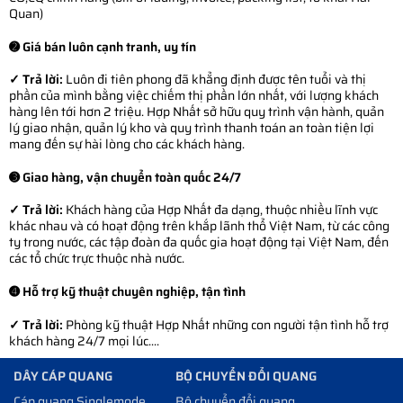
Quan)
➋ Giá bán luôn cạnh tranh, uy tín
✓ Trả lời:
Luôn đi tiên phong đã khẳng định được tên tuổi và thị
phần của mình bằng việc chiếm thị phần lớn nhất, với lượng khách
hàng lên tới hơn 2 triệu. Hợp Nhất sở hữu quy trình vận hành, quản
lý giao nhận, quản lý kho và quy trình thanh toán an toàn tiện lợi
mang đến sự hài lòng cho các khách hàng.
➌ Giao hàng, vận chuyển toàn quốc 24/7
✓ Trả lời:
Khách hàng của Hợp Nhất đa dạng, thuộc nhiều lĩnh vực
khác nhau và có hoạt động trên khắp lãnh thổ Việt Nam, từ các công
ty trong nước, các tập đoàn đa quốc gia hoạt động tại Việt Nam, đến
các tổ chức trực thuộc nhà nước.
➍ Hỗ trợ kỹ thuật chuyên nghiệp, tận tình
✓ Trả lời:
Phòng kỹ thuật Hợp Nhất những con người tận tình hỗ trợ
khách hàng 24/7 mọi lúc....
DÂY CÁP QUANG
BỘ CHUYỂN ĐỔI QUANG
Cáp quang Singlemode
Bộ chuyển đổi quang