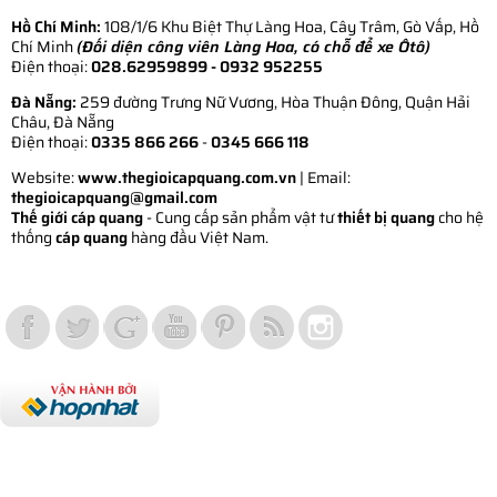
Hồ Chí Minh:
108/1/6 Khu Biệt Thự Làng Hoa, Cây Trâm, Gò Vấp, Hồ
Chí Minh
(Đối diện công viên Làng Hoa, có chỗ để xe Ôtô)
Điện thoại:
028.62959899
- 0932 952255
Đà Nẵng:
259 đường Trưng Nữ Vương, Hòa Thuận Đông, Quận Hải
Châu, Đà Nẵng
Điện thoại:
0335 866 266
-
0345 666 118
Website:
www.thegioicapquang.com.vn
| Email:
thegioicapquang@gmail.com
Thế giới cáp quang
- Cung cấp sản phẩm vật tư
thiết bị quang
cho hệ
thống
cáp quang
hàng đầu Việt Nam.
Vợt Pickleball