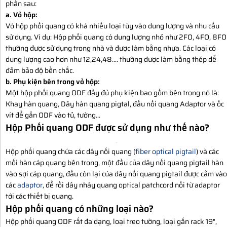
phần sau:
a. Vỏ hộp:
Vỏ hộp phối quang có khá nhiều loại tùy vào dung lượng và nhu cầu
sử dụng. Ví dụ: Hộp phối quang có dung lượng nhỏ như 2FO, 4FO, 8FO
thường được sử dụng trong nhà và được làm bằng nhựa. Các loại có
dung lượng cao hơn như 12,24,48.... thường được làm bằng thép để
đảm bảo độ bền chắc.
b. Phụ kiện bên trong vỏ hộp:
Một hộp phối quang ODF đầy đủ phụ kiện bao gồm bên trong nó là:
Khay hàn quang, Dây hàn quang pigtal, đầu nối quang Adaptor và ốc
vít để gắn ODF vào tủ, tường...
Hộp Phối quang ODF được sử dụng như thế nào?
Hộp phối quang
chứa các dây nối quang (
fiber optical pigtail
) và các
mối hàn cáp quang bên trong, một đầu của dây nối quang pigtail hàn
vào sợi cáp quang, đầu còn lại của dây nối quang pigtail được cắm vào
các
adaptor
, để rồi dây nhảy quang optical patchcord nối từ adaptor
tới các thiết bị quang.
Hộp phối quang có những loại nào?
Hộp phối quang ODF rất đa dạng, loại treo tường, loại gắn rack 19",