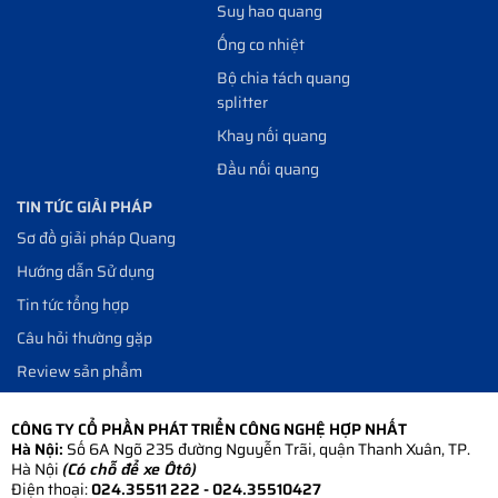
Suy hao quang
Ống co nhiệt
Bộ chia tách quang
splitter
Khay nối quang
Đầu nối quang
TIN TỨC GIẢI PHÁP
Sơ đồ giải pháp Quang
Hướng dẫn Sử dụng
Tin tức tổng hợp
Câu hỏi thường gặp
Review sản phẩm
CÔNG TY CỔ PHẦN PHÁT TRIỂN CÔNG NGHỆ HỢP NHẤT
Hà Nội:
Số 6A Ngõ 235 đường Nguyễn Trãi, quận Thanh Xuân, TP.
Hà Nội
(Có chỗ để xe Ôtô)
Điện thoại:
024.35511 222 - 024.35510427