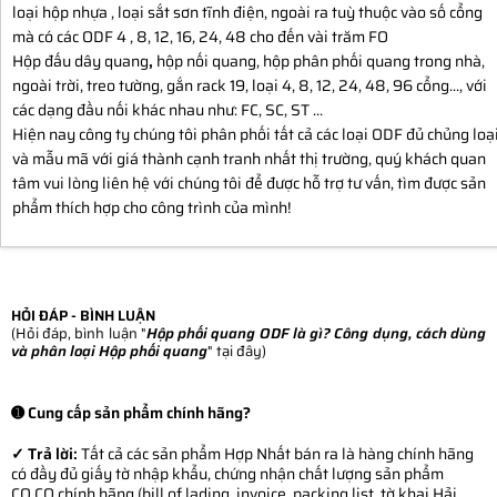
loại hộp nhựa , loại sắt sơn tĩnh điện, ngoài ra tuỳ thuộc vào số cổng
mà có các ODF 4 , 8, 12, 16, 24, 48 cho đến vài trăm FO
Hộp đấu dây quang
,
hộp nối quang, hộp phân phối quang trong nhà,
ngoài trời, treo tường, gắn rack 19, loại 4, 8, 12, 24, 48, 96 cổng..., với
các dạng đầu nối khác nhau như: FC, SC, ST ...
Hiện nay công ty chúng tôi phân phối tất cả các loại ODF đủ chủng loạ
và mẫu mã với giá thành cạnh tranh nhất thị trường, quý khách quan
tâm vui lòng liên hệ với chúng tôi để được hỗ trợ tư vấn, tìm được sản
phẩm thích hợp cho công trình của mình!
HỎI ĐÁP - BÌNH LUẬN
(Hỏi đáp, bình luận "
Hộp phối quang ODF là gì? Công dụng, cách dùng
và phân loại Hộp phối quang
" tại đây)
➊ Cung cấp sản phẩm chính hãng?
✓ Trả lời:
Tất cả các sản phẩm Hợp Nhất bán ra là hàng chính hãng
có đầy đủ giấy tờ nhập khẩu, chứng nhận chất lượng sản phẩm
CO,CQ chính hãng (bill of lading, invoice, packing list, tờ khai Hải