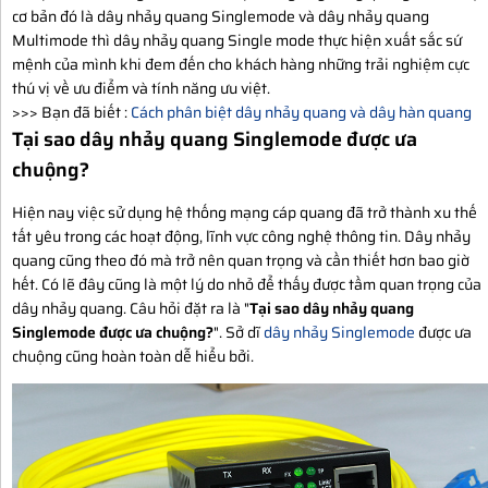
cơ bản đó là dây nhảy quang Singlemode và dây nhảy quang
Multimode thì dây nhảy quang Single mode thực hiện xuất sắc sứ
mệnh của mình khi đem đến cho khách hàng những trải nghiệm cực
thú vị về ưu điểm và tính năng ưu việt.
>>> Bạn đã biết :
Cách phân biệt dây nhảy quang và dây hàn quang
Tại sao dây nhảy quang Singlemode được ưa
chuộng?
Hiện nay việc sử dụng hệ thống mạng cáp quang đã trở thành xu thế
tất yêu trong các hoạt động, lĩnh vực công nghệ thông tin. Dây nhảy
quang cũng theo đó mà trở nên quan trọng và cần thiết hơn bao giờ
hết. Có lẽ đây cũng là một lý do nhỏ để thấy được tầm quan trọng của
dây nhảy quang. Câu hỏi đặt ra là "
Tại sao dây nhảy quang
Singlemode được ưa chuộng?
". Sở dĩ
dây nhảy Singlemode
được ưa
chuộng cũng hoàn toàn dễ hiểu bởi.