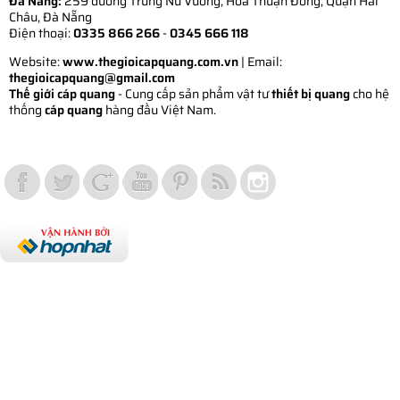
Đà Nẵng:
259 đường Trưng Nữ Vương, Hòa Thuận Đông, Quận Hải
Châu, Đà Nẵng
Điện thoại:
0335 866 266
-
0345 666 118
Website:
www.thegioicapquang.com.vn
| Email:
thegioicapquang@gmail.com
Thế giới cáp quang
- Cung cấp sản phẩm vật tư
thiết bị quang
cho hệ
thống
cáp quang
hàng đầu Việt Nam.
Vợt Pickleball