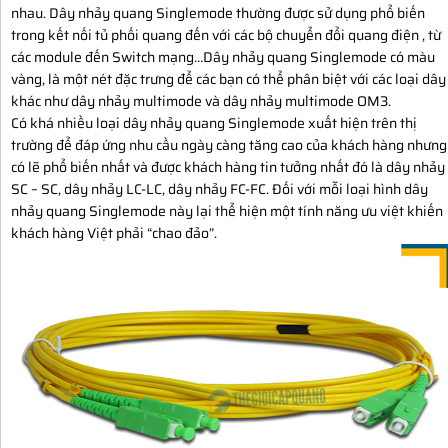
nhau. Dây nhảy quang Singlemode thường được sử dụng phổ biến
trong kết nối tủ phối quang đến với các bộ chuyển đổi quang điện , từ
các module đến Switch mạng…Dây nhảy quang Singlemode có màu
vàng, là một nét đặc trưng để các bạn có thể phân biệt với các loại dây
khác như dây nhảy multimode và dây nhảy multimode OM3.
Có khá nhiều loại dây nhảy quang Singlemode xuất hiện trên thị
trường để đáp ứng nhu cầu ngày càng tăng cao của khách hàng nhưng
có lẽ phổ biến nhất và được khách hàng tin tưởng nhất đó là dây nhảy
SC – SC, dây nhảy LC-LC, dây nhảy FC-FC. Đối với mỗi loại hình dây
nhảy quang Singlemode này lại thể hiện một tính năng ưu việt khiến
khách hàng Việt phải “chao đảo”.