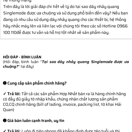
Trên đây là lời giải đáp chi tiết về lý do tại sao dây nhảy quang
Singlemode được ưa chuộng và sử dụng phổ biến đến vậy? Nếu bạn
đang có nhu cầu sử dụng dây nhảy quang cho các thiết bị, hệ thống
hãy nhấc máy lên và liên lạc với chúng tôi theo các số Hotline 0966
100 110để được tư vấn và hỗ trợ tốt nhất về sản phẩm này.
HỎI ĐÁP - BÌNH LUẬN
(Hỏi đáp, bình luận "
Tại sao dây nhảy quang Singlemode được ưa
chuộng?
" tại đây)
➊ Cung cấp sản phẩm chính hãng?
✓ Trả lời:
Tất cả các sản phẩm Hợp Nhất bán ra là hàng chính hãng
có đầy đủ giấy tờ nhập khẩu, chứng nhận chất lượng sản phẩm
CO,CQ chính hãng (bill of lading, invoice, packing list, tờ khai Hải
Quan)
➋ Giá bán luôn cạnh tranh, uy tín
✓ Trả lời:
Luôn đi tiên phong đã khẳng định được tên tuổi và thị