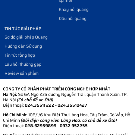
splitter
Khay nối quang
Đầu nối quang
TIN TỨC GIẢI PHÁP
Sơ đồ giải pháp Quang
Hướng dẫn Sử dụng
Tin tức tổng hợp
Câu hỏi thường gặp
Review sản phẩm
CÔNG TY CỔ PHẦN PHÁT TRIỂN CÔNG NGHỆ HỢP NHẤT
Hà Nội:
Số 6A Ngõ 235 đường Nguyễn Trãi, quận Thanh Xuân, TP.
Hà Nội
(Có chỗ để xe Ôtô)
Điện thoại:
024.35511 222 - 024.35510427
Hồ Chí Minh:
108/1/6 Khu Biệt Thự Làng Hoa, Cây Trâm, Gò Vấp, Hồ
Chí Minh
(Đối diện công viên Làng Hoa, có chỗ để xe Ôtô)
Điện thoại:
028.62959899
- 0932 952255