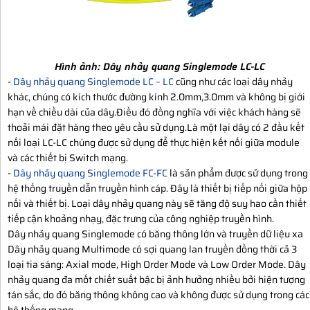
Hình ảnh:
Dây nhảy quang Singlemode LC-LC
-
Dây nhảy quang Singlemode LC – LC
cũng như các loại dây nhảy
khác, chúng có kích thước đường kính 2.0mm,3.0mm và không bị giới
hạn về chiều dài của dây.Điều đó đồng nghĩa với việc khách hàng sẽ
thoải mái đặt hàng theo yêu cầu sử dụng.Là một lại dây có 2 đầu kết
nối loại LC-LC chúng được sử dụng để thực hiện kết nối giữa module
và các thiết bị Switch mạng.
-
Dây nhảy quang Singlemode FC-FC
là sản phẩm được sử dụng trong
hệ thống truyền dẫn truyền hình cáp. Đây là thiết bị tiếp nối giữa hộp
nối và thiết bị. Loại dây nhảy quang này sẽ tăng độ suy hao cần thiết
tiếp cận khoảng nhạy, đặc trưng của công nghiệp truyền hình.
Dây nhảy quang Singlemode có băng thông lớn và truyền dữ liệu xa
Dây nhảy quang Multimode có sợi quang lan truyền đồng thời cả 3
loại tia sáng: Axial mode, High Order Mode và Low Order Mode. Dây
nhảy quang đa mốt chiết suất bậc bị ảnh hưởng nhiều bởi hiện tượng
tán sắc, do đó băng thông không cao và không được sử dụng trong các
hệ thống mạng.