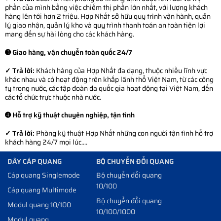
phần của mình bằng việc chiếm thị phần lớn nhất, với lượng khách
hàng lên tới hơn 2 triệu. Hợp Nhất sở hữu quy trình vận hành, quản
lý giao nhận, quản lý kho và quy trình thanh toán an toàn tiện lợi
mang đến sự hài lòng cho các khách hàng.
➌ Giao hàng, vận chuyển toàn quốc 24/7
✓ Trả lời:
Khách hàng của Hợp Nhất đa dạng, thuộc nhiều lĩnh vực
khác nhau và có hoạt động trên khắp lãnh thổ Việt Nam, từ các công
ty trong nước, các tập đoàn đa quốc gia hoạt động tại Việt Nam, đến
các tổ chức trực thuộc nhà nước.
➍ Hỗ trợ kỹ thuật chuyên nghiệp, tận tình
✓ Trả lời:
Phòng kỹ thuật Hợp Nhất những con người tận tình hỗ trợ
khách hàng 24/7 mọi lúc....
DÂY CÁP QUANG
BỘ CHUYỂN ĐỔI QUANG
Cáp quang Singlemode
Bộ chuyển đổi quang
10/100
Cáp quang Multimode
Bộ chuyển đổi quang
Modul quang 10/100
10/100/1000
Modul quang