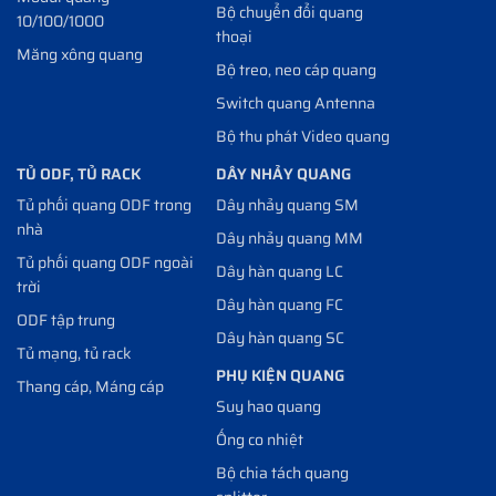
Bộ chuyển đổi quang
10/100/1000
thoại
Măng xông quang
Bộ treo, neo cáp quang
Switch quang Antenna
Bộ thu phát Video quang
TỦ ODF, TỦ RACK
DÂY NHẢY QUANG
Tủ phối quang ODF trong
Dây nhảy quang SM
nhà
Dây nhảy quang MM
Tủ phối quang ODF ngoài
Dây hàn quang LC
trời
Dây hàn quang FC
ODF tập trung
Dây hàn quang SC
Tủ mạng, tủ rack
PHỤ KIỆN QUANG
Thang cáp, Máng cáp
Suy hao quang
Ống co nhiệt
Bộ chia tách quang