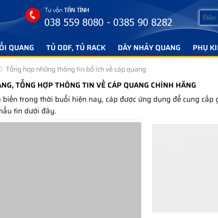
ỔI QUANG
TỦ ODF, TỦ RACK
DÂY NHẢY QUANG
PHỤ K
Tổng hợp những thông tin bổ ích về cáp quang
ANG, TỔNG HỢP THÔNG TIN VỀ CÁP QUANG CHÍNH HÃNG
biến trong thời buổi hiện nay, cáp được ứng dụng để cung cấp 
ẩu tin dưới đây.