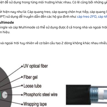
iệt để sử dụng trong từng môi trường khác nhau. Có lẽ cũng bởi những
t hiện nay như là: Cáp quang treo, cáp quang chôn trực tiếp, cáp quan
NPT) sử dụng để truyền dẫn đến các hộ gia đình như:
cáp treo 2FO
,
cáp 4
ultimode
ngle và cáp Multimode có thể sử dụng được ở cả trong nhà và ngoài trờ
n hiệu.
 và ngoài trời tuy nhiên về cơ bản cấu tạo 2 dòng không khác nhau nhiều