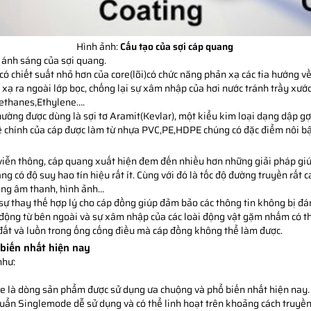
Hình ảnh:
Cấu tạo của sợi cáp quang
 ánh sáng của sợi quang.
ó chiết suất nhỏ hơn của core(lõi)có chức năng phản xạ các tia hướng về
 xạ ra ngoài lớp bọc, chống lại sự xâm nhập của hơi nước tránh trầy xư
rethanes,Ethylene….
hường được dùng là sợi tơ Aramit(Kevlar), một kiểu kim loại dạng dập gợ
ệ chính của cáp được làm từ nhựa PVC,PE,HDPE chúng có đặc điểm nôi bật 
 viễn thông, cáp quang xuất hiện đem đến nhiều hơn những giải pháp giú
g có độ suy hao tín hiệu rất ít. Cùng với đó là tốc độ đường truyền rất c
hống âm thanh, hình ảnh…
sự thay thế hợp lý cho cáp đồng giúp đảm bảo các thông tin không bị đá
động từ bên ngoài và sự xâm nhập của các loài động vật gặm nhấm có t
i đất và luồn trong ống cống điều mà cáp đồng không thể làm được.
biến nhất hiện nay
như:
 là dòng sản phẩm được sử dụng ưa chuộng và phổ biến nhất hiện nay.
huẩn Singlemode dễ sử dụng và có thể linh hoạt trên khoảng cách truyền 