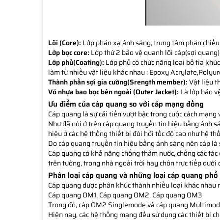
Lõi (Core):
Lớp phản xạ ánh sáng, trung tâm phản chiếu
Lớp bọc core:
Lớp thứ 2 bảo vệ quanh lõi cáp(sợi quang)c
Lớp phủ(Coating):
Lớp phủ có chức năng loại bỏ tia khúc
làm từ nhiều vật liệu khác nhau : Epoxy Acrylate,Polyu
Thành phần sợi gia cường(Srength member):
Vật liệu t
Vỏ nhựa bao bọc bên ngoài (Outer Jacket):
Là lớp bảo v
Ưu điểm của cáp quang so với cáp mạng đồng
Cáp quang là sự cải tiến vượt bậc trong cuộc cách mạng
Như đã nói ở trên cáp quang truyền tín hiệu bằng ánh sán
hiệu ở các hệ thống thiết bị đòi hỏi tốc độ cao như hệ t
Do cáp quang truyền tín hiệu bằng ánh sáng nên cáp là 
Cáp quang có khả năng chống thấm nước, chống các tác 
trên tường, trong nhà ngoài trời hay chôn trực tiếp dướ
Phân loại cáp quang và những loại cáp quang phổ 
Cáp quang được phân khúc thành nhiều loại khác nhau 
Cáp quang OM1, Cáp quang OM2, Cáp quang OM3
Trong đó, cáp OM2 Singlemode và cáp quang Multimode
Hiện nay, các hệ thống mạng đều sử dụng các thiết bị c