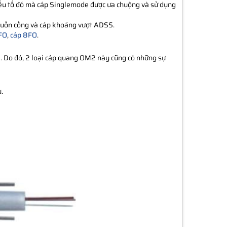
 yếu tố đó mà cáp Singlemode được ưa chuộng và sử dụng
g luồn cống và cáp khoảng vượt ADSS.
FO
,
cáp 8FO
.
i. Do đó, 2 loại cáp quang OM2 này cũng có những sự
.