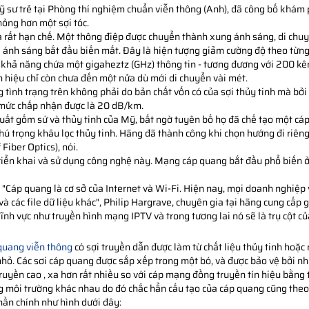
sư trẻ tại Phòng thí nghiệm chuẩn viễn thông (Anh), đã công bố khám 
mỏng hơn một sợi tóc.
là rất hạn chế. Một thông điệp được chuyển thành xung ánh sáng, di chu
 ánh sáng bắt đầu biến mất. Đây là hiện tượng giảm cường độ theo từng d
 khả năng chứa một gigaheztz (GHz) thông tin - tương đương với 200 k
ín hiệu chỉ còn chưa đến một nửa dù mới di chuyển vài mét.
g tình trạng trên không phải do bản chất vốn có của sợi thủy tinh mà bởi
 mức chấp nhận được là 20 dB/km.
ất gốm sứ và thủy tinh của Mỹ, bất ngờ tuyên bố họ đã chế tạo một cáp
chú trọng khâu lọc thủy tinh. Hãng đã thành công khi chọn hướng đi riêng
Fiber Optics), nói.
triển khai và sử dụng công nghệ này. Mạng cáp quang bắt đầu phổ biến 
. "Cáp quang là cơ sở của Internet và Wi-Fi. Hiện nay, mọi doanh nghiệ
à các file dữ liệu khác", Philip Hargrave, chuyên gia tại hãng cung cấp 
nh vực như truyền hình mạng IPTV và trong tương lai nó sẽ là trụ cột của
quang viễn thông
có sợi truyền dẫn được làm từ chất liệu thủy tinh hoặ
nhỏ. Các sơi cáp quang được sắp xếp trong một bó, và được bảo vệ bởi nh
ộ truyền cao , xa hơn rất nhiều so với cáp mạng đồng truyền tín hiệu bằng 
g môi trường khác nhau do đó chắc hẳn cấu tạo của cáp quang cũng theo
hần chính như hình dưới đây: