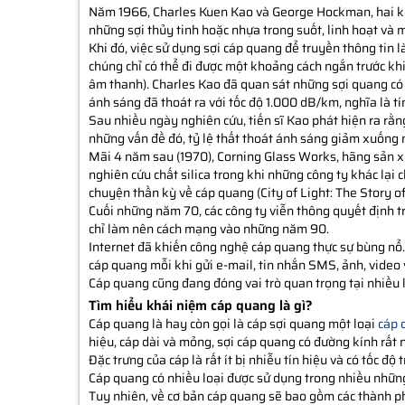
Năm 1966, Charles Kuen Kao và George Hockman, hai kỹ 
những sợi thủy tinh hoặc nhựa trong suốt, linh hoạt và 
Khi đó, việc sử dụng sợi cáp quang để truyền thông tin 
chúng chỉ có thể đi được một khoảng cách ngắn trước khi
âm thanh). Charles Kao đã quan sát những sợi quang có
ánh sáng đã thoát ra với tốc độ 1.000 dB/km, nghĩa là t
Sau nhiều ngày nghiên cứu, tiến sĩ Kao phát hiện ra rằn
những vấn đề đó, tỷ lệ thất thoát ánh sáng giảm xuống
Mãi 4 năm sau (1970), Corning Glass Works, hãng sản xu
nghiên cứu chất silica trong khi những công ty khác lại 
chuyện thần kỳ về cáp quang (City of Light: The Story of 
Cuối những năm 70, các công ty viễn thông quyết định 
chỉ làm nên cách mạng vào những năm 90.
Internet đã khiến công nghệ cáp quang thực sự bùng nổ
cáp quang mỗi khi gửi e-mail, tin nhắn SMS, ảnh, video v
Cáp quang cũng đang đóng vai trò quan trọng tại nhiều lĩ
Tìm hiểu khái niệm cáp quang là gì?
Cáp quang là hay còn gọi là cáp sợi quang một loại
cáp 
hiệu, cáp dài và mỏng, sợi cáp quang có đường kính rất 
Đặc trưng của cáp là rất ít bị nhiễu tín hiệu và có tốc đ
Cáp quang có nhiều loại được sử dụng trong nhiều nhữn
Tuy nhiên, về cơ bản cáp quang sẽ bao gồm các thành p