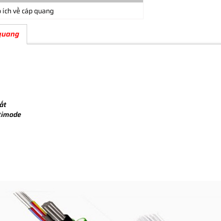
 ích về cáp quang
 quang
ất
ltimode