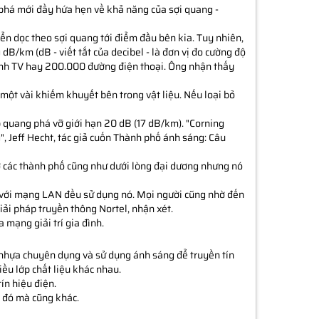
phá mới đầy hứa hẹn về khả năng của sợi quang -
yển dọc theo sợi quang tới điểm đầu bên kia. Tuy nhiên,
B/km (dB - viết tắt của decibel - là đơn vị đo cường độ
ênh TV hay 200.000 đường điện thoại. Ông nhận thấy
 một vài khiếm khuyết bên trong vật liệu. Nếu loại bỏ
 quang phá vỡ giới hạn 20 dB (17 dB/km). "Corning
", Jeff Hecht, tác giả cuốn Thành phố ánh sáng: Câu
ở các thành phố cũng như dưới lòng đại dương nhưng nó
p với mạng LAN đều sử dụng nó. Mọi người cũng nhờ đến
giải pháp truyền thông Nortel, nhận xét.
 mạng giải trí gia đình.
c nhựa chuyên dụng và sử dụng ánh sáng để truyền tín
iều lớp chất liệu khác nhau.
tín hiệu điện.
 đó mà cũng khác.