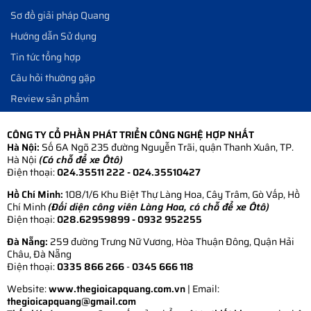
Sơ đồ giải pháp Quang
Hướng dẫn Sử dụng
Tin tức tổng hợp
Câu hỏi thường gặp
Review sản phẩm
CÔNG TY CỔ PHẦN PHÁT TRIỂN CÔNG NGHỆ HỢP NHẤT
Hà Nội:
Số 6A Ngõ 235 đường Nguyễn Trãi, quận Thanh Xuân, TP.
Hà Nội
(Có chỗ để xe Ôtô)
Điện thoại:
024.35511 222 - 024.35510427
Hồ Chí Minh:
108/1/6 Khu Biệt Thự Làng Hoa, Cây Trâm, Gò Vấp, Hồ
Chí Minh
(Đối diện công viên Làng Hoa, có chỗ để xe Ôtô)
Điện thoại:
028.62959899
- 0932 952255
Đà Nẵng:
259 đường Trưng Nữ Vương, Hòa Thuận Đông, Quận Hải
Châu, Đà Nẵng
Điện thoại:
0335 866 266
-
0345 666 118
Website:
www.thegioicapquang.com.vn
| Email:
thegioicapquang@gmail.com