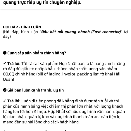
quang trực tiếp uy tín chuyên nghiệp.
HỎI ĐÁP - BÌNH LUẬN
(Hỏi đáp, bình luận "
Đầu kết nối quang nhanh (Fast connector)
" tại
đây)
➊ Cung cấp sản phẩm chính hãng?
✓ Trả lời:
Tất cả các sản phẩm Hợp Nhất bán ra là hàng chính hãng
có đầy đủ giấy tờ nhập khẩu, chứng nhận chất lượng sản phẩm
CO,CQ chính hãng (bill of lading, invoice, packing list, tờ khai Hải
Quan)
➋ Giá bán luôn cạnh tranh, uy tín
✓ Trả lời:
Luôn đi tiên phong đã khẳng định được tên tuổi và thị
phần của mình bằng việc chiếm thị phần lớn nhất, với lượng khách
hàng lên tới hơn 2 triệu. Hợp Nhất sở hữu quy trình vận hành, quản
lý giao nhận, quản lý kho và quy trình thanh toán an toàn tiện lợi
mang đến sự hài lòng cho các khách hàng.