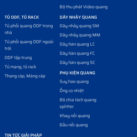
Bộ thu phát Video quang
TỦ ODF, TỦ RACK
DÂY NHẢY QUANG
Tủ phối quang ODF trong
Dây nhảy quang SM
nhà
Dây nhảy quang MM
Tủ phối quang ODF ngoài
Dây hàn quang LC
trời
Dây hàn quang FC
ODF tập trung
Dây hàn quang SC
Tủ mạng, tủ rack
PHỤ KIỆN QUANG
Thang cáp, Máng cáp
Suy hao quang
Ống co nhiệt
Bộ chia tách quang
splitter
Khay nối quang
Đầu nối quang
TIN TỨC GIẢI PHÁP