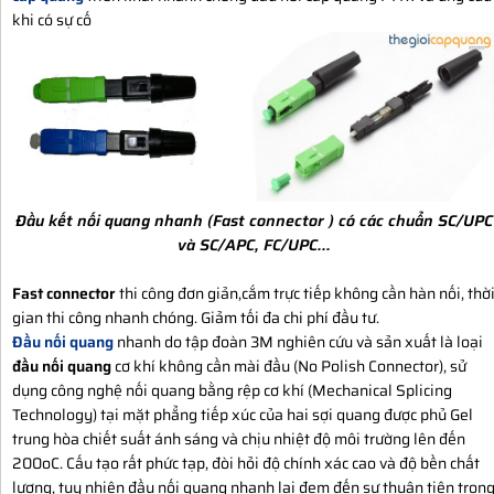
khi có sự cố
Đầu kết nối quang nhanh (Fast connector )
có các chuẩn
SC/UPC
và
SC/APC
, FC/UPC...
Fast connector
thi công đơn giản,cắm trực tiếp không cần hàn nối, thờ
gian thi công nhanh chóng. Giảm tối đa chi phí đầu tư.
Đầu nối quang
nhanh do tập đoàn 3M nghiên cứu và sản xuất là loại
đầu nối quang
cơ khí không cần mài đầu (No Polish Connector), sử
dụng công nghệ nối quang bằng rệp cơ khí (Mechanical Splicing
Technology) tại mặt phẳng tiếp xúc của hai sợi quang được phủ Gel
trung hòa chiết suất ánh sáng và chịu nhiệt độ môi trường lên đến
200oC. Cấu tạo rất phức tạp, đòi hỏi độ chính xác cao và độ bền chất
lượng, tuy nhiên đầu nối quang nhanh lại đem đến sự thuận tiện tron