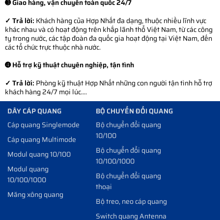
➌ Giao hàng, vận chuyển toàn quốc 24/7
✓ Trả lời:
Khách hàng của Hợp Nhất đa dạng, thuộc nhiều lĩnh vực
khác nhau và có hoạt động trên khắp lãnh thổ Việt Nam, từ các công
ty trong nước, các tập đoàn đa quốc gia hoạt động tại Việt Nam, đến
các tổ chức trực thuộc nhà nước.
➍ Hỗ trợ kỹ thuật chuyên nghiệp, tận tình
✓ Trả lời:
Phòng kỹ thuật Hợp Nhất những con người tận tình hỗ trợ
khách hàng 24/7 mọi lúc....
DÂY CÁP QUANG
BỘ CHUYỂN ĐỔI QUANG
Cáp quang Singlemode
Bộ chuyển đổi quang
10/100
Cáp quang Multimode
Bộ chuyển đổi quang
Modul quang 10/100
10/100/1000
Modul quang
Bộ chuyển đổi quang
10/100/1000
thoại
Măng xông quang
Bộ treo, neo cáp quang
Switch quang Antenna