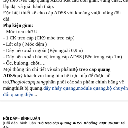
Bộ treo Néo cáp quang ADSS Kết cấu đơn giản, vững chắc, dễ
lắp đặt và giá thành thấp.
Đặc biệt thiết kế cho cáp ADSS với khoảng vượt tương đối
dài.
Phụ kiện gồm:
- Móc treo chữ U
- 1 CK treo cáp (CK9 móc treo cáp)
- Lót cáp ( Móc đệm )
- Dây néo xoắn ngoài (Bện ngoài 0,9m)
- Dây bện xoắn bảo vệ trong cáp ADSS (Bện trong cáp 1m)
- Ốc, bulong, chốt….
Mọi thông tin chi tiết về sản phẩm
Bộ treo cáp quang
ADSS
quý khách vui lòng liên hệ trực tiếp để được hỗ
trợ,
Thegioicapquang
phân phối các sản phẩm chính hãng về
mảngthiết bị quang,
dây nhảy quang
,
module quang
,
bộ chuyển
đổi quang điện
...
HỎI ĐÁP - BÌNH LUẬN
(Hỏi đáp, bình luận "
Bộ treo cáp quang ADSS Khoảng vượt 300m
" tại
đây)