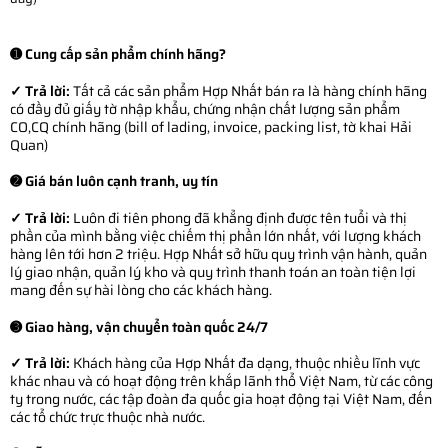
➊ Cung cấp sản phẩm chính hãng?
✓ Trả lời:
Tất cả các sản phẩm Hợp Nhất bán ra là hàng chính hãng
có đầy đủ giấy tờ nhập khẩu, chứng nhận chất lượng sản phẩm
CO,CQ chính hãng (bill of lading, invoice, packing list, tờ khai Hải
Quan)
➋ Giá bán luôn cạnh tranh, uy tín
✓ Trả lời:
Luôn đi tiên phong đã khẳng định được tên tuổi và thị
phần của mình bằng việc chiếm thị phần lớn nhất, với lượng khách
hàng lên tới hơn 2 triệu. Hợp Nhất sở hữu quy trình vận hành, quản
lý giao nhận, quản lý kho và quy trình thanh toán an toàn tiện lợi
mang đến sự hài lòng cho các khách hàng.
➌ Giao hàng, vận chuyển toàn quốc 24/7
✓ Trả lời:
Khách hàng của Hợp Nhất đa dạng, thuộc nhiều lĩnh vực
khác nhau và có hoạt động trên khắp lãnh thổ Việt Nam, từ các công
ty trong nước, các tập đoàn đa quốc gia hoạt động tại Việt Nam, đến
các tổ chức trực thuộc nhà nước.