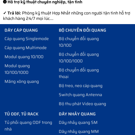
➍ Hỗ trợ kỹ thuật chuyên nghiệp, tận tình
✓ Trả lời:
Phòng kỹ thuật Hợp Nhất những con người tận tình hỗ trợ
khách hàng 24/7 mọi lúc....
DÂY CÁP QUANG
BỘ CHUYỂN ĐỔI QUANG
Cáp quang Singlemode
Bộ chuyển đổi quang
10/100
Cáp quang Multimode
Bộ chuyển đổi quang
Modul quang 10/100
10/100/1000
Modul quang
Bộ chuyển đổi quang
10/100/1000
thoại
Măng xông quang
Bộ treo, neo cáp quang
Switch quang Antenna
Bộ thu phát Video quang
TỦ ODF, TỦ RACK
DÂY NHẢY QUANG
Tủ phối quang ODF trong
Dây nhảy quang SM
nhà
Dây nhảy quang MM