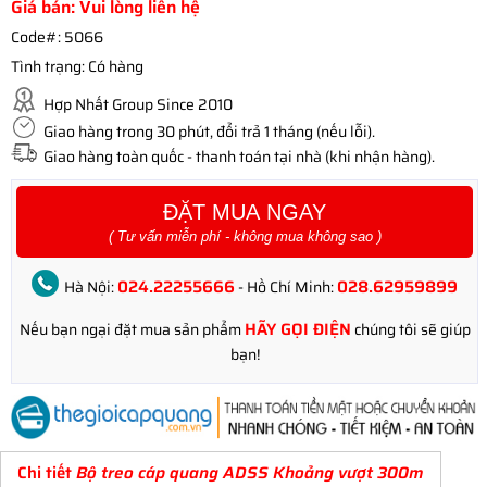
Giá bán: Vui lòng liên hệ
Code#:
5066
Tình trạng:
Có hàng
Hợp Nhất Group Since 2010
Giao hàng trong 30 phút, đổi trả 1 tháng (nếu lỗi).
Giao hàng toàn quốc - thanh toán tại nhà (khi nhận hàng).
ĐẶT MUA NGAY
( Tư vấn miễn phí - không mua không sao )
024.22255666
028.62959899
Hà Nội:
- Hồ Chí Minh:
HÃY GỌI ĐIỆN
Nếu bạn ngại đặt mua sản phẩm
chúng tôi sẽ giúp
bạn!
Chi tiết
Bộ treo cáp quang ADSS Khoảng vượt 300m