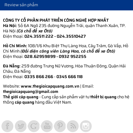
Review sản phẩm
CÔNG TY CỔ PHẦN PHÁT TRIỂN CÔNG NGHỆ HỢP NHẤT
Hà Nội:
Số 6A Ngõ 235 đường Nguyễn Trãi, quận Thanh Xuân, TP.
Hà Nội
(Có chỗ để xe Ôtô)
Điện thoại:
024.35511 222 - 024.35510427
Hồ Chí Minh:
108/1/6 Khu Biệt Thự Làng Hoa, Cây Trâm, Gò Vấp, Hồ
Chí Minh
(Đối diện công viên Làng Hoa, có chỗ để xe Ôtô)
Điện thoại:
028.62959899
- 0932 952255
Đà Nẵng:
259 đường Trưng Nữ Vương, Hòa Thuận Đông, Quận Hải
Châu, Đà Nẵng
Điện thoại:
0335 866 266
-
0345 666 118
Website:
www.thegioicapquang.com.vn
| Email:
thegioicapquang@gmail.com
Thế giới cáp quang
- Cung cấp sản phẩm vật tư
thiết bị quang
cho hệ
thống
cáp quang
hàng đầu Việt Nam.
Vợt Pickleball