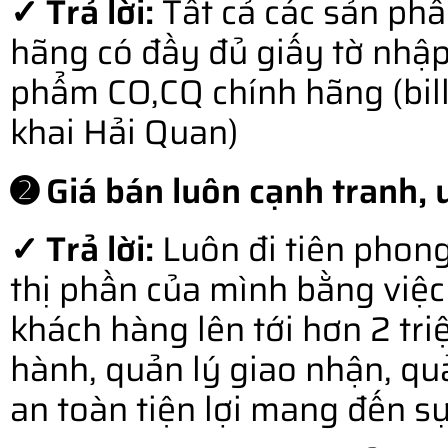
✓ Trả lời:
Tất cả các sản ph
hãng có đầy đủ giấy tờ nhậ
phẩm CO,CQ chính hãng (bill o
khai Hải Quan)
➋ Giá bán luôn cạnh tranh, u
✓ Trả lời:
Luôn đi tiên phong
thị phần của mình bằng việc 
khách hàng lên tới hơn 2 tr
hành, quản lý giao nhận, qu
an toàn tiện lợi mang đến s