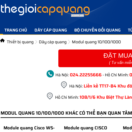
TRANG CHỦ
DÂY CÁP QUANG
BỘ CHUYỂN ĐỔI QUANG
T
TIN TỨC GIẢI PHÁP
LIÊN HỆ
Thiết bị quang
Dây cáp quang
Modul quang 10/100/1000
ĐẶT MUA
( Tư vấn miễ
024.22255666
Hà Nội:
- Hồ Chí Minh:
Liền kề TT17-B4 Khu đô
Hà Nội:
108/1/6 Khu Biệt Thự Làn
Hồ Chí Minh:
MODUL QUANG 10/100/1000 KHÁC CÓ THỂ BẠN QUAN TÂM
Module quang Cisco WS-
Module quang CISCO
Mod