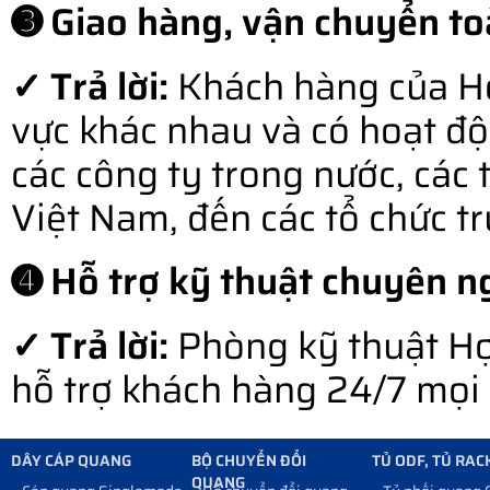
➌ Giao hàng, vận chuyển to
✓ Trả lời:
Khách hàng của Hợ
vực khác nhau và có hoạt độ
các công ty trong nước, các 
Việt Nam, đến các tổ chức t
➍ Hỗ trợ kỹ thuật chuyên ng
✓ Trả lời:
Phòng kỹ thuật Hợ
hỗ trợ khách hàng 24/7 mọi l
DÂY CÁP QUANG
BỘ CHUYỂN ĐỔI
TỦ ODF, TỦ RAC
QUANG