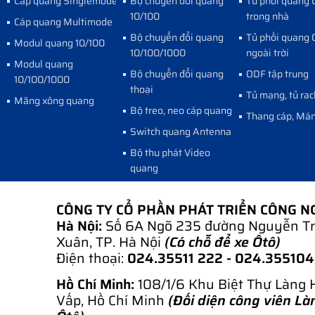
Cáp quang Singlemode
Bộ chuyển đổi quang
Tủ phối quang
10/100
trong nhà
Cáp quang Multimode
Bộ chuyển đổi quang
Tủ phối quang
Modul quang 10/100
10/100/1000
ngoài trời
Modul quang
Bộ chuyển đổi quang
ODF tập trung
10/100/1000
thoại
Tủ mạng, tủ rac
Măng xông quang
Bộ treo, neo cáp quang
Thang cáp, Mán
Switch quang Antenna
Bộ thu phát Video
quang
CÔNG TY CỔ PHẦN PHÁT TRIỂN CÔNG 
Hà Nội:
Số 6A Ngõ 235 đường Nguyễn Tr
Xuân, TP. Hà Nội
(Có chỗ để xe Ôtô)
Điện thoại:
024.35511 222 - 024.35510
Hồ Chí Minh:
108/1/6 Khu Biệt Thự Làng 
Vấp, Hồ Chí Minh
(Đối diện công viên Là