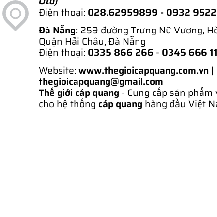
Ôtô)
Điện thoại:
028.62959899
- 0932 952
Đà Nẵng:
259 đường Trưng Nữ Vương, H
Quận Hải Châu, Đà Nẵng
Điện thoại:
0335 866 266
-
0345 666 1
Website:
www.thegioicapquang.com.vn
|
thegioicapquang@gmail.com
Thế giới cáp quang
- Cung cấp sản phẩm 
cho hệ thống
cáp quang
hàng đầu Việt N