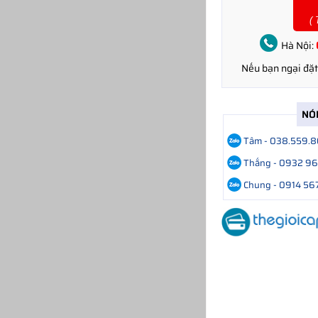
(
Hà Nội:
Nếu bạn ngại đặ
NÓ
Tâm - 038.559.
Thắng - 0932 9
Chung - 0914 56