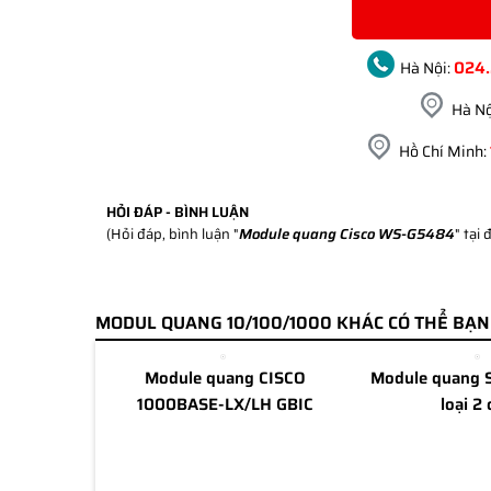
024
Hà Nội:
Hà Nộ
Hồ Chí Minh:
HỎI ĐÁP - BÌNH LUẬN
(Hỏi đáp, bình luận "
Module quang Cisco WS-G5484
" tại 
MODUL QUANG 10/100/1000 KHÁC CÓ THỂ BẠ
Module quang CISCO
Module quang 
1000BASE-LX/LH GBIC
loại 2 