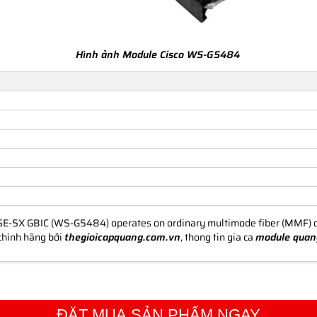
Hình ảnh Module Cisco WS-G5484
-SX GBIC (WS-G5484) operates on ordinary multimode fiber (MMF) opt
chính hãng bởi
thegioicapquang.com.vn
, thong tin gia ca
module quan
ĐẶT MUA SẢN PHẨM NGAY