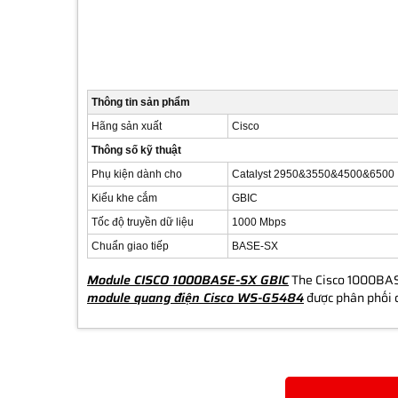
Thông tin sản phẩm
Hãng sản xuất
Cisco
Thông số kỹ thuật
Phụ kiện dành cho
Catalyst 2950&3550&4500&6500
Kiểu khe cắm
GBIC
Tốc độ truyền dữ liệu
1000 Mbps
Chuẩn giao tiếp
BASE-SX
Module CISCO 1000BASE-SX GBIC
The Cisco 1000BASE
module quang điện Cisco WS-G5484
được phân phối 