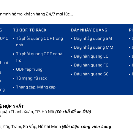
tình hỗ trợ khách hàng 24/7 mọi lúc....
G
TỦ ODF, TỦ RACK
DÂY NHẢY QUANG
P
10/100
Tủ phối quang ODF trong
Dây nhảy quang SM
nhà
Dây nhảy quang MM
Tủ phối quang ODF ngoài
Dây hàn quang LC
trời
thoại
Dây hàn quang FC
ODF tập trung
g
Dây hàn quang SC
Tủ mạng, tủ rack
a
Thang cáp, Máng cáp
ang
HỆ HỢP NHẤT
quận Thanh Xuân, TP. Hà Nội
(Có chỗ để xe Ôtô)
7
, Cây Trâm, Gò Vấp, Hồ Chí Minh
(Đối diện công viên Làng