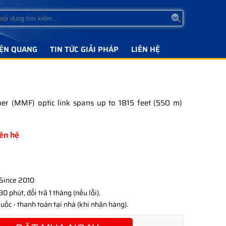
IỆN QUANG
TIN TỨC GIẢI PHÁP
LIÊN HỆ
 (MMF) optic link spans up to 1815 feet (550 m)
iên hệ
Since 2010
0 phút, đổi trả 1 tháng (nếu lỗi).
uốc - thanh toán tại nhà (khi nhận hàng).