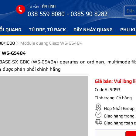
ỔI QUANG
TỦ ODF, TỦ RACK
DÂY NHẢY QUANG
PHỤ K
00/1000
Module quang Cisco WS-G5484
O WS-G5484
SE-SX GBIC (WS-G5484) operates on ordinary multimode fiber
 được phân phối chính hãng
Giá bán: Vui lòng l
Code#:
5093
Tình trạng:
Có hàng
Hợp Nhất Group 
Giao hàng trong 3
Giao hàng toàn q