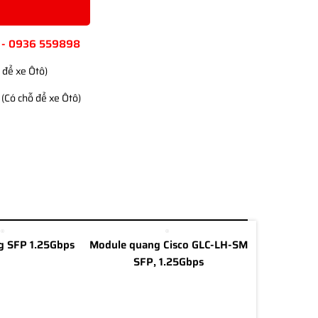
 - 0936 559898
 để xe Ôtô)
(Có chỗ để xe Ôtô)
g SFP 1.25Gbps
Module quang Cisco GLC-LH-SM
SFP, 1.25Gbps