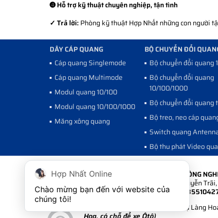
➍ Hỗ trợ kỹ thuật chuyên nghiệp, tận tình
✓ Trả lời:
Phòng kỹ thuật Hợp Nhất những con người tận 
DÂY CÁP QUANG
BỘ CHUYỂN ĐỔI QUAN
Cáp quang Singlemode
Bộ chuyển đổi quang 
Cáp quang Multimode
Bộ chuyển đổi quang
10/100/1000
Modul quang 10/100
Bộ chuyển đổi quang 
Modul quang 10/100/1000
Bộ treo, neo cáp quan
Măng xông quang
Switch quang Antenn
Bộ thu phát Video qu
CÔNG TY CỔ PHẦN PHÁT TRIỂN CÔNG NG
Hợp Nhất Online
Hà Nội:
Số 6A Ngõ 235 đường Nguyễn Trãi, 
Chào mừng bạn đến với website của 
Điện thoại:
024.35511 222 - 024.3551042
chúng tôi!
Hồ Chí Minh:
108/1/6 Khu Biệt Thự Làng Hoa
Hoa, có chỗ để xe Ôtô)