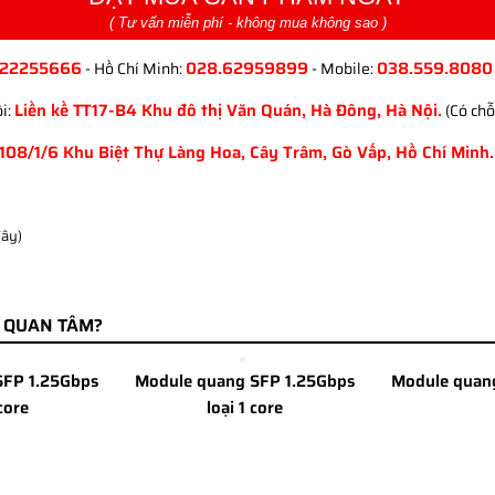
( Tư vấn miễn phí - không mua không sao )
.22255666
028.62959899
038.559.8080
- Hồ Chí Minh:
- Mobile:
Liền kề TT17-B4 Khu đô thị Văn Quán, Hà Đông, Hà Nội.
i:
(Có chỗ
108/1/6 Khu Biệt Thự Làng Hoa, Cây Trâm, Gò Vấp, Hồ Chí Minh.
đây)
N QUAN TÂM?
SFP 1.25Gbps
Module quang SFP 1.25Gbps
Module quan
core
loại 1 core