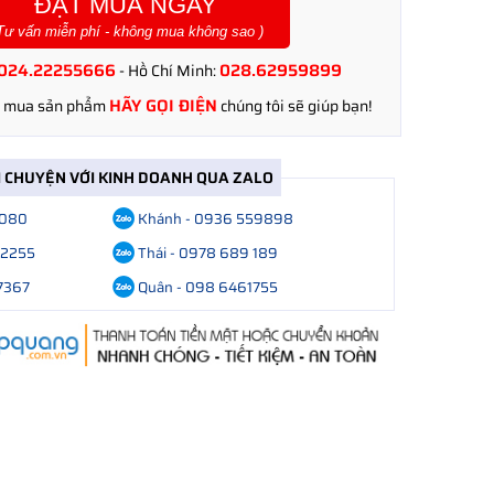
ĐẶT MUA NGAY
 Tư vấn miễn phí - không mua không sao )
024.22255666
028.62959899
- Hồ Chí Minh:
HÃY GỌI ĐIỆN
t mua sản phẩm
chúng tôi sẽ giúp bạn!
I CHUYỆN VỚI KINH DOANH QUA ZALO
8080
Khánh - 0936 559898
62255
Thái - 0978 689 189
7367
Quân - 098 6461755