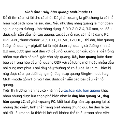
Hình ảnh:
Dây hàn quang Multimode LC
Để đi tìm câu trả lời cho câu hỏi: Dây hàn quang là gì?, chúng ta có thể
hiểu một cách nôm na sau đây. Nếu như dây nhảy quang là một đoạn
sợi quang có đường kính thông dụng là 0.9, 2.0, 2.4, 3.0 mm, hai đầu
được gắn sẵn đầu nối cáp quang, các đầu nối này có thể là dạng PC,
UPC, APC, thuộc chuẩn: SC, ST, FC, LC,MU, E2000,... thì dây hàn quang
( dây nối quang – pigtail) lại là một đoạn sợi quang có đường kính là
0.9 mm, được gắn một đầu với đầu nối quang, còn đầu còn lại để trống
nhằm mục đích hàn nối gắn vào cáp quang.
Dây hàn quang
luôn được
bảo vệ trong hộp đấy nối quang ODF với số lượng một hoặc nhiều đầu
nối cùng một phía. Loại dây này thường có chiều dài là 1.5m. Thiết bị
này được cấu tạo dưới dạng một đoạn cáp quang Single-mode hay
Multi-mode gồm 1 lõi với 1 đầu được gắn sẵn các loại đầu kết nối
quang.
Trên thị trường hiện nay có khá nhiều
các loại dây hàn quang
khác
nhau nhưng được lựa chọn phổ biến nhất là
dây hàn quang SC, dây
hàn quang LC, dây hàn quang FC
. Mỗi loại dây hàn cáp quang lại có
những đặc điểm, tính chất riêng biệt nhưng chung quy lại đều là cầu
nối dữ liệu mạng, là thiết bị kết nối không thể thiếu trong công việc