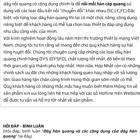
dây nối quang
có công dụng chính là để
nối mối hàn cáp quang
sủ
dụng với các loại đầu kết nối “chuyển đổi” khác nhau (SC,LC,FC).Đặc
biệt, với từng loại dây hàn quang thì lại có một chức năng, công dụng
riêng biệt để khách hàng có thể lựa chọn loại thiết bị đáp ứng đúng
nhu cầu công việc của mình.
Với kinh nghiệm hoạt động lâu năm trên thị trường thiết bị mạng Việt
Nam, chúng tôi tự tin rằng sẽ mang đến cho quý khách hàng sự hài
lòng tuyệt đối. Chúng tôi chuyên cung cấp những các loại dây hàn
quang chính hãng DYS (DYSFO), chất lượng tốt nhất, độ bền bỉ theo
thời gian,với giá thành phù hợp nhất. Hơn nữa, Hợp Nhất còn có những
chính sách ưu đãi cho những khách hàng quen hay nhập với số lượng
lớn. Giao hàng tận chân công trình trong thời gian sớm nhất có thể.
Qúy khách hàng có những thắc mắc hay muốn biết thêm thông tin về
sản phẩm xin vui lòng liên hệ trực tiếp với các số Hotline trên Websit
để được tư vấn và hỗ trợ tốt nhất về sản phẩm.
HỎI ĐÁP - BÌNH LUẬN
(Hỏi đáp, bình luận "
Dây hàn quang và các công dụng của dây hàn
quang
" tại đây)