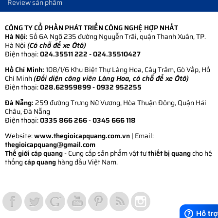
Review sản phẩm
CÔNG TY CỔ PHẦN PHÁT TRIỂN CÔNG NGHỆ HỢP NHẤT
Hà Nội:
Số 6A Ngõ 235 đường Nguyễn Trãi, quận Thanh Xuân, TP.
Hà Nội
(Có chỗ để xe Ôtô)
Điện thoại:
024.35511 222 - 024.35510427
Hồ Chí Minh:
108/1/6 Khu Biệt Thự Làng Hoa, Cây Trâm, Gò Vấp, Hồ
Chí Minh
(Đối diện công viên Làng Hoa, có chỗ để xe Ôtô)
Điện thoại:
028.62959899
- 0932 952255
Đà Nẵng:
259 đường Trưng Nữ Vương, Hòa Thuận Đông, Quận Hải
Châu, Đà Nẵng
Điện thoại:
0335 866 266
-
0345 666 118
Website:
www.thegioicapquang.com.vn
| Email:
thegioicapquang@gmail.com
Thế giới cáp quang
- Cung cấp sản phẩm vật tư
thiết bị quang
cho hệ
thống
cáp quang
hàng đầu Việt Nam.
Vợt Pickleball