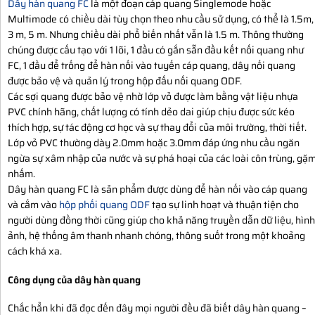
Dây hàn quang FC
là một đoạn cáp quang Singlemode hoặc
Multimode có chiều dài tùy chọn theo nhu cầu sử dụng, có thể là 1.5m,
3 m, 5 m. Nhưng chiều dài phổ biến nhất vẫn là 1.5 m. Thông thường
chúng được cấu tạo với 1 lõi, 1 đầu có gắn sẵn đầu kết nối quang như
FC, 1 đầu để trống để hàn nối vào tuyến cáp quang, dây nối quang
được bảo vệ và quản lý trong hộp đấu nối quang ODF.
Các sợi quang được bảo vệ nhờ lớp vỏ được làm bằng vật liệu nhựa
PVC chính hãng, chất lượng có tính dẻo dai giúp chịu được sức kéo
thích hợp, sự tác động cơ học và sự thay đổi của môi trường, thời tiết.
Lớp vỏ PVC thường dày 2.0mm hoặc 3.0mm đáp ứng nhu cầu ngăn
ngừa sự xâm nhập của nước và sự phá hoại của các loài côn trùng, gặ
nhấm.
Dây hàn quang FC là sản phẩm được dùng để hàn nối vào cáp quang
và cắm vào
hộp phối quang ODF
tạo sự linh hoạt và thuận tiện cho
người dùng đồng thời cũng giúp cho khả năng truyền dẫn dữ liệu, hình
ảnh, hệ thống âm thanh nhanh chóng, thông suốt trong một khoảng
cách khá xa.
Công dụng của dây hàn quang
Chắc hẳn khi đã đọc đến đây mọi người đều đã biết dây hàn quang –