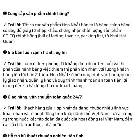
➊ Cung cấp sản phẩm chính hãng?
✓ Trả lời:
Tất cả các sản phẩm Hợp Nhất bán ra là hàng chính hãng
có đầy đủ giấy tờ nhập khẩu, chứng nhận chất lượng sản phẩm
CO,CQ chính hãng (bill of lading, invoice, packing list, tờ khai Hải
Quan)
➋ Giá bán luôn cạnh tranh, uy tín
✓ Trả lời:
Luôn đi tiên phong đã khẳng định được tên tuổi và thị
phần của mình bằng việc chiếm thị phần lớn nhất, với lượng khách
hàng lên tới hơn 2 triệu. Hợp Nhất sở hữu quy trình vận hành, quản
lý giao nhận, quản lý kho và quy trình thanh toán an toàn tiện lợi
mang đến sự hài lòng cho các khách hàng.
➌ Giao hàng, vận chuyển toàn quốc 24/7
✓ Trả lời:
Khách hàng của Hợp Nhất đa dạng, thuộc nhiều lĩnh vực
khác nhau và có hoạt động trên khắp lãnh thổ Việt Nam, từ các công
ty trong nước, các tập đoàn đa quốc gia hoạt động tại Việt Nam, đến
các tổ chức trực thuộc nhà nước.
➍ Hỗ trợ kỹ thuật chuyên nghiệp, tận tình