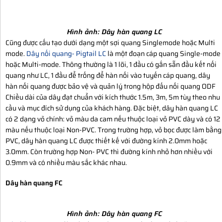
Hình ảnh:
Dây hàn quang LC
Cũng được cấu tạo dưới dạng một sợi quang Singlemode hoặc Multi
mode.
Dây nối quang- Pigtail LC
là một đoạn cáp quang Single-mode
hoặc Multi-mode. Thông thường là 1 lõi, 1 đầu có gắn sẵn đầu kết nối
quang như LC, 1 đầu để trống để hàn nối vào tuyến cáp quang, dây
hàn nối quang được bảo vệ và quản lý trong hộp đấu nối quang ODF
Chiều dài của dây đạt chuẩn với kích thước 1.5m, 3m, 5m tùy theo nhu
cầu và mục đích sử dụng của khách hàng. Đặc biệt, dây hàn quang LC
có 2 dạng vỏ chính: vỏ màu da cam nếu thuộc loại vỏ PVC dày và có 12
màu nếu thuộc loại Non-PVC. Trong trường hợp, vỏ bọc được làm bằng
PVC, dây hàn quang LC được thiết kế với đường kính 2.0mm hoặc
3.0mm. Còn trường hợp Non- PVC thì đường kính nhỏ hơn nhiều với
0.9mm và có nhiều màu sắc khác nhau.
Dây hàn quang FC
Hình ảnh:
Dây hàn quang FC