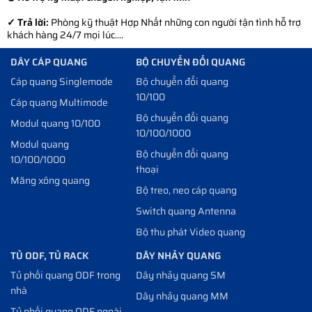
✓ Trả lời:
Phòng kỹ thuật Hợp Nhất những con người tận tình hỗ trợ
khách hàng 24/7 mọi lúc....
DÂY CÁP QUANG
BỘ CHUYỂN ĐỔI QUANG
Cáp quang Singlemode
Bộ chuyển đổi quang
10/100
Cáp quang Multimode
Bộ chuyển đổi quang
Modul quang 10/100
10/100/1000
Modul quang
Bộ chuyển đổi quang
10/100/1000
thoại
Măng xông quang
Bộ treo, neo cáp quang
Switch quang Antenna
Bộ thu phát Video quang
TỦ ODF, TỦ RACK
DÂY NHẢY QUANG
Tủ phối quang ODF trong
Dây nhảy quang SM
nhà
Dây nhảy quang MM
Tủ phối quang ODF ngoài