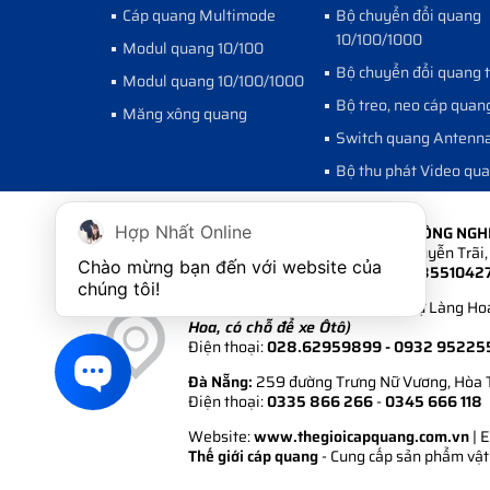
Cáp quang Multimode
Bộ chuyển đổi quang
10/100/1000
Modul quang 10/100
Bộ chuyển đổi quang 
Modul quang 10/100/1000
Bộ treo, neo cáp quan
Măng xông quang
Switch quang Antenn
Bộ thu phát Video qu
CÔNG TY CỔ PHẦN PHÁT TRIỂN CÔNG NG
Hợp Nhất Online
Hà Nội:
Số 6A Ngõ 235 đường Nguyễn Trãi, 
Chào mừng bạn đến với website của 
Điện thoại:
024.35511 222 - 024.3551042
chúng tôi!
Hồ Chí Minh:
108/1/6 Khu Biệt Thự Làng Hoa
Hoa, có chỗ để xe Ôtô)
Điện thoại:
028.62959899
- 0932 95225
Đà Nẵng:
259 đường Trưng Nữ Vương, Hòa 
Điện thoại:
0335 866 266
-
0345 666 118
Website:
www.thegioicapquang.com.vn
| 
Thế giới cáp quang
- Cung cấp sản phẩm vật