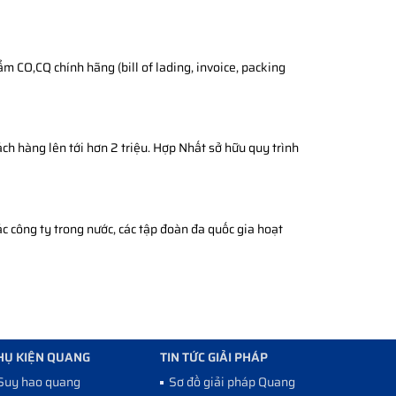
 CO,CQ chính hãng (bill of lading, invoice, packing
ch hàng lên tới hơn 2 triệu. Hợp Nhất sở hữu quy trình
c công ty trong nước, các tập đoàn đa quốc gia hoạt
HỤ KIỆN QUANG
TIN TỨC GIẢI PHÁP
Suy hao quang
Sơ đồ giải pháp Quang