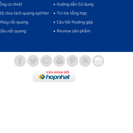
Ống co nhiệt
Hướng dẫn Sử dụng
Bộ chia tách quang splitter
Tin tức tổng hợp
Khay nối quang
Câu hỏi thường gặp
Đầu nối quang
Review sản phẩm
Vợt Pickleball