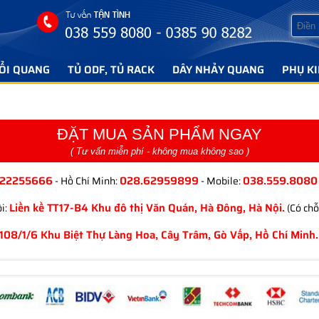
ỔI QUANG
TỦ ODF, TỦ RACK
DÂY NHẢY QUANG
PHỤ K
ĐẶT MUA SẢN PHẨM NGAY
( Tư vấn miễn phí - không mua không sao )
.22255666
028.62959899
038.559.8080
- Hồ Chí Minh:
- Mobile:
Liền kề TT17-B4 Khu đô thị Văn Quán, Hà Đông, Hà Nội.
i:
(Có chỗ
108/1/6 Khu Biệt Thự Làng Hoa, Cây Trâm, Gò Vấp, Hồ Chí Minh.