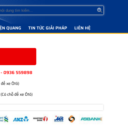
IỆN QUANG
TIN TỨC GIẢI PHÁP
LIÊN HỆ
 - 0936 559898
 để xe Ôtô)
(Có chỗ để xe Ôtô)