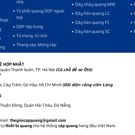
nhà
Dây nhảy quang MM
Tủ phối quang ODF ngoài
Dây hàn quang LC
trời
thoại
Dây hàn quang FC
ODF tập trung
g
Dây hàn quang SC
Tủ mạng, tủ rack
a
Thang cáp, Máng cáp
ang
HỆ HỢP NHẤT
quận Thanh Xuân, TP. Hà Nội
(Có chỗ để xe Ôtô)
7
, Cây Trâm, Gò Vấp, Hồ Chí Minh
(Đối diện công viên Làng
5
Thuận Đông, Quận Hải Châu, Đà Nẵng
Email:
thegioicapquang@gmail.com
 tư
thiết bị quang
cho hệ thống
cáp quang
hàng đầu Việt Nam.