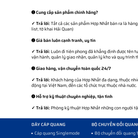
➊ Cung cấp sản phẩm chính hãng?
✓ Trả lời:
Tất cả các sản phẩm Hợp Nhất bán ra là hàng 
list, tờ khai Hải Quan)
➋ Giá bán luôn cạnh tranh, uy tín
✓ Trả lời:
Luôn đi tiên phong đã khẳng định được tên tuổ
vận hành, quản lý giao nhận, quản lý kho và quy trình 
➌ Giao hàng, vận chuyển toàn quốc 24/7
✓ Trả lời:
Khách hàng của Hợp Nhất đa dạng, thuộc nhiều
động tại Việt Nam, đến các tổ chức trực thuộc nhà nước.
➍ Hỗ trợ kỹ thuật chuyên nghiệp, tận tình
✓ Trả lời:
Phòng kỹ thuật Hợp Nhất những con người tận 
DÂY CÁP QUANG
BỘ CHUYỂN ĐỔI QUAN
Cáp quang Singlemode
Bộ chuyển đổi quang 