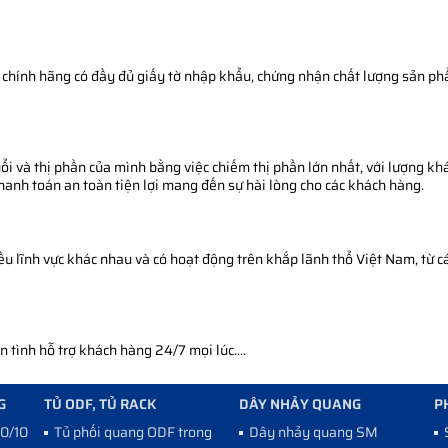
chính hãng có đầy đủ giấy tờ nhập khẩu, chứng nhận chất lượng sản phẩm
i và thị phần của mình bằng việc chiếm thị phần lớn nhất, với lượng khá
thanh toán an toàn tiện lợi mang đến sự hài lòng cho các khách hàng.
 lĩnh vực khác nhau và có hoạt động trên khắp lãnh thổ Việt Nam, từ cá
tình hỗ trợ khách hàng 24/7 mọi lúc....
G
TỦ ODF, TỦ RACK
DÂY NHẢY QUANG
P
10/100
Tủ phối quang ODF trong
Dây nhảy quang SM