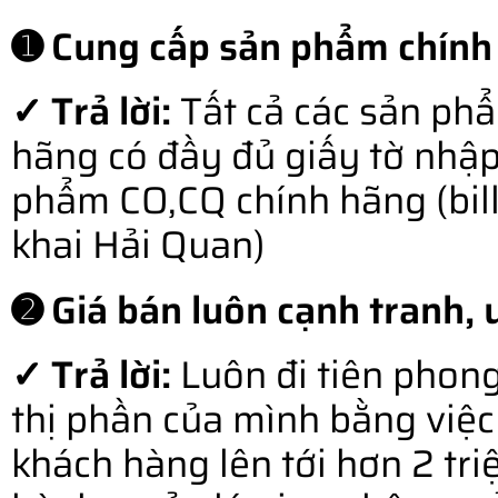
➊ Cung cấp sản phẩm chính
✓ Trả lời:
Tất cả các sản ph
hãng có đầy đủ giấy tờ nhậ
phẩm CO,CQ chính hãng (bill o
khai Hải Quan)
➋ Giá bán luôn cạnh tranh, u
✓ Trả lời:
Luôn đi tiên phong
thị phần của mình bằng việc 
khách hàng lên tới hơn 2 tr