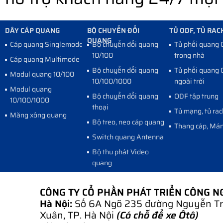
DÂY CÁP QUANG
BỘ CHUYỂN ĐỔI
TỦ ODF, TỦ RAC
QUANG
Cáp quang Singlemode
Bộ chuyển đổi quang
Tủ phối quang
10/100
trong nhà
Cáp quang Multimode
Bộ chuyển đổi quang
Tủ phối quang
Modul quang 10/100
10/100/1000
ngoài trời
Modul quang
Bộ chuyển đổi quang
ODF tập trung
10/100/1000
thoại
Tủ mạng, tủ rac
Măng xông quang
Bộ treo, neo cáp quang
Thang cáp, Mán
Switch quang Antenna
Bộ thu phát Video
quang
CÔNG TY CỔ PHẦN PHÁT TRIỂN CÔNG 
Hà Nội:
Số 6A Ngõ 235 đường Nguyễn Tr
Xuân, TP. Hà Nội
(Có chỗ để xe Ôtô)