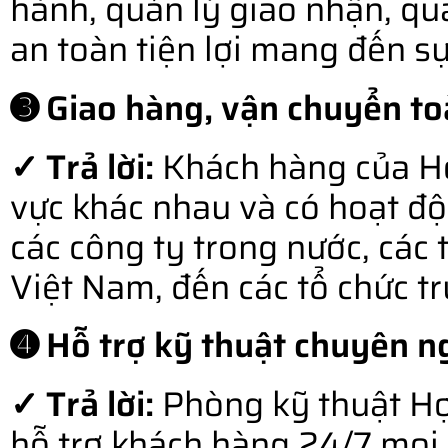
hành, quản lý giao nhận, qu
an toàn tiện lợi mang đến s
➌ Giao hàng, vận chuyển to
✓ Trả lời:
Khách hàng của Hợ
vực khác nhau và có hoạt độ
các công ty trong nước, các 
Việt Nam, đến các tổ chức t
➍ Hỗ trợ kỹ thuật chuyên ng
✓ Trả lời:
Phòng kỹ thuật Hợ
hỗ trợ khách hàng 24/7 mọi l