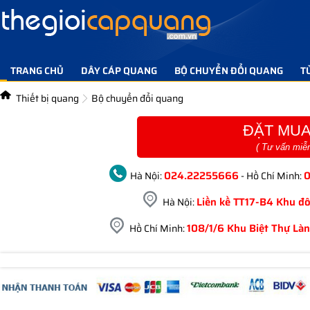
TRANG CHỦ
DÂY CÁP QUANG
BỘ CHUYỂN ĐỔI QUANG
T
TIN TỨC GIẢI PHÁP
LIÊN HỆ
Thiết bị quang
Bộ chuyển đổi quang
ĐẶT MUA
( Tư vấn miễ
024.22255666
Hà Nội:
- Hồ Chí Minh:
Liền kề TT17-B4 Khu đô
Hà Nội:
108/1/6 Khu Biệt Thự Làn
Hồ Chí Minh: