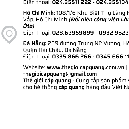
Điện thoại:
024.35511 222 - 024.35510
Hồ Chí Minh:
108/1/6 Khu Biệt Thự Làng 
Vấp, Hồ Chí Minh
(Đối diện công viên Là
Ôtô)
Điện thoại:
028.62959899
- 0932 952
Đà Nẵng:
259 đường Trưng Nữ Vương, H
Quận Hải Châu, Đà Nẵng
Điện thoại:
0335 866 266
-
0345 666 1
Website:
www.thegioicapquang.com.vn
|
thegioicapquang@gmail.com
Thế giới cáp quang
- Cung cấp sản phẩm 
cho hệ thống
cáp quang
hàng đầu Việt N