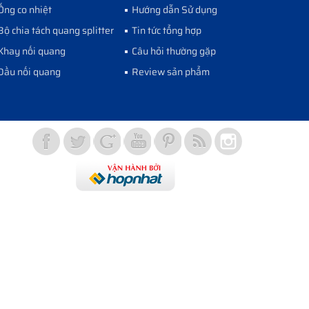
Ống co nhiệt
Hướng dẫn Sử dụng
Bộ chia tách quang splitter
Tin tức tổng hợp
Khay nối quang
Câu hỏi thường gặp
Đầu nối quang
Review sản phẩm
Vợt Pickleball