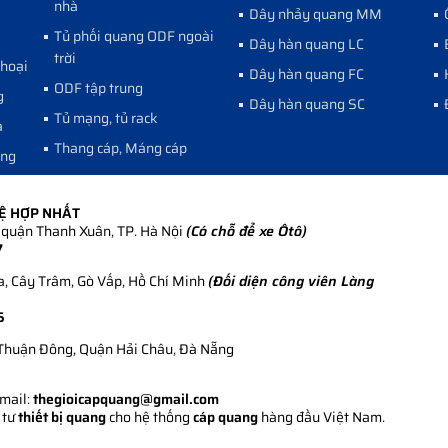
nhà
Dây nhảy quang MM
Tủ phối quang ODF ngoài
Dây hàn quang LC
trời
thoại
Dây hàn quang FC
ODF tập trung
g
Dây hàn quang SC
Tủ mạng, tủ rack
a
Thang cáp, Máng cáp
ang
HỆ HỢP NHẤT
quận Thanh Xuân, TP. Hà Nội
(Có chỗ để xe Ôtô)
7
, Cây Trâm, Gò Vấp, Hồ Chí Minh
(Đối diện công viên Làng
5
Thuận Đông, Quận Hải Châu, Đà Nẵng
Email:
thegioicapquang@gmail.com
 tư
thiết bị quang
cho hệ thống
cáp quang
hàng đầu Việt Nam.