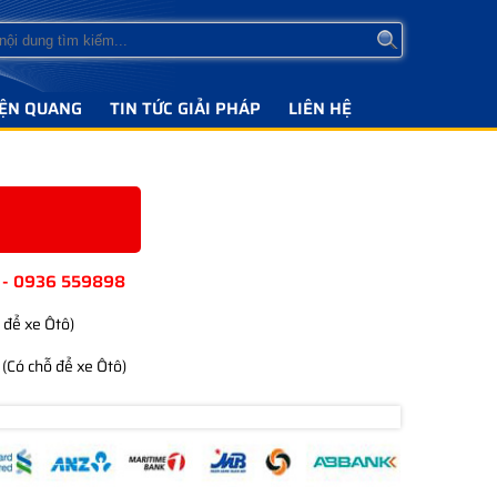
IỆN QUANG
TIN TỨC GIẢI PHÁP
LIÊN HỆ
 - 0936 559898
 để xe Ôtô)
(Có chỗ để xe Ôtô)