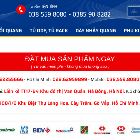
ỔI QUANG
TỦ ODF, TỦ RACK
DÂY NHẢY QUANG
PHỤ K
ĐẶT MUA SẢN PHẨM NGAY
( Tư vấn miễn phí - không mua không sao )
.22255666
028.62959899
038.559.8080
- Hồ Chí Minh:
- Mobile:
Liền kề TT17-B4 Khu đô thị Văn Quán, Hà Đông, Hà Nội.
i:
(Có chỗ
108/1/6 Khu Biệt Thự Làng Hoa, Cây Trâm, Gò Vấp, Hồ Chí Minh.