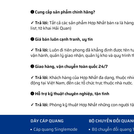
➊ Cung cấp sản phẩm chính hãng?
✓ Trả lời:
Tất cả các sản phẩm Hợp Nhất bán ra là hàng 
list, tờ khai Hải Quan)
➋ Giá bán luôn cạnh tranh, uy tín
✓ Trả lời:
Luôn đi tiên phong đã khẳng định được tên tuổ
vận hành, quản lý giao nhận, quản lý kho và quy trình 
➌ Giao hàng, vận chuyển toàn quốc 24/7
✓ Trả lời:
Khách hàng của Hợp Nhất đa dạng, thuộc nhiều
động tại Việt Nam, đến các tổ chức trực thuộc nhà nước.
➍ Hỗ trợ kỹ thuật chuyên nghiệp, tận tình
✓ Trả lời:
Phòng kỹ thuật Hợp Nhất những con người tận 
DÂY CÁP QUANG
BỘ CHUYỂN ĐỔI QUAN
Cáp quang Singlemode
Bộ chuyển đổi quang 