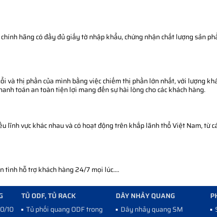
chính hãng có đầy đủ giấy tờ nhập khẩu, chứng nhận chất lượng sản phẩm
i và thị phần của mình bằng việc chiếm thị phần lớn nhất, với lượng khá
thanh toán an toàn tiện lợi mang đến sự hài lòng cho các khách hàng.
 lĩnh vực khác nhau và có hoạt động trên khắp lãnh thổ Việt Nam, từ cá
tình hỗ trợ khách hàng 24/7 mọi lúc....
G
TỦ ODF, TỦ RACK
DÂY NHẢY QUANG
P
10/100
Tủ phối quang ODF trong
Dây nhảy quang SM