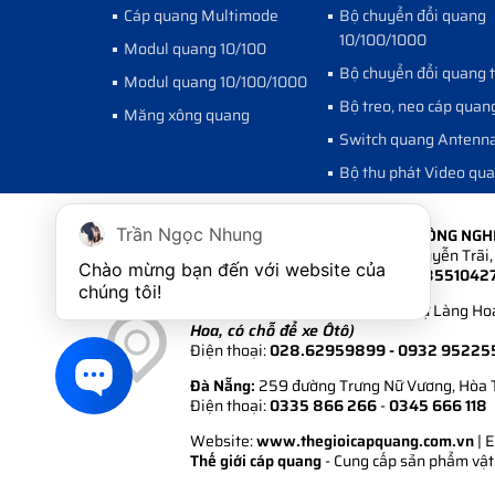
Cáp quang Multimode
Bộ chuyển đổi quang
10/100/1000
Modul quang 10/100
Bộ chuyển đổi quang 
Modul quang 10/100/1000
Bộ treo, neo cáp quan
Măng xông quang
Switch quang Antenn
Bộ thu phát Video qu
CÔNG TY CỔ PHẦN PHÁT TRIỂN CÔNG NG
Trần Ngọc Nhung
Hà Nội:
Số 6A Ngõ 235 đường Nguyễn Trãi, 
Chào mừng bạn đến với website của 
Điện thoại:
024.35511 222 - 024.3551042
chúng tôi!
Hồ Chí Minh:
108/1/6 Khu Biệt Thự Làng Hoa
Hoa, có chỗ để xe Ôtô)
Điện thoại:
028.62959899
- 0932 95225
Đà Nẵng:
259 đường Trưng Nữ Vương, Hòa 
Điện thoại:
0335 866 266
-
0345 666 118
Website:
www.thegioicapquang.com.vn
| 
Thế giới cáp quang
- Cung cấp sản phẩm vật