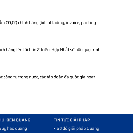
 CO,CQ chính hãng (bill of lading, invoice, packing
ch hàng lên tới hơn 2 triệu. Hợp Nhất sở hữu quy trình
c công ty trong nước, các tập đoàn đa quốc gia hoạt
HỤ KIỆN QUANG
TIN TỨC GIẢI PHÁP
Suy hao quang
Sơ đồ giải pháp Quang