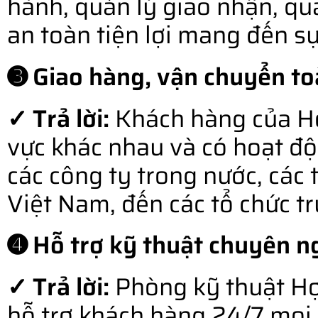
hành, quản lý giao nhận, qu
an toàn tiện lợi mang đến s
➌ Giao hàng, vận chuyển to
✓ Trả lời:
Khách hàng của Hợ
vực khác nhau và có hoạt độ
các công ty trong nước, các 
Việt Nam, đến các tổ chức t
➍ Hỗ trợ kỹ thuật chuyên ng
✓ Trả lời:
Phòng kỹ thuật Hợ
hỗ trợ khách hàng 24/7 mọi l