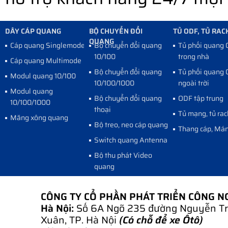
DÂY CÁP QUANG
BỘ CHUYỂN ĐỔI
TỦ ODF, TỦ RAC
QUANG
Cáp quang Singlemode
Bộ chuyển đổi quang
Tủ phối quang
10/100
trong nhà
Cáp quang Multimode
Bộ chuyển đổi quang
Tủ phối quang
Modul quang 10/100
10/100/1000
ngoài trời
Modul quang
Bộ chuyển đổi quang
ODF tập trung
10/100/1000
thoại
Tủ mạng, tủ rac
Măng xông quang
Bộ treo, neo cáp quang
Thang cáp, Mán
Switch quang Antenna
Bộ thu phát Video
quang
CÔNG TY CỔ PHẦN PHÁT TRIỂN CÔNG 
Hà Nội:
Số 6A Ngõ 235 đường Nguyễn Tr
Xuân, TP. Hà Nội
(Có chỗ để xe Ôtô)