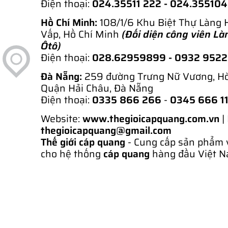
Điện thoại:
024.35511 222 - 024.35510
Hồ Chí Minh:
108/1/6 Khu Biệt Thự Làng 
Vấp, Hồ Chí Minh
(Đối diện công viên Là
Ôtô)
Điện thoại:
028.62959899
- 0932 952
Đà Nẵng:
259 đường Trưng Nữ Vương, H
Quận Hải Châu, Đà Nẵng
Điện thoại:
0335 866 266
-
0345 666 1
Website:
www.thegioicapquang.com.vn
|
thegioicapquang@gmail.com
Thế giới cáp quang
- Cung cấp sản phẩm 
cho hệ thống
cáp quang
hàng đầu Việt N