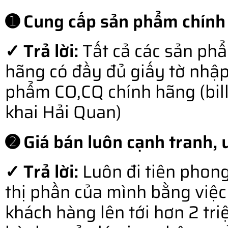
➊ Cung cấp sản phẩm chính
✓ Trả lời:
Tất cả các sản ph
hãng có đầy đủ giấy tờ nhậ
phẩm CO,CQ chính hãng (bill o
khai Hải Quan)
➋ Giá bán luôn cạnh tranh, u
✓ Trả lời:
Luôn đi tiên phong
thị phần của mình bằng việc 
khách hàng lên tới hơn 2 tr