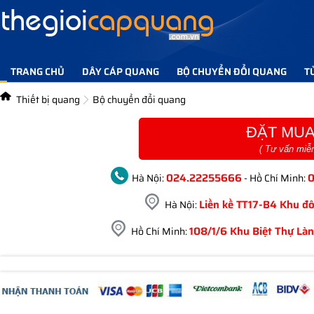
TRANG CHỦ
DÂY CÁP QUANG
BỘ CHUYỂN ĐỔI QUANG
T
TIN TỨC GIẢI PHÁP
LIÊN HỆ
Thiết bị quang
Bộ chuyển đổi quang
ĐẶT MUA
( Tư vấn miễ
024.22255666
Hà Nội:
- Hồ Chí Minh:
Liền kề TT17-B4 Khu đô
Hà Nội:
108/1/6 Khu Biệt Thự Làn
Hồ Chí Minh: