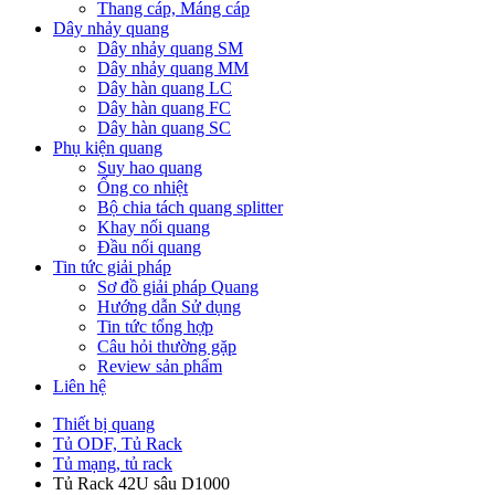
Thang cáp, Máng cáp
Dây nhảy quang
Dây nhảy quang SM
Dây nhảy quang MM
Dây hàn quang LC
Dây hàn quang FC
Dây hàn quang SC
Phụ kiện quang
Suy hao quang
Ống co nhiệt
Bộ chia tách quang splitter
Khay nối quang
Đầu nối quang
Tin tức giải pháp
Sơ đồ giải pháp Quang
Hướng dẫn Sử dụng
Tin tức tổng hợp
Câu hỏi thường gặp
Review sản phẩm
Liên hệ
Thiết bị quang
Tủ ODF, Tủ Rack
Tủ mạng, tủ rack
Tủ Rack 42U sâu D1000