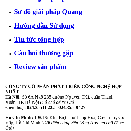
Sơ đồ giải pháp Quang
Hướng dẫn Sử dụng
Tin tức tổng hợp
Câu hỏi thường gặp
Review sản phẩm
CÔNG TY CỔ PHẦN PHÁT TRIỂN CÔNG NGHỆ HỢP
NHẤT
Hà Nội:
Số 6A Ngõ 235 đường Nguyễn Trãi, quận Thanh
Xuân, TP. Hà Nội
(Có chỗ để xe Ôtô)
Điện thoại:
024.35511 222 - 024.35510427
Hồ Chí Minh:
108/1/6 Khu Biệt Thự Làng Hoa, Cây Trâm, Gò
Vấp, Hồ Chí Minh
(Đối diện công viên Làng Hoa, có chỗ để xe
Ôtô)