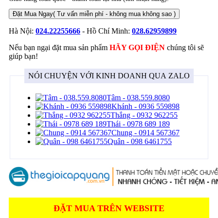
Đặt Mua Ngay
( Tư vấn miễn phí - không mua không sao )
Hà Nội:
024.22255666
- Hồ Chí Minh:
028.62959899
Nếu bạn ngại đặt mua sản phẩm
HÃY GỌI ĐIỆN
chúng tôi sẽ
giúp bạn!
NÓI CHUYỆN VỚI KINH DOANH QUA ZALO
Tâm - 038.559.8080
Khánh - 0936 559898
Thắng - 0932 962255
Thái - 0978 689 189
Chung - 0914 567367
Quân - 098 6461755
ĐẶT MUA TRÊN WEBSITE