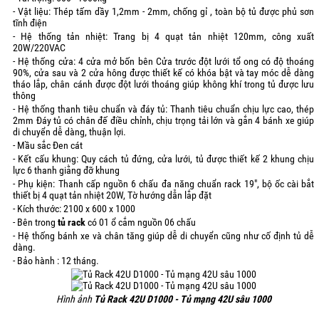
- Vật liệu: Thép tấm dầy 1,2mm - 2mm, chống gỉ , toàn bộ tủ được phủ sơn
tĩnh điện
- Hệ thống tản nhiệt: Trang bị 4 quạt tản nhiệt 120mm, công xuất
20W/220VAC
- Hệ thống cửa: 4 cửa mở bốn bên Cửa trước đột lưới tổ ong có độ thoáng
90%, cửa sau và 2 cửa hông được thiết kế có khóa bật và tay móc dễ dàng
tháo lắp, chân cánh được đột lưới thoáng giúp không khí trong tủ được lưu
thông
- Hệ thống thanh tiêu chuẩn và đáy tủ: Thanh tiêu chuẩn chịu lực cao, thép
2mm Đáy tủ có chân đế điều chỉnh, chịu trọng tải lớn và gắn 4 bánh xe giúp
di chuyển dễ dàng, thuận lợi.
- Mầu sắc Đen cát
- Kết cấu khung: Quy cách tủ đứng, cửa lưới, tủ được thiết kế 2 khung chịu
lực 6 thanh giằng đỡ khung
- Phụ kiện: Thanh cấp nguồn 6 chấu đa năng chuẩn rack 19", bộ ốc cài bắt
thiết bị 4 quạt tản nhiệt 20W, Tờ hướng dẫn lắp đặt
- Kích thước: 2100 x 600 x 1000
- Bên trong
tủ rack
có 01 ổ cắm nguồn 06 chấu
- Hệ thống bánh xe và chân tăng giúp dễ di chuyển cũng như cố định tủ dễ
dàng.
- Bảo hành : 12 tháng.
Hình ảnh
Tủ Rack 42U D1000 - Tủ mạng 42U sâu 1000