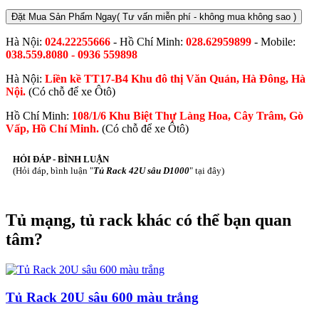
Đặt Mua Sản Phẩm Ngay
( Tư vấn miễn phí - không mua không sao )
Hà Nội:
024.22255666
- Hồ Chí Minh:
028.62959899
- Mobile:
038.559.8080 - 0936 559898
Hà Nội:
Liền kề TT17-B4 Khu đô thị Văn Quán, Hà Đông, Hà
Nội.
(Có chỗ để xe Ôtô)
Hồ Chí Minh:
108/1/6 Khu Biệt Thự Làng Hoa, Cây Trâm, Gò
Vấp, Hồ Chí Minh.
(Có chỗ để xe Ôtô)
HỎI ĐÁP - BÌNH LUẬN
(Hỏi đáp, bình luận "
Tủ Rack 42U sâu D1000
" tại đây)
Tủ mạng, tủ rack khác có thể bạn quan
tâm?
Tủ Rack 20U sâu 600 màu trắng