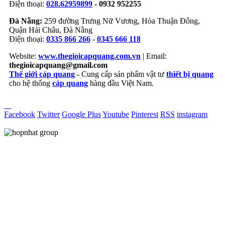
Điện thoại:
028.62959899
- 0932 952255
Đà Nẵng:
259 đường Trưng Nữ Vương, Hòa Thuận Đông,
Quận Hải Châu, Đà Nẵng
Điện thoại:
0335 866 266
-
0345 666 118
Website:
www.thegioicapquang.com.vn
| Email:
thegioicapquang@gmail.com
Thế giới cáp quang
- Cung cấp sản phẩm vật tư
thiết bị quang
cho hệ thống
cáp quang
hàng đầu Việt Nam.
Vợt Pickleball
Facebook
Twitter
Google Plus
Youtube
Pinterest
RSS
instagram