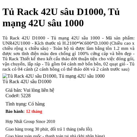
Tủ Rack 42U sâu D1000, Tủ
mạng 42U sâu 1000
Tủ Rack 42U D1000 - Tủ mạng 42U sâu 1000 - Mã sản phẩm:
UNR42U1000 - Kích thước tủ H.2100*W.600*D.1000 (Chiều cao x
chiều rộng x chiều sâu) - Toàn bộ tủ được làm bằng tôn 1.2 mm và
được sơn tĩnh điện màu đen chống gỉ 100% cứng cáp và bền đẹp -
Tủ Rack Thiết kế theo kết cấu tháo dời thuận tiện cho việc đóng gói,
vận chuyển, lắp ráp - Tủ gồm 04 cánh mở bốn bên, 02 quạt gió - Tủ
rack có 04 cánh (2 cánh hông có thể tháo dời và 2 cánh trước sau)
Tủ Rack 42U sâu D1000
Giá bán: Vui lòng liên hệ
Code#:
5228
Tình trạng:
Có hàng
Bảo hành:
12 tháng
Hợp Nhất Group Since 2010
Giao hàng trong 30 phút, đổi trả 1 tháng (nếu lỗi).
Giao hàng toàn quốc - thanh toán tại nhà (khi nhận hàng).