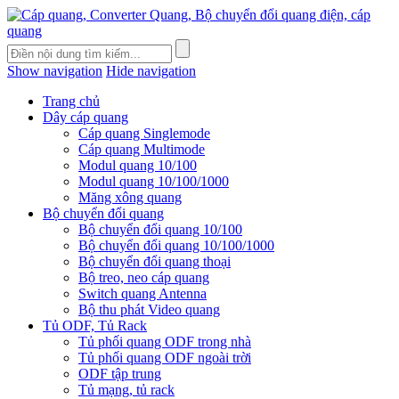
Show navigation
Hide navigation
Trang chủ
Dây cáp quang
Cáp quang Singlemode
Cáp quang Multimode
Modul quang 10/100
Modul quang 10/100/1000
Măng xông quang
Bộ chuyển đổi quang
Bộ chuyển đổi quang 10/100
Bộ chuyển đổi quang 10/100/1000
Bộ chuyển đổi quang thoại
Bộ treo, neo cáp quang
Switch quang Antenna
Bộ thu phát Video quang
Tủ ODF, Tủ Rack
Tủ phối quang ODF trong nhà
Tủ phối quang ODF ngoài trời
ODF tập trung
Tủ mạng, tủ rack