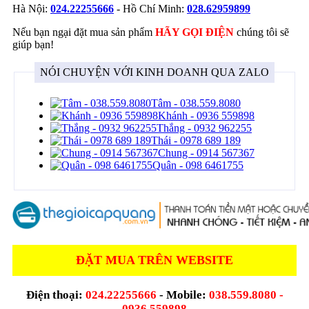
Hà Nội:
024.22255666
- Hồ Chí Minh:
028.62959899
Nếu bạn ngại đặt mua sản phẩm
HÃY GỌI ĐIỆN
chúng tôi sẽ
giúp bạn!
NÓI CHUYỆN VỚI KINH DOANH QUA ZALO
Tâm - 038.559.8080
Khánh - 0936 559898
Thắng - 0932 962255
Thái - 0978 689 189
Chung - 0914 567367
Quân - 098 6461755
ĐẶT MUA TRÊN WEBSITE
Điện thoại:
024.22255666
- Mobile:
038.559.8080 -
0936 559898