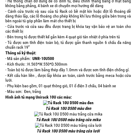
- Hệ thống chân đỡ dùng để cố đinh tủ, điều chỉnh thăng bằng ở mặt bằng
không bằng phẳng, 4 bánh xe di chuyển mọi hướng dễ dàng
- Cánh cửa trước và sau của tủ Rack có bề mặt kín hoặc đột lỗ thoáng dễ
dàng tháo lắp, các lỗ thoáng cho phép không khí lưu thông giữa bên trong và
bên ngoài tủ góp phần làm mát cho thiết bị
- Cửa trước và cửa sau đều được trang bị khóa tay vặn bảo vệ an toàn cho
các thiết bị
- Bên trong tủ được thiết kế gắn kèm 4 quạt gió tản nhiệt ở phía trên tủ
- Tủ được sơn tĩnh điện toàn bộ, tủ được gắn thanh nguồn 6 chấu đa năng
chuẩn rack 19”
Thông số kỹ thuật:
- Mã sản phẩm:
UNR-10U500
- Kích thước : H.565*W.550*D.500mm
- Toàn bộ tủ được làm bằng thép dầy 1.0mm và được sơn tĩnh điện chống gỉ.
- Kết cấu hàn liền , được lắp khóa an toàn, cánh trước bằng meca hoặc cửa
lưới.
- Phụ kiện bao gồm, 01 quạt thông gió, 01 ổ điện 3 chấu, 04 bánh xe
- Màu sơn: Đen, trắng
Hình ảnh tủ mạng Unirack 10U các màu:
Tủ Rack 10U D500 màu đen
Tủ Rack 10U D500 màu trắng cửa mika
Tủ Rack 10U D500 màu trắng cửa lưới