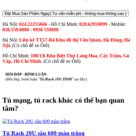
Đặt Mua Sản Phẩm Ngay
( Tư vấn miễn phí - không mua không sao )
Hà Nội:
024.22255666
- Hồ Chí Minh:
028.62959899
- Mobile:
038.559.8080 - 0936 559898
Hà Nội:
Liền kề TT17-B4 Khu đô thị Văn Quán, Hà Đông, Hà
Nội.
(Có chỗ để xe Ôtô)
Hồ Chí Minh:
108/1/6 Khu Biệt Thự Làng Hoa, Cây Trâm, Gò
Vấp, Hồ Chí Minh.
(Có chỗ để xe Ôtô)
HỎI ĐÁP - BÌNH LUẬN
(Hỏi đáp, bình luận "
Tủ Rack 10U D500
" tại đây)
Tủ mạng, tủ rack khác có thể bạn quan
tâm?
Tủ Rack 20U sâu 600 màu trắng