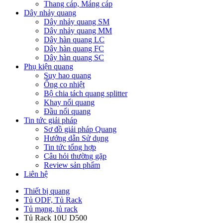
Thang cáp, Máng cáp
Dây nhảy quang
Dây nhảy quang SM
Dây nhảy quang MM
Dây hàn quang LC
Dây hàn quang FC
Dây hàn quang SC
Phụ kiện quang
Suy hao quang
Ống co nhiệt
Bộ chia tách quang splitter
Khay nối quang
Đầu nối quang
Tin tức giải pháp
Sơ đồ giải pháp Quang
Hướng dẫn Sử dụng
Tin tức tổng hợp
Câu hỏi thường gặp
Review sản phẩm
Liên hệ
Thiết bị quang
Tủ ODF, Tủ Rack
Tủ mạng, tủ rack
Tủ Rack 10U D500