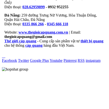
Ôtô)
Điện thoại:
028.62959899
- 0932 952255
Đà Nẵng:
259 đường Trưng Nữ Vương, Hòa Thuận Đông,
Quận Hải Châu, Đà Nẵng
Điện thoại:
0335 866 266
-
0345 666 118
Website:
www.thegioicapquang.com.vn
| Email:
thegioicapquang@gmail.com
Thế giới cáp quang
- Cung cấp sản phẩm vật tư
thiết bị quang
cho hệ thống
cáp quang
hàng đầu Việt Nam.
Vợt Pickleball
Facebook
Twitter
Google Plus
Youtube
Pinterest
RSS
instagram