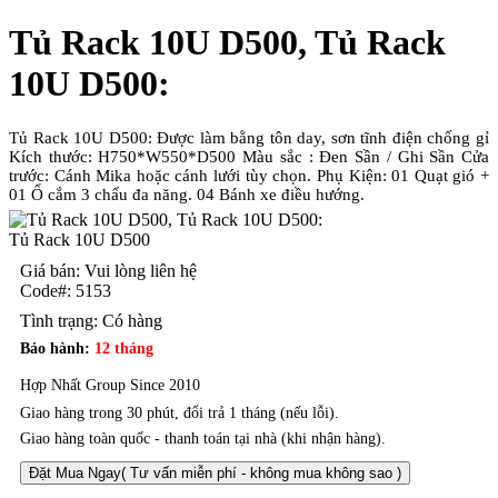
Tủ Rack 10U D500, Tủ Rack
10U D500:
Tủ Rack 10U D500: Được làm bằng tôn day, sơn tĩnh điện chống gỉ
Kích thước: H750*W550*D500 Màu sắc : Đen Sần / Ghi Sần Cửa
trước: Cánh Mika hoặc cánh lưới tùy chọn. Phụ Kiện: 01 Quạt gió +
01 Ổ cắm 3 chấu đa năng. 04 Bánh xe điều hướng.
Tủ Rack 10U D500
Giá bán: Vui lòng liên hệ
Code#:
5153
Tình trạng:
Có hàng
Bảo hành:
12 tháng
Hợp Nhất Group Since 2010
Giao hàng trong 30 phút, đổi trả 1 tháng (nếu lỗi).
Giao hàng toàn quốc - thanh toán tại nhà (khi nhận hàng).
Đặt Mua Ngay
( Tư vấn miễn phí - không mua không sao )