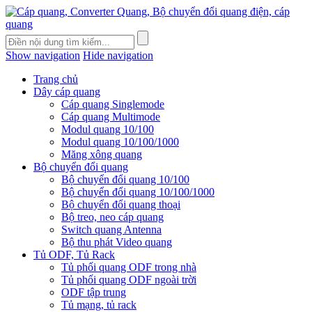
Show navigation
Hide navigation
Trang chủ
Dây cáp quang
Cáp quang Singlemode
Cáp quang Multimode
Modul quang 10/100
Modul quang 10/100/1000
Măng xông quang
Bộ chuyển đổi quang
Bộ chuyển đổi quang 10/100
Bộ chuyển đổi quang 10/100/1000
Bộ chuyển đổi quang thoại
Bộ treo, neo cáp quang
Switch quang Antenna
Bộ thu phát Video quang
Tủ ODF, Tủ Rack
Tủ phối quang ODF trong nhà
Tủ phối quang ODF ngoài trời
ODF tập trung
Tủ mạng, tủ rack