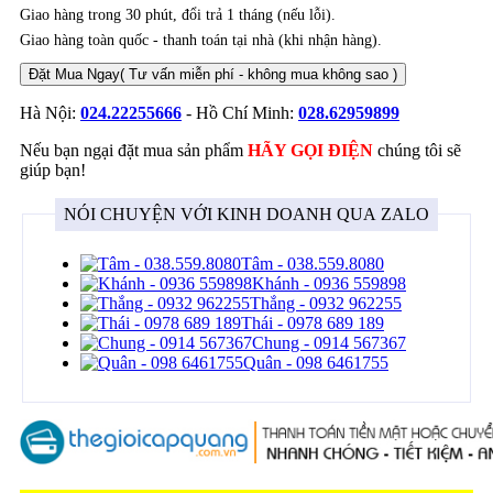
Giao hàng trong 30 phút, đổi trả 1 tháng (nếu lỗi).
Giao hàng toàn quốc - thanh toán tại nhà (khi nhận hàng).
Đặt Mua Ngay
( Tư vấn miễn phí - không mua không sao )
Hà Nội:
024.22255666
- Hồ Chí Minh:
028.62959899
Nếu bạn ngại đặt mua sản phẩm
HÃY GỌI ĐIỆN
chúng tôi sẽ
giúp bạn!
NÓI CHUYỆN VỚI KINH DOANH QUA ZALO
Tâm - 038.559.8080
Khánh - 0936 559898
Thắng - 0932 962255
Thái - 0978 689 189
Chung - 0914 567367
Quân - 098 6461755