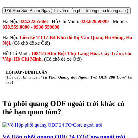
Đặt Mua Sản Phẩm Ngay
( Tư vấn miễn phí - không mua không sao )
Hà Nội:
024.22255666
- Hồ Chí Minh:
028.62959899
- Mobile:
038.559.8080 - 0936 559898
Hà Nội:
Liền kề TT17-B4 Khu đô thị Văn Quán, Hà Đông, Hà
Nội.
(Có chỗ để xe Ôtô)
Hồ Chí Minh:
108/1/6 Khu Biệt Thự Làng Hoa, Cây Trâm, Gò
Vấp, Hồ Chí Minh.
(Có chỗ để xe Ôtô)
HỎI ĐÁP - BÌNH LUẬN
(Hỏi đáp, bình luận "
Tủ Phối Quang đặt Ngoài Trời ODF 288 Core
" tại
đây)
Tủ phối quang ODF ngoài trời khác có
thể bạn quan tâm?
Vỏ Hộp phối quang ODF 24 FO/Core ngoài trời