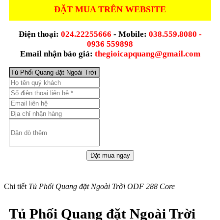
ĐẶT MUA TRÊN WEBSITE
Điện thoại:
024.22255666
- Mobile:
038.559.8080 -
0936 559898
Email nhận báo giá:
thegioicapquang@gmail.com
Chi tiết
Tủ Phối Quang đặt Ngoài Trời ODF 288 Core
Tủ Phối Quang đặt Ngoài Trời