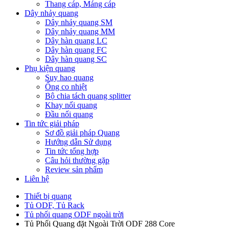
Thang cáp, Máng cáp
Dây nhảy quang
Dây nhảy quang SM
Dây nhảy quang MM
Dây hàn quang LC
Dây hàn quang FC
Dây hàn quang SC
Phụ kiện quang
Suy hao quang
Ống co nhiệt
Bộ chia tách quang splitter
Khay nối quang
Đầu nối quang
Tin tức giải pháp
Sơ đồ giải pháp Quang
Hướng dẫn Sử dụng
Tin tức tổng hợp
Câu hỏi thường gặp
Review sản phẩm
Liên hệ
Thiết bị quang
Tủ ODF, Tủ Rack
Tủ phối quang ODF ngoài trời
Tủ Phối Quang đặt Ngoài Trời ODF 288 Core