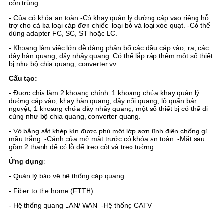
côn trùng.
- Cửa có khóa an toàn.
-Có khay quản lý đường cáp vào riêng hỗ
trợ cho cả ba loại cáp đơn chiếc, loại bó và loại xòe quạt.
-Có thể
dùng adapter FC, SC, ST hoặc LC.
- Khoang làm việc lớn dễ dàng phân bổ các đầu cáp vào, ra, các
dây hàn quang, dây nhảy quang. Có thể lắp ráp thêm một số thiết
bị như bộ chia quang, converter vv...
Cấu tạo:
- Được chia làm 2 khoang chính, 1 khoang chứa khay quản lý
đường cáp vào, khay hàn quang, dây nối quang, lô quấn bán
nguyệt, 1 khoang chứa dây nhảy quang, một số thiết bị có thể đi
cùng như bộ chia quang, converter quang.
- Vỏ bằng sắt khép kín được phủ một lớp sơn tĩnh điện chống gỉ
mầu trắng.
-Cánh cửa mở mặt trước có khóa an toàn.
-Mặt sau
gồm 2 thanh đế có lỗ để treo cột và treo tường.
Ứng dụng:
- Quản lý bảo vệ hệ thống cáp quang
- Fiber to the home (FTTH)
- Hệ thống quang LAN/ WAN
-Hệ thống CATV