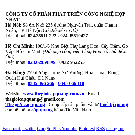
CÔNG TY CỔ PHẦN PHÁT TRIỂN CÔNG NGHỆ HỢP
NHẤT
Hà Nội:
Số 6A Ngõ 235 đường Nguyễn Trãi, quận Thanh
Xuân, TP. Hà Nội
(Có chỗ để xe Ôtô)
Điện thoại:
024.35511 222 - 024.35510427
Hồ Chí Minh:
108/1/6 Khu Biệt Thự Làng Hoa, Cây Trâm, Gò
Vấp, Hồ Chí Minh
(Đối diện công viên Làng Hoa, có chỗ để xe
Ôtô)
Điện thoại:
028.62959899
- 0932 952255
Đà Nẵng:
259 đường Trưng Nữ Vương, Hòa Thuận Đông,
Quận Hải Châu, Đà Nẵng
Điện thoại:
0335 866 266
-
0345 666 118
Website:
www.thegioicapquang.com.vn
| Email:
thegioicapquang@gmail.com
Thế giới cáp quang
- Cung cấp sản phẩm vật tư
thiết bị quang
cho hệ thống
cáp quang
hàng đầu Việt Nam.
Vợt Pickleball
Facebook
Twitter
Google Plus
Youtube
Pinterest
RSS
instagram