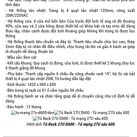
tĩnh điện
- Hệ thống tản nhiệt: Trang bị 4 quạt tản nhiệt 120mm, công xuất
20W/220VAC
- Hệ thống cửa: 4 cửa mở bốn bên Cửa trước đột lưới tổ ong có độ thoáng
90%, cửa sau và 2 cửa hông được thiết kế có khóa bật và tay móc dễ dàng
tháo lắp, chân cánh được đột lưới thoáng giúp không khí trong tủ được lưu
thông
- Hệ thống thanh tiêu chuẩn và đáy tủ: Thanh tiêu chuẩn chịu lực cao, thép
2mm Đáy tủ có chân đế điều chỉnh, chịu trọng tải lớn và gắn 4 bánh xe giúp
di chuyển dễ dàng, thuận lợi.
- Mầu sắc: Đen cát
- Kết cấu khung: Quy cách tủ đứng, cửa lưới, tủ được thiết kế 2 khung chịu lực
6 thanh giằng đỡ khung
- Phụ kiện: Thanh cấp nguồn 6 chấu đa năng chuẩn rack 19", bộ ốc cài bắt
thiết bị 4 quạt tản nhiệt 20W, Tờ hướng dẫn lắp đặt
- Kích thước: 1420 x 600 x 600
- Bên trong tủ rack có 01 ổ cắm nguồn 06 chấu.
- Hệ thống bánh xe và chân tăng giúp dễ di chuyển cũng như cố định tủ dễ
dàng.
- Bảo hành : 12 tháng.
Hình ảnh
Tủ Rack 27U D600 - Tủ mạng 27U sâu 600