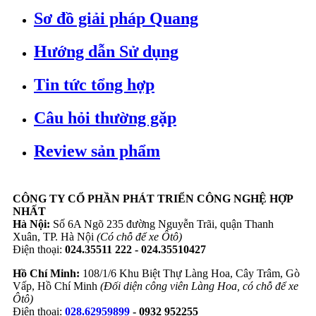
Sơ đồ giải pháp Quang
Hướng dẫn Sử dụng
Tin tức tổng hợp
Câu hỏi thường gặp
Review sản phẩm
CÔNG TY CỔ PHẦN PHÁT TRIỂN CÔNG NGHỆ HỢP
NHẤT
Hà Nội:
Số 6A Ngõ 235 đường Nguyễn Trãi, quận Thanh
Xuân, TP. Hà Nội
(Có chỗ để xe Ôtô)
Điện thoại:
024.35511 222 - 024.35510427
Hồ Chí Minh:
108/1/6 Khu Biệt Thự Làng Hoa, Cây Trâm, Gò
Vấp, Hồ Chí Minh
(Đối diện công viên Làng Hoa, có chỗ để xe
Ôtô)
Điện thoại:
028.62959899
- 0932 952255