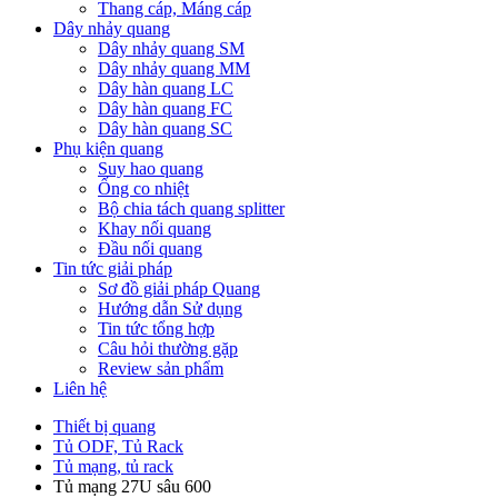
Thang cáp, Máng cáp
Dây nhảy quang
Dây nhảy quang SM
Dây nhảy quang MM
Dây hàn quang LC
Dây hàn quang FC
Dây hàn quang SC
Phụ kiện quang
Suy hao quang
Ống co nhiệt
Bộ chia tách quang splitter
Khay nối quang
Đầu nối quang
Tin tức giải pháp
Sơ đồ giải pháp Quang
Hướng dẫn Sử dụng
Tin tức tổng hợp
Câu hỏi thường gặp
Review sản phẩm
Liên hệ
Thiết bị quang
Tủ ODF, Tủ Rack
Tủ mạng, tủ rack
Tủ mạng 27U sâu 600