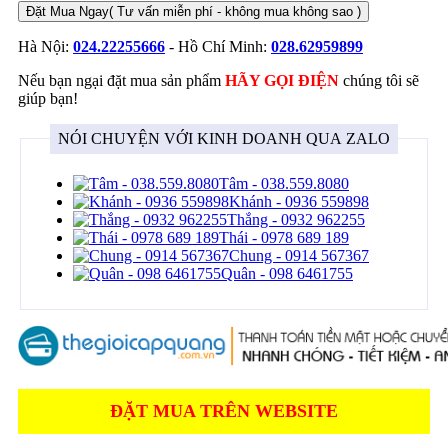
Đặt Mua Ngay
( Tư vấn miễn phí - không mua không sao )
Hà Nội:
024.22255666
- Hồ Chí Minh:
028.62959899
Nếu bạn ngại đặt mua sản phẩm
HÃY GỌI ĐIỆN
chúng tôi sẽ
giúp bạn!
NÓI CHUYỆN VỚI KINH DOANH QUA ZALO
Tâm - 038.559.8080
Khánh - 0936 559898
Thắng - 0932 962255
Thái - 0978 689 189
Chung - 0914 567367
Quân - 098 6461755
ĐẶT MUA TRÊN WEBSITE