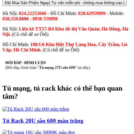
Đặt Mua Sản Phẩm Ngay
( Tư vấn miễn phí - không mua không sao )
Hà Nội:
024.22255666
- Hồ Chí Minh:
028.62959899
- Mobile:
038.559.8080 - 0936 559898
Hà Nội:
Liền kề TT17-B4 Khu đô thị Văn Quán, Hà Đông, Hà
Nội.
(Có chỗ để xe Ôtô)
Hồ Chí Minh:
108/1/6 Khu Biệt Thự Làng Hoa, Cây Trâm, Gò
Vấp, Hồ Chí Minh.
(Có chỗ để xe Ôtô)
HỎI ĐÁP - BÌNH LUẬN
(Hỏi đáp, bình luận "
Tủ mạng 27U sâu 600
" tại đây)
Tủ mạng, tủ rack khác có thể bạn quan
tâm?
Tủ Rack 20U sâu 600 màu trắng