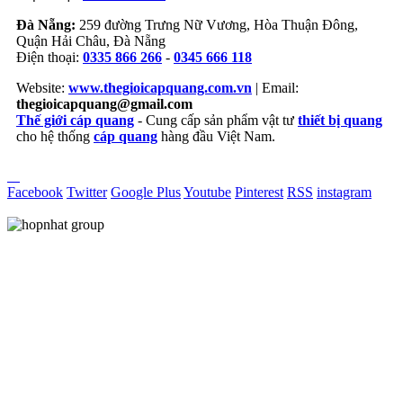
Đà Nẵng:
259 đường Trưng Nữ Vương, Hòa Thuận Đông,
Quận Hải Châu, Đà Nẵng
Điện thoại:
0335 866 266
-
0345 666 118
Website:
www.thegioicapquang.com.vn
| Email:
thegioicapquang@gmail.com
Thế giới cáp quang
- Cung cấp sản phẩm vật tư
thiết bị quang
cho hệ thống
cáp quang
hàng đầu Việt Nam.
Vợt Pickleball
Facebook
Twitter
Google Plus
Youtube
Pinterest
RSS
instagram