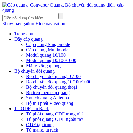
Show navigation
Hide navigation
Trang chủ
Dây cáp quang
Cáp quang Singlemode
Cáp quang Multimode
Modul quang 10/100
Modul quang 10/100/1000
Măng xông quang
Bộ chuyển đổi quang
Bộ chuyển đổi quang 10/100
Bộ chuyển đổi quang 10/100/1000
Bộ chuyển đổi quang thoại
Bộ treo, neo cáp quang
Switch quang Antenna
Bộ thu phát Video quang
Tủ ODF, Tủ Rack
Tủ phối quang ODF trong nhà
Tủ phối quang ODF ngoài trời
ODF tập trung
Tủ mạng, tủ rack