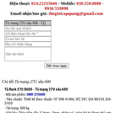
Điện thoại:
024.22255666
- Mobile:
038.559.8080 -
0936 559898
Email nhận báo giá:
thegioicapquang@gmail.com
Chi tiết
Tủ mạng 27U sâu 600
Tủ Rack 27U D600 - Tủ mạng 27U sâu 600
- Mã sản phẩm:
UNR-27U600
- Tiêu chuẩn: Thiết kế theo chuẩn 19" DIN 41494, IEC 297, EIA RS-310, EIA-
310-D
- Tải trọng: 500 kg
- Vật liệu: Thép tấm dầy 1,2mm - 2mm, chống gỉ , toàn bộ tủ được phủ sơn