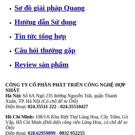
Sơ đồ giải pháp Quang
Hướng dẫn Sử dụng
Tin tức tổng hợp
Câu hỏi thường gặp
Review sản phẩm
CÔNG TY CỔ PHẦN PHÁT TRIỂN CÔNG NGHỆ HỢP
NHẤT
Hà Nội:
Số 6A Ngõ 235 đường Nguyễn Trãi, quận Thanh
Xuân, TP. Hà Nội
(Có chỗ để xe Ôtô)
Điện thoại:
024.35511 222 - 024.35510427
Hồ Chí Minh:
108/1/6 Khu Biệt Thự Làng Hoa, Cây Trâm, Gò
Vấp, Hồ Chí Minh
(Đối diện công viên Làng Hoa, có chỗ để xe
Ôtô)
Điện thoại:
028.62959899
- 0932 952255