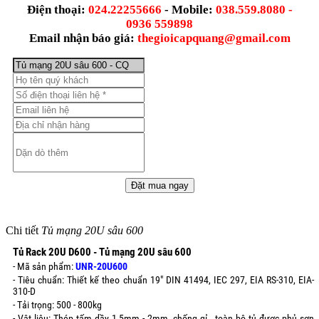
Điện thoại:
024.22255666
- Mobile:
038.559.8080 -
0936 559898
Email nhận báo giá:
thegioicapquang@gmail.com
Chi tiết
Tủ mạng 20U sâu 600
Tủ Rack 20U D600 - Tủ mạng 20U sâu 600
- Mã sản phẩm:
UNR-20U600
- Tiêu chuẩn: Thiết kế theo chuẩn 19" DIN 41494, IEC 297, EIA RS-310, EIA-
310-D
- Tải trọng: 500 - 800kg
- Vật liệu: Thép tấm dầy 1,5mm - 2mm, chống gỉ , toàn bộ tủ được phủ sơn