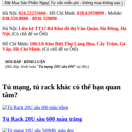
Đặt Mua Sản Phẩm Ngay
( Tư vấn miễn phí - không mua không sao )
Hà Nội:
024.22255666
- Hồ Chí Minh:
028.62959899
- Mobile:
038.559.8080 - 0936 559898
Hà Nội:
Liền kề TT17-B4 Khu đô thị Văn Quán, Hà Đông, Hà
Nội.
(Có chỗ để xe Ôtô)
Hồ Chí Minh:
108/1/6 Khu Biệt Thự Làng Hoa, Cây Trâm, Gò
Vấp, Hồ Chí Minh.
(Có chỗ để xe Ôtô)
HỎI ĐÁP - BÌNH LUẬN
(Hỏi đáp, bình luận "
Tủ mạng 20U sâu 600
" tại đây)
Tủ mạng, tủ rack khác có thể bạn quan
tâm?
Tủ Rack 20U sâu 600 màu trắng