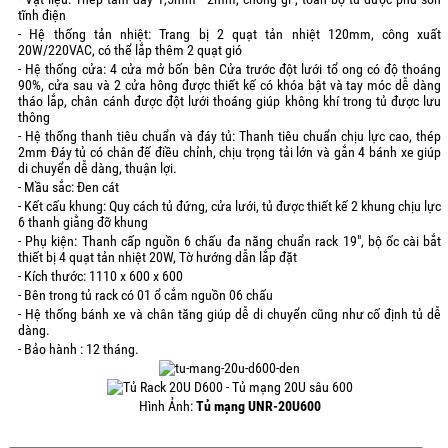
tĩnh điện
- Hệ thống tản nhiệt: Trang bị 2 quạt tản nhiệt 120mm, công xuất
20W/220VAC, có thể lắp thêm 2 quạt gió
- Hệ thống cửa: 4 cửa mở bốn bên Cửa trước đột lưới tổ ong có độ thoáng
90%, cửa sau và 2 cửa hông được thiết kế có khóa bật và tay móc dễ dàng
tháo lắp, chân cánh được đột lưới thoáng giúp không khí trong tủ được lưu
thông
- Hệ thống thanh tiêu chuẩn và đáy tủ: Thanh tiêu chuẩn chịu lực cao, thép
2mm Đáy tủ có chân đế điều chỉnh, chịu trọng tải lớn và gắn 4 bánh xe giúp
di chuyển dễ dàng, thuận lợi.
- Mầu sắc: Đen cát
- Kết cấu khung: Quy cách tủ đứng, cửa lưới, tủ được thiết kế 2 khung chịu lực
6 thanh giằng đỡ khung
- Phụ kiện: Thanh cấp nguồn 6 chấu đa năng chuẩn rack 19", bộ ốc cài bắt
thiết bị 4 quạt tản nhiệt 20W, Tờ hướng dẫn lắp đặt
- Kích thước: 1110 x 600 x 600
- Bên trong tủ rack có 01 ổ cắm nguồn 06 chấu
- Hệ thống bánh xe và chân tăng giúp dễ di chuyển cũng như cố định tủ dễ
dàng.
- Bảo hành : 12 tháng.
Hình Ảnh:
Tủ mạng UNR-20U600