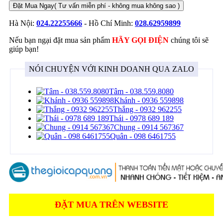
Đặt Mua Ngay
( Tư vấn miễn phí - không mua không sao )
Hà Nội:
024.22255666
- Hồ Chí Minh:
028.62959899
Nếu bạn ngại đặt mua sản phẩm
HÃY GỌI ĐIỆN
chúng tôi sẽ
giúp bạn!
NÓI CHUYỆN VỚI KINH DOANH QUA ZALO
Tâm - 038.559.8080
Khánh - 0936 559898
Thắng - 0932 962255
Thái - 0978 689 189
Chung - 0914 567367
Quân - 098 6461755
ĐẶT MUA TRÊN WEBSITE