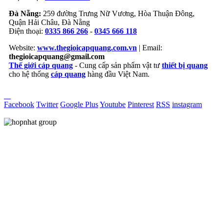
Đà Nẵng:
259 đường Trưng Nữ Vương, Hòa Thuận Đông,
Quận Hải Châu, Đà Nẵng
Điện thoại:
0335 866 266
-
0345 666 118
Website:
www.thegioicapquang.com.vn
| Email:
thegioicapquang@gmail.com
Thế giới cáp quang
- Cung cấp sản phẩm vật tư
thiết bị quang
cho hệ thống
cáp quang
hàng đầu Việt Nam.
Vợt Pickleball
Facebook
Twitter
Google Plus
Youtube
Pinterest
RSS
instagram