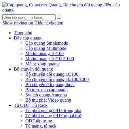
Show navigation
Hide navigation
Trang chủ
Dây cáp quang
Cáp quang Singlemode
Cáp quang Multimode
Modul quang 10/100
Modul quang 10/100/1000
Măng xông quang
Bộ chuyển đổi quang
Bộ chuyển đổi quang 10/100
Bộ chuyển đổi quang 10/100/1000
Bộ chuyển đổi quang thoại
Bộ treo, neo cáp quang
Switch quang Antenna
Bộ thu phát Video quang
Tủ ODF, Tủ Rack
Tủ phối quang ODF trong nhà
Tủ phối quang ODF ngoài trời
ODF tập trung
Tủ mạng, tủ rack