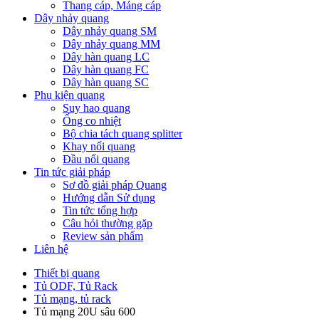
Thang cáp, Máng cáp
Dây nhảy quang
Dây nhảy quang SM
Dây nhảy quang MM
Dây hàn quang LC
Dây hàn quang FC
Dây hàn quang SC
Phụ kiện quang
Suy hao quang
Ống co nhiệt
Bộ chia tách quang splitter
Khay nối quang
Đầu nối quang
Tin tức giải pháp
Sơ đồ giải pháp Quang
Hướng dẫn Sử dụng
Tin tức tổng hợp
Câu hỏi thường gặp
Review sản phẩm
Liên hệ
Thiết bị quang
Tủ ODF, Tủ Rack
Tủ mạng, tủ rack
Tủ mạng 20U sâu 600