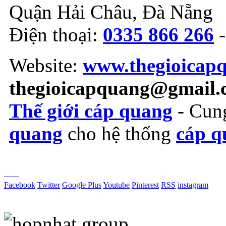
Quận Hải Châu, Đà Nẵng
Điện thoại:
0335 866 266
Website:
www.thegioicap
thegioicapquang@gmail.
Thế giới cáp quang
- Cung
quang
cho hệ thống
cáp q
Vợt Pickleball
Facebook
Twitter
Google Plus
Youtube
Pinterest
RSS
instagram