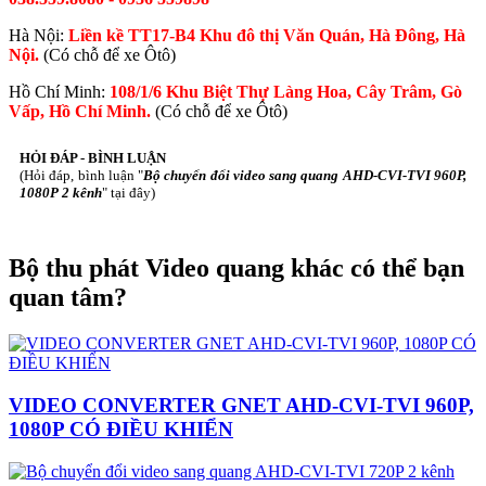
Hà Nội:
Liền kề TT17-B4 Khu đô thị Văn Quán, Hà Đông, Hà
Nội.
(Có chỗ để xe Ôtô)
Hồ Chí Minh:
108/1/6 Khu Biệt Thự Làng Hoa, Cây Trâm, Gò
Vấp, Hồ Chí Minh.
(Có chỗ để xe Ôtô)
HỎI ĐÁP - BÌNH LUẬN
(Hỏi đáp, bình luận "
Bộ chuyển đổi video sang quang AHD-CVI-TVI 960P,
1080P 2 kênh
" tại đây)
Bộ thu phát Video quang khác có thể bạn
quan tâm?
VIDEO CONVERTER GNET AHD-CVI-TVI 960P,
1080P CÓ ĐIỀU KHIỂN