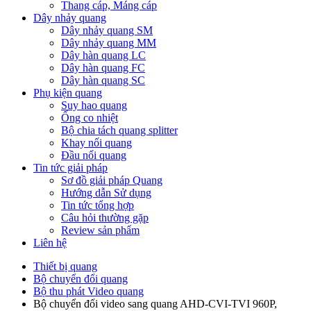
Thang cáp, Máng cáp
Dây nhảy quang
Dây nhảy quang SM
Dây nhảy quang MM
Dây hàn quang LC
Dây hàn quang FC
Dây hàn quang SC
Phụ kiện quang
Suy hao quang
Ống co nhiệt
Bộ chia tách quang splitter
Khay nối quang
Đầu nối quang
Tin tức giải pháp
Sơ đồ giải pháp Quang
Hướng dẫn Sử dụng
Tin tức tổng hợp
Câu hỏi thường gặp
Review sản phẩm
Liên hệ
Thiết bị quang
Bộ chuyển đổi quang
Bộ thu phát Video quang
Bộ chuyển đổi video sang quang AHD-CVI-TVI 960P,