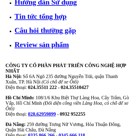
Hướng dẫn Sử dụng
Tin tức tổng hợp
Câu hỏi thường gặp
Review sản phẩm
CÔNG TY CỔ PHẦN PHÁT TRIỂN CÔNG NGHỆ HỢP
NHẤT
Hà Nội:
Số 6A Ngõ 235 đường Nguyễn Trãi, quận Thanh
Xuân, TP. Hà Nội
(Có chỗ để xe Ôtô)
Điện thoại:
024.35511 222 - 024.35510427
Hồ Chí Minh:
108/1/6 Khu Biệt Thự Làng Hoa, Cây Trâm, Gò
Vấp, Hồ Chí Minh
(Đối diện công viên Làng Hoa, có chỗ để xe
Ôtô)
Điện thoại:
028.62959899
- 0932 952255
Đà Nẵng:
259 đường Trưng Nữ Vương, Hòa Thuận Đông,
Quận Hải Châu, Đà Nẵng
Điện thoại:
0335 866 266
-
0345 666 118