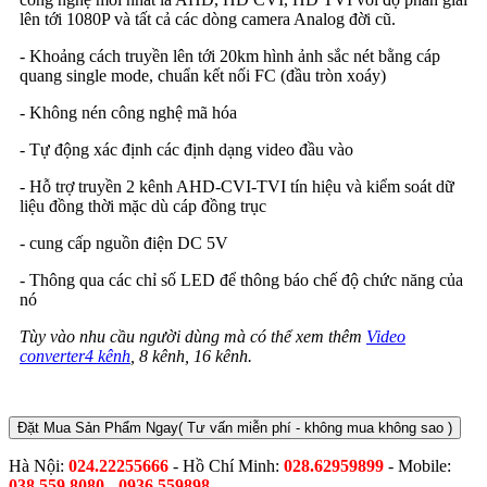
lên tới 1080P và tất cả các dòng camera Analog đời cũ.
- Khoảng cách truyền lên tới 20km hình ảnh sắc nét bằng cáp
quang single mode, chuẩn kết nối FC (đầu tròn xoáy)
- Không nén công nghệ mã hóa
- Tự động xác định các định dạng video đầu vào
- Hỗ trợ truyền 2 kênh AHD-CVI-TVI tín hiệu và kiểm soát dữ
liệu đồng thời mặc dù cáp đồng trục
- cung cấp nguồn điện DC 5V
- Thông qua các chỉ số LED để thông báo chế độ chức năng của
nó
Tùy vào nhu cầu người dùng mà có thể xem thêm
Video
converter4 kênh
, 8 kênh, 16 kênh.
Đặt Mua Sản Phẩm Ngay
( Tư vấn miễn phí - không mua không sao )
Hà Nội:
024.22255666
- Hồ Chí Minh:
028.62959899
- Mobile:
038.559.8080 - 0936 559898