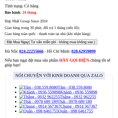
Tình trạng:
Có hàng
Bảo hành:
24 tháng
Hợp Nhất Group Since 2010
Giao hàng trong 30 phút, đổi trả 1 tháng (nếu lỗi).
Giao hàng toàn quốc - thanh toán tại nhà (khi nhận hàng).
Đặt Mua Ngay
( Tư vấn miễn phí - không mua không sao )
Hà Nội:
024.22255666
- Hồ Chí Minh:
028.62959899
Nếu bạn ngại đặt mua sản phẩm
HÃY GỌI ĐIỆN
chúng tôi sẽ
giúp bạn!
NÓI CHUYỆN VỚI KINH DOANH QUA ZALO
Tâm - 038.559.8080
Khánh - 0936 559898
Thắng - 0932 962255
Thái - 0978 689 189
Chung - 0914 567367
Quân - 098 6461755