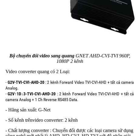
Bộ chuyển đổi video sang quang
GNET AHD-CVI-TVI 960P,
1080P 2 kênh
Video converter quang có 2 Loại:
-
G2V-TVI-CVI-AHD-20
: 2 kênh Forward Video TVI-CVI-AHD + tất cả camera
Analog.
-
G2V↑1D↓3-TVI-CVI-AHD-20
: 2 kênh Forward Video TVI-CVI-AHD + tất cả
camera Analog + 1 Ch Reverse RS485 Data.
- Hãng sản xuất: G-Net
- Số kênh trênvideo converter: 2 kênh
- Chất lượng converter : Chuyển đổi được các loại camera sử dụng
công nghệ mới nhất là AHD, HD CVI, HD TVI với độ phân giải