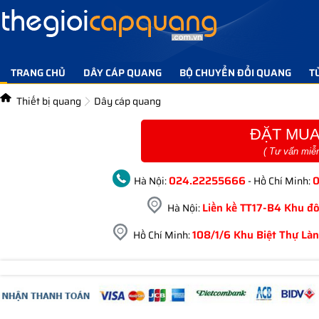
TRANG CHỦ
DÂY CÁP QUANG
BỘ CHUYỂN ĐỔI QUANG
T
TIN TỨC GIẢI PHÁP
LIÊN HỆ
Thiết bị quang
Dây cáp quang
ĐẶT MUA
( Tư vấn miễ
024.22255666
Hà Nội:
- Hồ Chí Minh:
Liền kề TT17-B4 Khu đô
Hà Nội:
108/1/6 Khu Biệt Thự Làn
Hồ Chí Minh: