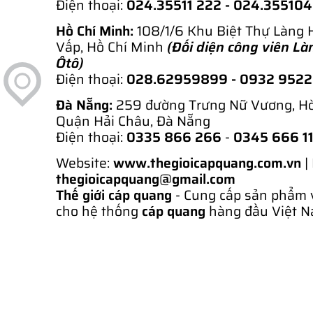
Điện thoại:
024.35511 222 - 024.35510
Hồ Chí Minh:
108/1/6 Khu Biệt Thự Làng 
Vấp, Hồ Chí Minh
(Đối diện công viên Là
Ôtô)
Điện thoại:
028.62959899
- 0932 952
Đà Nẵng:
259 đường Trưng Nữ Vương, H
Quận Hải Châu, Đà Nẵng
Điện thoại:
0335 866 266
-
0345 666 1
Website:
www.thegioicapquang.com.vn
|
thegioicapquang@gmail.com
Thế giới cáp quang
- Cung cấp sản phẩm 
cho hệ thống
cáp quang
hàng đầu Việt N