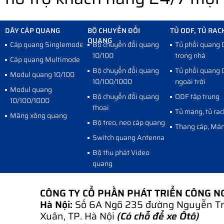
DÂY CÁP QUANG
BỘ CHUYỂN ĐỔI
TỦ ODF, TỦ RAC
QUANG
Cáp quang Singlemode
Bộ chuyển đổi quang
Tủ phối quang
10/100
trong nhà
Cáp quang Multimode
Bộ chuyển đổi quang
Tủ phối quang
Modul quang 10/100
10/100/1000
ngoài trời
Modul quang
Bộ chuyển đổi quang
ODF tập trung
10/100/1000
thoại
Tủ mạng, tủ rac
Măng xông quang
Bộ treo, neo cáp quang
Thang cáp, Mán
Switch quang Antenna
Bộ thu phát Video
quang
CÔNG TY CỔ PHẦN PHÁT TRIỂN CÔNG 
Hà Nội:
Số 6A Ngõ 235 đường Nguyễn Tr
Xuân, TP. Hà Nội
(Có chỗ để xe Ôtô)