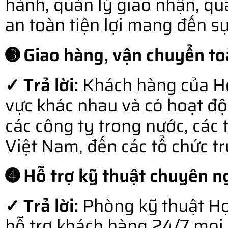
hành, quản lý giao nhận, qu
an toàn tiện lợi mang đến s
➌ Giao hàng, vận chuyển to
✓ Trả lời:
Khách hàng của Hợ
vực khác nhau và có hoạt độ
các công ty trong nước, các 
Việt Nam, đến các tổ chức t
➍ Hỗ trợ kỹ thuật chuyên ng
✓ Trả lời:
Phòng kỹ thuật Hợ
hỗ trợ khách hàng 24/7 mọi l