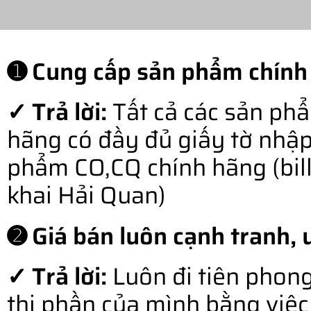
➊ Cung cấp sản phẩm chính
✓ Trả lời:
Tất cả các sản ph
hãng có đầy đủ giấy tờ nhậ
phẩm CO,CQ chính hãng (bill o
khai Hải Quan)
➋ Giá bán luôn cạnh tranh, u
✓ Trả lời:
Luôn đi tiên phong
thị phần của mình bằng việc 