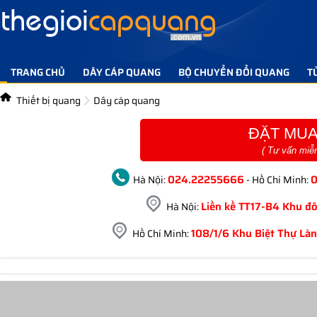
TRANG CHỦ
DÂY CÁP QUANG
BỘ CHUYỂN ĐỔI QUANG
T
TIN TỨC GIẢI PHÁP
LIÊN HỆ
Thiết bị quang
Dây cáp quang
ĐẶT MUA
( Tư vấn miễ
024.22255666
Hà Nội:
- Hồ Chí Minh:
Liền kề TT17-B4 Khu đô
Hà Nội:
108/1/6 Khu Biệt Thự Làn
Hồ Chí Minh: