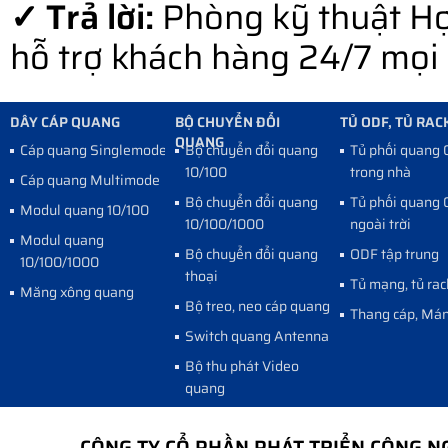
✓ Trả lời:
Phòng kỹ thuật Hợ
hỗ trợ khách hàng 24/7 mọi l
DÂY CÁP QUANG
BỘ CHUYỂN ĐỔI
TỦ ODF, TỦ RAC
QUANG
Cáp quang Singlemode
Bộ chuyển đổi quang
Tủ phối quang
10/100
trong nhà
Cáp quang Multimode
Bộ chuyển đổi quang
Tủ phối quang
Modul quang 10/100
10/100/1000
ngoài trời
Modul quang
Bộ chuyển đổi quang
ODF tập trung
10/100/1000
thoại
Tủ mạng, tủ rac
Măng xông quang
Bộ treo, neo cáp quang
Thang cáp, Mán
Switch quang Antenna
Bộ thu phát Video
quang
CÔNG TY CỔ PHẦN PHÁT TRIỂN CÔNG 