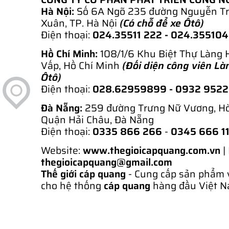
Hà Nội:
Số 6A Ngõ 235 đường Nguyễn Tr
Xuân, TP. Hà Nội
(Có chỗ để xe Ôtô)
Điện thoại:
024.35511 222 - 024.35510
Hồ Chí Minh:
108/1/6 Khu Biệt Thự Làng 
Vấp, Hồ Chí Minh
(Đối diện công viên Là
Ôtô)
Điện thoại:
028.62959899
- 0932 952
Đà Nẵng:
259 đường Trưng Nữ Vương, H
Quận Hải Châu, Đà Nẵng
Điện thoại:
0335 866 266
-
0345 666 1
Website:
www.thegioicapquang.com.vn
|
thegioicapquang@gmail.com
Thế giới cáp quang
- Cung cấp sản phẩm 
cho hệ thống
cáp quang
hàng đầu Việt N