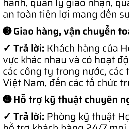
hành, quản lý giao nhận, qu
an toàn tiện lợi mang đến s
➌ Giao hàng, vận chuyển to
✓ Trả lời:
Khách hàng của Hợ
vực khác nhau và có hoạt độ
các công ty trong nước, các 
Việt Nam, đến các tổ chức t
➍ Hỗ trợ kỹ thuật chuyên ng
✓ Trả lời:
Phòng kỹ thuật Hợ
hỗ trợ khách hàng 24/7 mọi l