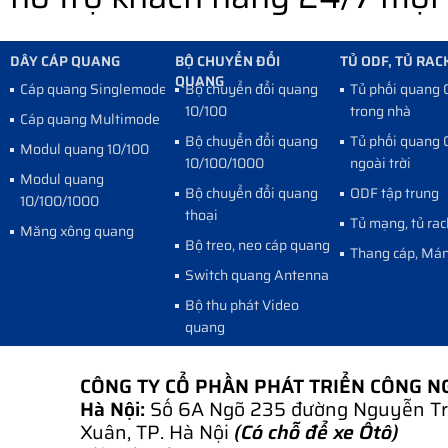
DÂY CÁP QUANG
BỘ CHUYỂN ĐỔI
TỦ ODF, TỦ RAC
QUANG
Cáp quang Singlemode
Bộ chuyển đổi quang
Tủ phối quang
10/100
trong nhà
Cáp quang Multimode
Bộ chuyển đổi quang
Tủ phối quang
Modul quang 10/100
10/100/1000
ngoài trời
Modul quang
Bộ chuyển đổi quang
ODF tập trung
10/100/1000
thoại
Tủ mạng, tủ rac
Măng xông quang
Bộ treo, neo cáp quang
Thang cáp, Mán
Switch quang Antenna
Bộ thu phát Video
quang
CÔNG TY CỔ PHẦN PHÁT TRIỂN CÔNG 
Hà Nội:
Số 6A Ngõ 235 đường Nguyễn Tr
Xuân, TP. Hà Nội
(Có chỗ để xe Ôtô)