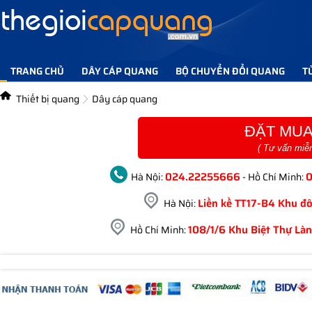
TRANG CHỦ
DÂY CÁP QUANG
BỘ CHUYỂN ĐỔI QUANG
T
TIN TỨC GIẢI PHÁP
LIÊN HỆ
Thiết bị quang
Dây cáp quang
ĐẶT MUA
( Tư vấn miễ
024.22255666
Hà Nội:
- Hồ Chí Minh:
Liền kề TT17-B4 Khu đô
Hà Nội:
108/1/6 Khu Biệt Thự Làn
Hồ Chí Minh: