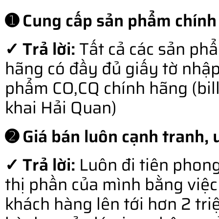
➊ Cung cấp sản phẩm chính
✓ Trả lời:
Tất cả các sản ph
hãng có đầy đủ giấy tờ nhậ
phẩm CO,CQ chính hãng (bill o
khai Hải Quan)
➋ Giá bán luôn cạnh tranh, u
✓ Trả lời:
Luôn đi tiên phong
thị phần của mình bằng việc 
khách hàng lên tới hơn 2 tr