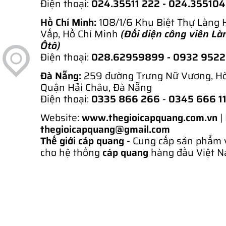
Điện thoại:
024.35511 222 - 024.35510
Hồ Chí Minh:
108/1/6 Khu Biệt Thự Làng 
Vấp, Hồ Chí Minh
(Đối diện công viên Là
Ôtô)
Điện thoại:
028.62959899
- 0932 952
Đà Nẵng:
259 đường Trưng Nữ Vương, H
Quận Hải Châu, Đà Nẵng
Điện thoại:
0335 866 266
-
0345 666 1
Website:
www.thegioicapquang.com.vn
|
thegioicapquang@gmail.com
Thế giới cáp quang
- Cung cấp sản phẩm 
cho hệ thống
cáp quang
hàng đầu Việt N