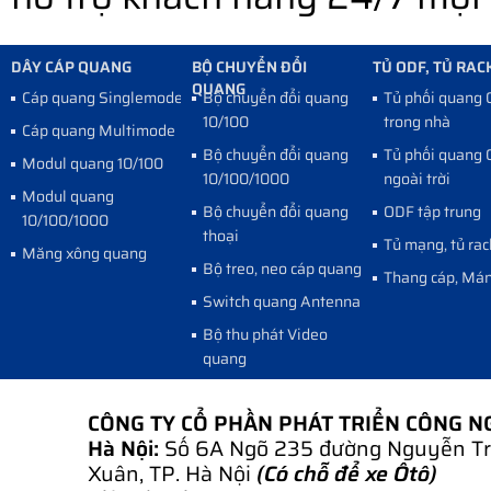
DÂY CÁP QUANG
BỘ CHUYỂN ĐỔI
TỦ ODF, TỦ RAC
QUANG
Cáp quang Singlemode
Bộ chuyển đổi quang
Tủ phối quang
10/100
trong nhà
Cáp quang Multimode
Bộ chuyển đổi quang
Tủ phối quang
Modul quang 10/100
10/100/1000
ngoài trời
Modul quang
Bộ chuyển đổi quang
ODF tập trung
10/100/1000
thoại
Tủ mạng, tủ rac
Măng xông quang
Bộ treo, neo cáp quang
Thang cáp, Mán
Switch quang Antenna
Bộ thu phát Video
quang
CÔNG TY CỔ PHẦN PHÁT TRIỂN CÔNG 
Hà Nội:
Số 6A Ngõ 235 đường Nguyễn Tr
Xuân, TP. Hà Nội
(Có chỗ để xe Ôtô)