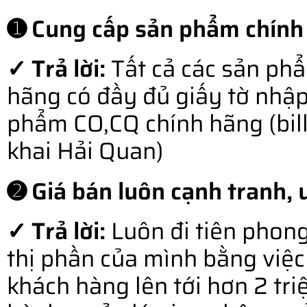
➊ Cung cấp sản phẩm chính
✓ Trả lời:
Tất cả các sản ph
hãng có đầy đủ giấy tờ nhậ
phẩm CO,CQ chính hãng (bill o
khai Hải Quan)
➋ Giá bán luôn cạnh tranh, u
✓ Trả lời:
Luôn đi tiên phong
thị phần của mình bằng việc 
khách hàng lên tới hơn 2 tr