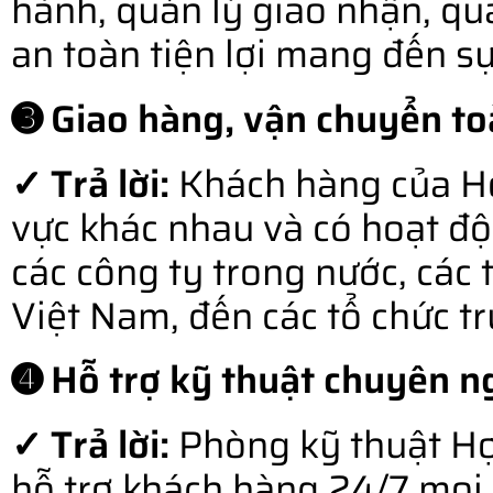
hành, quản lý giao nhận, qu
an toàn tiện lợi mang đến s
➌ Giao hàng, vận chuyển to
✓ Trả lời:
Khách hàng của Hợ
vực khác nhau và có hoạt độ
các công ty trong nước, các 
Việt Nam, đến các tổ chức t
➍ Hỗ trợ kỹ thuật chuyên ng
✓ Trả lời:
Phòng kỹ thuật Hợ
hỗ trợ khách hàng 24/7 mọi l