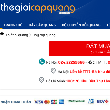
TRANG CHỦ
DÂY CÁP QUANG
BỘ CHUYỂN ĐỔI QUANG
T
TIN TỨC GIẢI PHÁP
LIÊN HỆ
Thiết bị quang
Dây cáp quang
ĐẶT MUA
( Tư vấn miễ
024.22255666
Hà Nội:
- Hồ Chí Minh:
Liền kề TT17-B4 Khu đô
Hà Nội:
108/1/6 Khu Biệt Thự Làn
Hồ Chí Minh: