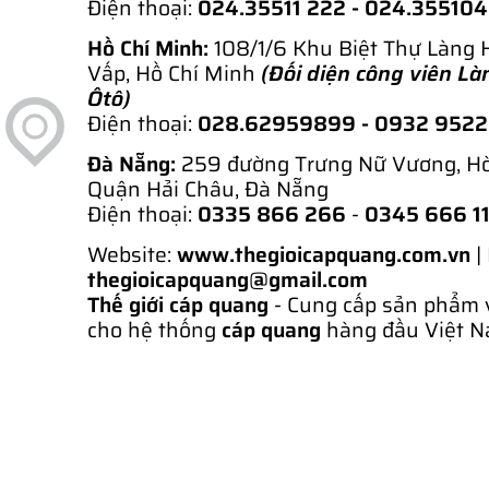
Điện thoại:
024.35511 222 - 024.35510
Hồ Chí Minh:
108/1/6 Khu Biệt Thự Làng 
Vấp, Hồ Chí Minh
(Đối diện công viên Là
Ôtô)
Điện thoại:
028.62959899
- 0932 952
Đà Nẵng:
259 đường Trưng Nữ Vương, H
Quận Hải Châu, Đà Nẵng
Điện thoại:
0335 866 266
-
0345 666 1
Website:
www.thegioicapquang.com.vn
|
thegioicapquang@gmail.com
Thế giới cáp quang
- Cung cấp sản phẩm 
cho hệ thống
cáp quang
hàng đầu Việt N