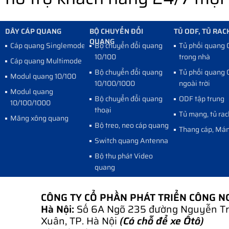
DÂY CÁP QUANG
BỘ CHUYỂN ĐỔI
TỦ ODF, TỦ RAC
QUANG
Cáp quang Singlemode
Bộ chuyển đổi quang
Tủ phối quang
10/100
trong nhà
Cáp quang Multimode
Bộ chuyển đổi quang
Tủ phối quang
Modul quang 10/100
10/100/1000
ngoài trời
Modul quang
Bộ chuyển đổi quang
ODF tập trung
10/100/1000
thoại
Tủ mạng, tủ rac
Măng xông quang
Bộ treo, neo cáp quang
Thang cáp, Mán
Switch quang Antenna
Bộ thu phát Video
quang
CÔNG TY CỔ PHẦN PHÁT TRIỂN CÔNG 
Hà Nội:
Số 6A Ngõ 235 đường Nguyễn Tr
Xuân, TP. Hà Nội
(Có chỗ để xe Ôtô)