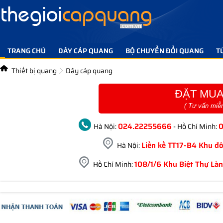
TRANG CHỦ
DÂY CÁP QUANG
BỘ CHUYỂN ĐỔI QUANG
T
TIN TỨC GIẢI PHÁP
LIÊN HỆ
Thiết bị quang
Dây cáp quang
ĐẶT MUA
( Tư vấn miễ
024.22255666
Hà Nội:
- Hồ Chí Minh:
Liền kề TT17-B4 Khu đô
Hà Nội:
108/1/6 Khu Biệt Thự Làn
Hồ Chí Minh: