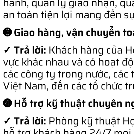
hành, quản lý giao nhận, qu
an toàn tiện lợi mang đến s
➌ Giao hàng, vận chuyển to
✓ Trả lời:
Khách hàng của Hợ
vực khác nhau và có hoạt độ
các công ty trong nước, các 
Việt Nam, đến các tổ chức t
➍ Hỗ trợ kỹ thuật chuyên ng
✓ Trả lời:
Phòng kỹ thuật Hợ
hỗ trợ khách hàng 24/7 mọi l