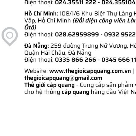
Điện thoại:
024.35511 222 - 024.35510
Hồ Chí Minh:
108/1/6 Khu Biệt Thự Làng 
Vấp, Hồ Chí Minh
(Đối diện công viên Là
Ôtô)
Điện thoại:
028.62959899
- 0932 952
Đà Nẵng:
259 đường Trưng Nữ Vương, H
Quận Hải Châu, Đà Nẵng
Điện thoại:
0335 866 266
-
0345 666 1
Website:
www.thegioicapquang.com.vn
|
thegioicapquang@gmail.com
Thế giới cáp quang
- Cung cấp sản phẩm 
cho hệ thống
cáp quang
hàng đầu Việt N