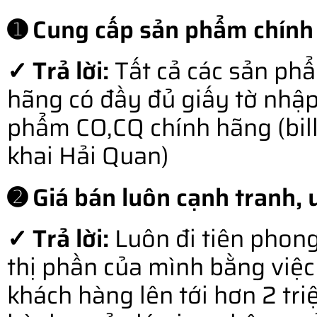
➊ Cung cấp sản phẩm chính
✓ Trả lời:
Tất cả các sản ph
hãng có đầy đủ giấy tờ nhậ
phẩm CO,CQ chính hãng (bill o
khai Hải Quan)
➋ Giá bán luôn cạnh tranh, u
✓ Trả lời:
Luôn đi tiên phong
thị phần của mình bằng việc 
khách hàng lên tới hơn 2 tr