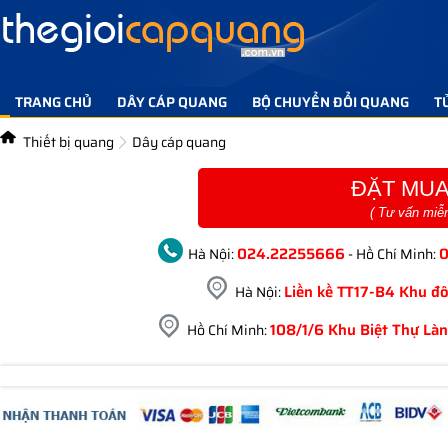
TRANG CHỦ
DÂY CÁP QUANG
BỘ CHUYỂN ĐỔI QUANG
T
TIN TỨC GIẢI PHÁP
LIÊN HỆ
Thiết bị quang
Dây cáp quang
ĐẶT MUA
( Tư vấn miễ
024.22255666
Hà Nội:
- Hồ Chí Minh:
Liền kề TT17-B4 Khu đô
Hà Nội:
108/1/6 Khu Biệt Thự Làn
Hồ Chí Minh: