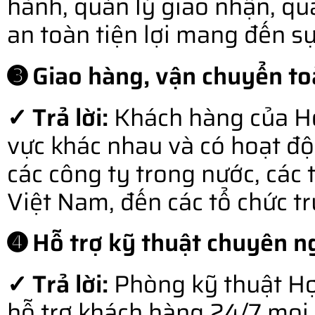
hành, quản lý giao nhận, qu
an toàn tiện lợi mang đến s
➌ Giao hàng, vận chuyển to
✓ Trả lời:
Khách hàng của Hợ
vực khác nhau và có hoạt độ
các công ty trong nước, các 
Việt Nam, đến các tổ chức t
➍ Hỗ trợ kỹ thuật chuyên ng
✓ Trả lời:
Phòng kỹ thuật Hợ
hỗ trợ khách hàng 24/7 mọi l