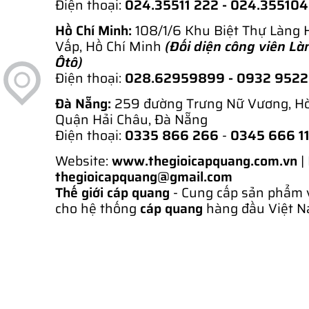
Điện thoại:
024.35511 222 - 024.35510
Hồ Chí Minh:
108/1/6 Khu Biệt Thự Làng 
Vấp, Hồ Chí Minh
(Đối diện công viên Là
Ôtô)
Điện thoại:
028.62959899
- 0932 952
Đà Nẵng:
259 đường Trưng Nữ Vương, H
Quận Hải Châu, Đà Nẵng
Điện thoại:
0335 866 266
-
0345 666 1
Website:
www.thegioicapquang.com.vn
|
thegioicapquang@gmail.com
Thế giới cáp quang
- Cung cấp sản phẩm 
cho hệ thống
cáp quang
hàng đầu Việt N