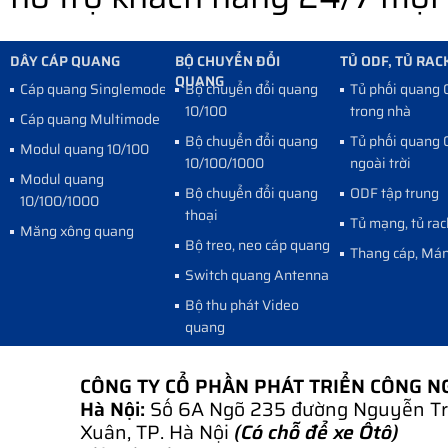
DÂY CÁP QUANG
BỘ CHUYỂN ĐỔI
TỦ ODF, TỦ RAC
QUANG
Cáp quang Singlemode
Bộ chuyển đổi quang
Tủ phối quang
10/100
trong nhà
Cáp quang Multimode
Bộ chuyển đổi quang
Tủ phối quang
Modul quang 10/100
10/100/1000
ngoài trời
Modul quang
Bộ chuyển đổi quang
ODF tập trung
10/100/1000
thoại
Tủ mạng, tủ rac
Măng xông quang
Bộ treo, neo cáp quang
Thang cáp, Mán
Switch quang Antenna
Bộ thu phát Video
quang
CÔNG TY CỔ PHẦN PHÁT TRIỂN CÔNG 
Hà Nội:
Số 6A Ngõ 235 đường Nguyễn Tr
Xuân, TP. Hà Nội
(Có chỗ để xe Ôtô)