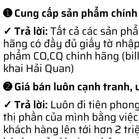
➊ Cung cấp sản phẩm chính
✓ Trả lời:
Tất cả các sản ph
hãng có đầy đủ giấy tờ nhậ
phẩm CO,CQ chính hãng (bill o
khai Hải Quan)
➋ Giá bán luôn cạnh tranh, u
✓ Trả lời:
Luôn đi tiên phong
thị phần của mình bằng việc 
khách hàng lên tới hơn 2 tr