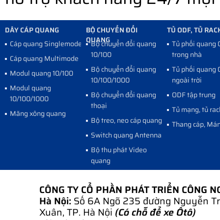
DÂY CÁP QUANG
BỘ CHUYỂN ĐỔI
TỦ ODF, TỦ RAC
QUANG
Cáp quang Singlemode
Bộ chuyển đổi quang
Tủ phối quang
10/100
trong nhà
Cáp quang Multimode
Bộ chuyển đổi quang
Tủ phối quang
Modul quang 10/100
10/100/1000
ngoài trời
Modul quang
Bộ chuyển đổi quang
ODF tập trung
10/100/1000
thoại
Tủ mạng, tủ rac
Măng xông quang
Bộ treo, neo cáp quang
Thang cáp, Mán
Switch quang Antenna
Bộ thu phát Video
quang
CÔNG TY CỔ PHẦN PHÁT TRIỂN CÔNG 
Hà Nội:
Số 6A Ngõ 235 đường Nguyễn Tr
Xuân, TP. Hà Nội
(Có chỗ để xe Ôtô)