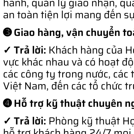
hành, quản lý giao nhận, qu
an toàn tiện lợi mang đến s
➌ Giao hàng, vận chuyển to
✓ Trả lời:
Khách hàng của Hợ
vực khác nhau và có hoạt độ
các công ty trong nước, các 
Việt Nam, đến các tổ chức t
➍ Hỗ trợ kỹ thuật chuyên ng
✓ Trả lời:
Phòng kỹ thuật Hợ
hỗ trợ khách hàng 24/7 mọi l