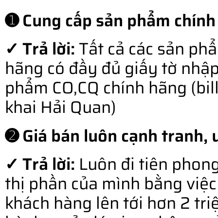
➊ Cung cấp sản phẩm chính
✓ Trả lời:
Tất cả các sản ph
hãng có đầy đủ giấy tờ nhậ
phẩm CO,CQ chính hãng (bill o
khai Hải Quan)
➋ Giá bán luôn cạnh tranh, u
✓ Trả lời:
Luôn đi tiên phong
thị phần của mình bằng việc 
khách hàng lên tới hơn 2 tr