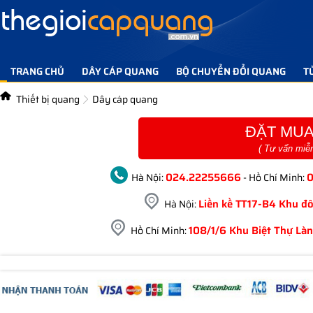
TRANG CHỦ
DÂY CÁP QUANG
BỘ CHUYỂN ĐỔI QUANG
T
TIN TỨC GIẢI PHÁP
LIÊN HỆ
Thiết bị quang
Dây cáp quang
ĐẶT MUA
( Tư vấn miễ
024.22255666
Hà Nội:
- Hồ Chí Minh:
Liền kề TT17-B4 Khu đô
Hà Nội:
108/1/6 Khu Biệt Thự Làn
Hồ Chí Minh: