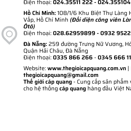
Điện thoại:
024.35511 222 - 024.35510
Hồ Chí Minh:
108/1/6 Khu Biệt Thự Làng 
Vấp, Hồ Chí Minh
(Đối diện công viên Là
Ôtô)
Điện thoại:
028.62959899
- 0932 952
Đà Nẵng:
259 đường Trưng Nữ Vương, H
Quận Hải Châu, Đà Nẵng
Điện thoại:
0335 866 266
-
0345 666 1
Website:
www.thegioicapquang.com.vn
|
thegioicapquang@gmail.com
Thế giới cáp quang
- Cung cấp sản phẩm 
cho hệ thống
cáp quang
hàng đầu Việt N