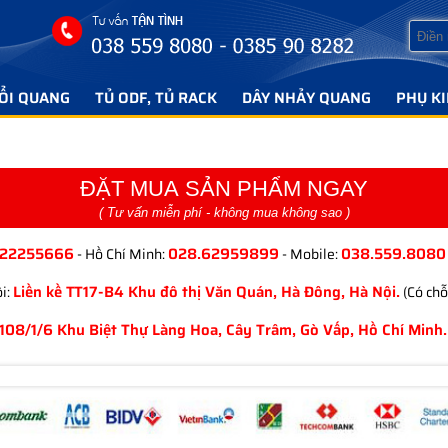
ỔI QUANG
TỦ ODF, TỦ RACK
DÂY NHẢY QUANG
PHỤ K
ĐẶT MUA SẢN PHẨM NGAY
( Tư vấn miễn phí - không mua không sao )
.22255666
028.62959899
038.559.8080
- Hồ Chí Minh:
- Mobile:
Liền kề TT17-B4 Khu đô thị Văn Quán, Hà Đông, Hà Nội.
i:
(Có chỗ
108/1/6 Khu Biệt Thự Làng Hoa, Cây Trâm, Gò Vấp, Hồ Chí Minh.