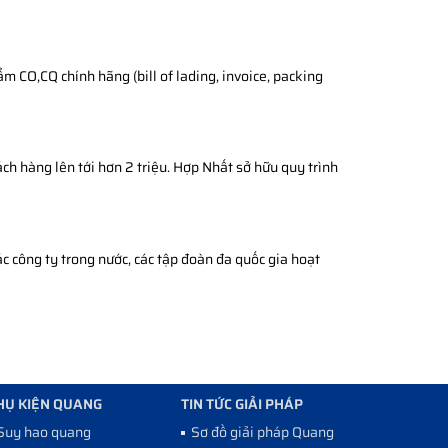
 CO,CQ chính hãng (bill of lading, invoice, packing
ch hàng lên tới hơn 2 triệu. Hợp Nhất sở hữu quy trình
c công ty trong nước, các tập đoàn đa quốc gia hoạt
HỤ KIỆN QUANG
TIN TỨC GIẢI PHÁP
Suy hao quang
Sơ đồ giải pháp Quang