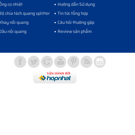
Ống co nhiệt
Hướng dẫn Sử dụng
Bộ chia tách quang splitter
Tin tức tổng hợp
Khay nối quang
Câu hỏi thường gặp
Đầu nối quang
Review sản phẩm
Vợt Pickleball