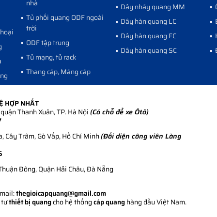
nhà
Dây nhảy quang MM
Tủ phối quang ODF ngoài
Dây hàn quang LC
trời
thoại
Dây hàn quang FC
ODF tập trung
g
Dây hàn quang SC
Tủ mạng, tủ rack
a
Thang cáp, Máng cáp
ang
HỆ HỢP NHẤT
quận Thanh Xuân, TP. Hà Nội
(Có chỗ để xe Ôtô)
7
, Cây Trâm, Gò Vấp, Hồ Chí Minh
(Đối diện công viên Làng
5
Thuận Đông, Quận Hải Châu, Đà Nẵng
Email:
thegioicapquang@gmail.com
 tư
thiết bị quang
cho hệ thống
cáp quang
hàng đầu Việt Nam.