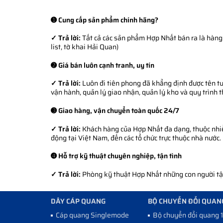
➊ Cung cấp sản phẩm chính hãng?
✓ Trả lời:
Tất cả các sản phẩm Hợp Nhất bán ra là hàng 
list, tờ khai Hải Quan)
➋ Giá bán luôn cạnh tranh, uy tín
✓ Trả lời:
Luôn đi tiên phong đã khẳng định được tên tuổ
vận hành, quản lý giao nhận, quản lý kho và quy trình 
➌ Giao hàng, vận chuyển toàn quốc 24/7
✓ Trả lời:
Khách hàng của Hợp Nhất đa dạng, thuộc nhiều
động tại Việt Nam, đến các tổ chức trực thuộc nhà nước.
➍ Hỗ trợ kỹ thuật chuyên nghiệp, tận tình
✓ Trả lời:
Phòng kỹ thuật Hợp Nhất những con người tận 
DÂY CÁP QUANG
BỘ CHUYỂN ĐỔI QUAN
Cáp quang Singlemode
Bộ chuyển đổi quang 