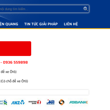
IỆN QUANG
TIN TỨC GIẢI PHÁP
LIÊN HỆ
 - 0936 559898
 để xe Ôtô)
(Có chỗ để xe Ôtô)