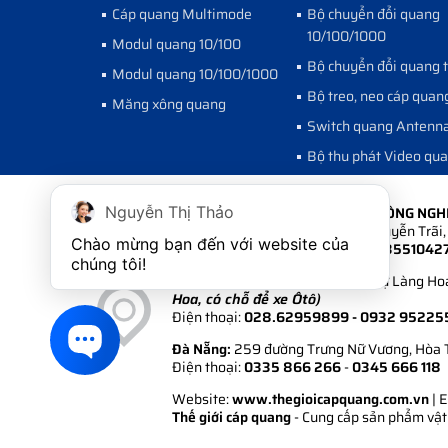
Cáp quang Multimode
Bộ chuyển đổi quang
10/100/1000
Modul quang 10/100
Bộ chuyển đổi quang 
Modul quang 10/100/1000
Bộ treo, neo cáp quan
Măng xông quang
Switch quang Antenn
Bộ thu phát Video qu
CÔNG TY CỔ PHẦN PHÁT TRIỂN CÔNG NG
Nguyễn Thị Thảo
Hà Nội:
Số 6A Ngõ 235 đường Nguyễn Trãi, 
Chào mừng bạn đến với website của 
Điện thoại:
024.35511 222 - 024.3551042
chúng tôi!
Hồ Chí Minh:
108/1/6 Khu Biệt Thự Làng Hoa
Hoa, có chỗ để xe Ôtô)
Điện thoại:
028.62959899
- 0932 95225
Đà Nẵng:
259 đường Trưng Nữ Vương, Hòa 
Điện thoại:
0335 866 266
-
0345 666 118
Website:
www.thegioicapquang.com.vn
| 
Thế giới cáp quang
- Cung cấp sản phẩm vật