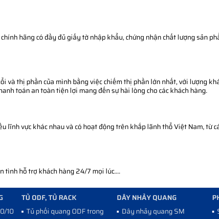
chính hãng có đầy đủ giấy tờ nhập khẩu, chứng nhận chất lượng sản phẩm
i và thị phần của mình bằng việc chiếm thị phần lớn nhất, với lượng khá
thanh toán an toàn tiện lợi mang đến sự hài lòng cho các khách hàng.
 lĩnh vực khác nhau và có hoạt động trên khắp lãnh thổ Việt Nam, từ cá
tình hỗ trợ khách hàng 24/7 mọi lúc....
G
TỦ ODF, TỦ RACK
DÂY NHẢY QUANG
P
10/100
Tủ phối quang ODF trong
Dây nhảy quang SM