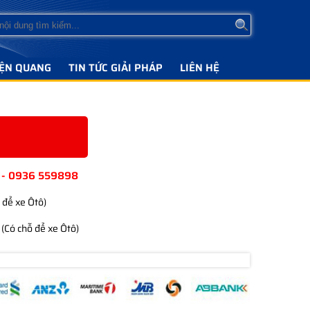
IỆN QUANG
TIN TỨC GIẢI PHÁP
LIÊN HỆ
 - 0936 559898
 để xe Ôtô)
(Có chỗ để xe Ôtô)