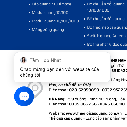
Cáp quang Multimode
Bộ chuyển đổi quang
10/100/1000
Modul quang 10/100
Bộ chuyển đổi quang 
Modul quang 10/100/1000
Bộ treo, neo cáp quan
Măng xông quang
Switch quang Antenn
Bộ thu phát Video qu
CÔNG TY CỔ PHẦN PHÁT TRIỂN CÔNG NG
Tâm Hợp Nhất
Hà Nội:
Số 6A Ngõ 235 đường Nguyễn Trãi, 
Chào mừng bạn đến với website của 
Điện thoại:
024.35511 222 - 024.3551042
chúng tôi!
Hồ Chí Minh:
108/1/6 Khu Biệt Thự Làng Hoa
Hoa, có chỗ để xe Ôtô)
Điện thoại:
028.62959899
- 0932 95225
Đà Nẵng:
259 đường Trưng Nữ Vương, Hòa 
Điện thoại:
0335 866 266
-
0345 666 118
Website:
www.thegioicapquang.com.vn
| 
Thế giới cáp quang
- Cung cấp sản phẩm vật