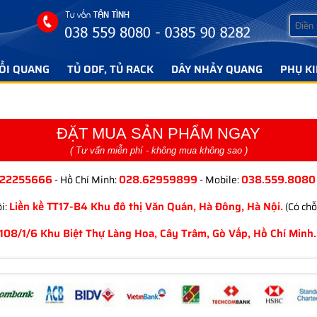
ỔI QUANG
TỦ ODF, TỦ RACK
DÂY NHẢY QUANG
PHỤ K
ĐẶT MUA SẢN PHẨM NGAY
( Tư vấn miễn phí - không mua không sao )
.22255666
028.62959899
038.559.8080
- Hồ Chí Minh:
- Mobile:
Liền kề TT17-B4 Khu đô thị Văn Quán, Hà Đông, Hà Nội.
i:
(Có chỗ
108/1/6 Khu Biệt Thự Làng Hoa, Cây Trâm, Gò Vấp, Hồ Chí Minh.