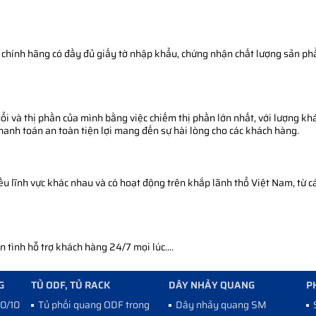
chính hãng có đầy đủ giấy tờ nhập khẩu, chứng nhận chất lượng sản phẩm
i và thị phần của mình bằng việc chiếm thị phần lớn nhất, với lượng khá
thanh toán an toàn tiện lợi mang đến sự hài lòng cho các khách hàng.
 lĩnh vực khác nhau và có hoạt động trên khắp lãnh thổ Việt Nam, từ cá
tình hỗ trợ khách hàng 24/7 mọi lúc....
G
TỦ ODF, TỦ RACK
DÂY NHẢY QUANG
P
10/100
Tủ phối quang ODF trong
Dây nhảy quang SM