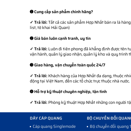
➊ Cung cấp sản phẩm chính hãng?
✓ Trả lời:
Tất cả các sản phẩm Hợp Nhất bán ra là hàng 
list, tờ khai Hải Quan)
➋ Giá bán luôn cạnh tranh, uy tín
✓ Trả lời:
Luôn đi tiên phong đã khẳng định được tên tuổ
vận hành, quản lý giao nhận, quản lý kho và quy trình 
➌ Giao hàng, vận chuyển toàn quốc 24/7
✓ Trả lời:
Khách hàng của Hợp Nhất đa dạng, thuộc nhiều
động tại Việt Nam, đến các tổ chức trực thuộc nhà nước.
➍ Hỗ trợ kỹ thuật chuyên nghiệp, tận tình
✓ Trả lời:
Phòng kỹ thuật Hợp Nhất những con người tận 
DÂY CÁP QUANG
BỘ CHUYỂN ĐỔI QUAN
Cáp quang Singlemode
Bộ chuyển đổi quang 