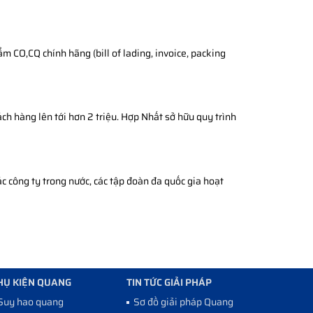
 CO,CQ chính hãng (bill of lading, invoice, packing
ch hàng lên tới hơn 2 triệu. Hợp Nhất sở hữu quy trình
c công ty trong nước, các tập đoàn đa quốc gia hoạt
HỤ KIỆN QUANG
TIN TỨC GIẢI PHÁP
Suy hao quang
Sơ đồ giải pháp Quang