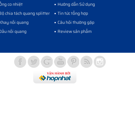
Ống co nhiệt
Hướng dẫn Sử dụng
Bộ chia tách quang splitter
Tin tức tổng hợp
Khay nối quang
Câu hỏi thường gặp
Đầu nối quang
Review sản phẩm
Vợt Pickleball