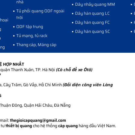
nhà
Dây nhảy quang MM
Tủ phối quang ODF ngoài
Dây hàn quang LC
trời
thoại
Dây hàn quang FC
ODF tập trung
g
Dây hàn quang SC
Tủ mạng, tủ rack
a
Thang cáp, Máng cáp
ang
HỆ HỢP NHẤT
quận Thanh Xuân, TP. Hà Nội
(Có chỗ để xe Ôtô)
7
, Cây Trâm, Gò Vấp, Hồ Chí Minh
(Đối diện công viên Làng
5
Thuận Đông, Quận Hải Châu, Đà Nẵng
Email:
thegioicapquang@gmail.com
 tư
thiết bị quang
cho hệ thống
cáp quang
hàng đầu Việt Nam.