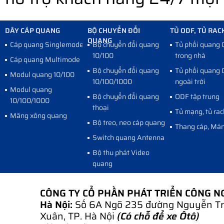
DÂY CÁP QUANG
BỘ CHUYỂN ĐỔI
TỦ ODF, TỦ RAC
QUANG
Cáp quang Singlemode
Bộ chuyển đổi quang
Tủ phối quang
10/100
trong nhà
Cáp quang Multimode
Bộ chuyển đổi quang
Tủ phối quang
Modul quang 10/100
10/100/1000
ngoài trời
Modul quang
Bộ chuyển đổi quang
ODF tập trung
10/100/1000
thoại
Tủ mạng, tủ rac
Măng xông quang
Bộ treo, neo cáp quang
Thang cáp, Mán
Switch quang Antenna
Bộ thu phát Video
quang
CÔNG TY CỔ PHẦN PHÁT TRIỂN CÔNG 
Hà Nội:
Số 6A Ngõ 235 đường Nguyễn Tr
Xuân, TP. Hà Nội
(Có chỗ để xe Ôtô)