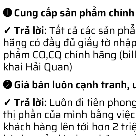
➊ Cung cấp sản phẩm chính
✓ Trả lời:
Tất cả các sản ph
hãng có đầy đủ giấy tờ nhậ
phẩm CO,CQ chính hãng (bill o
khai Hải Quan)
➋ Giá bán luôn cạnh tranh, u
✓ Trả lời:
Luôn đi tiên phong
thị phần của mình bằng việc 
khách hàng lên tới hơn 2 tr