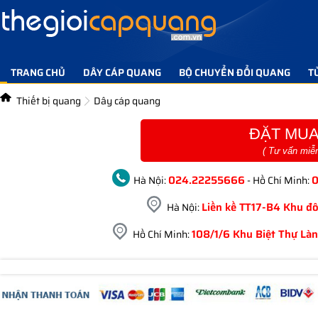
TRANG CHỦ
DÂY CÁP QUANG
BỘ CHUYỂN ĐỔI QUANG
T
TIN TỨC GIẢI PHÁP
LIÊN HỆ
Thiết bị quang
Dây cáp quang
ĐẶT MUA
( Tư vấn miễ
024.22255666
Hà Nội:
- Hồ Chí Minh:
Liền kề TT17-B4 Khu đô
Hà Nội:
108/1/6 Khu Biệt Thự Làn
Hồ Chí Minh: