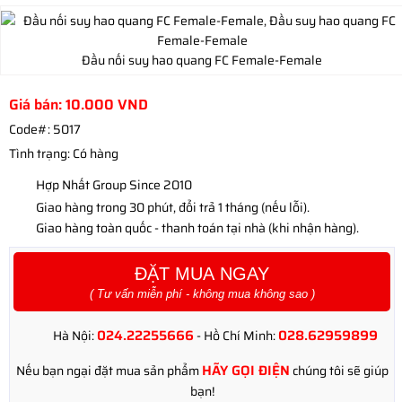
Đầu nối suy hao quang FC Female-Female
Giá bán:
10.000
VND
Code#:
5017
Tình trạng:
Có hàng
Hợp Nhất Group Since 2010
Giao hàng trong 30 phút, đổi trả 1 tháng (nếu lỗi).
Giao hàng toàn quốc - thanh toán tại nhà (khi nhận hàng).
ĐẶT MUA NGAY
( Tư vấn miễn phí - không mua không sao )
024.22255666
028.62959899
Hà Nội:
- Hồ Chí Minh:
HÃY GỌI ĐIỆN
Nếu bạn ngại đặt mua sản phẩm
chúng tôi sẽ giúp
bạn!