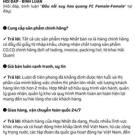
HỎI ĐÁP - BÌNH LUẬN
(Hỏi đáp, bình luận "
Đầu nối suy hao quang FC Female-Female
" tại
đây)
➊ Cung cấp sản phẩm chính hãng?
✓ Trả lời:
Tất cả các sản phẩm Hợp Nhất bán ra là hàng chính hãng
có đầy đủ giấy tờ nhập khẩu, chứng nhận chất lượng sản phẩm
CO,CQ chính hãng (bill of lading, invoice, packing list, tờ khai Hải
Quan)
➋ Giá bán luôn cạnh tranh, uy tín
✓ Trả lời:
Luôn đi tiên phong đã khẳng định được tên tuổi và thị
phần của mình bằng việc chiếm thị phần lớn nhất, với lượng khách
hàng lên tới hơn 2 triệu. Hợp Nhất sở hữu quy trình vận hành, quản
lý giao nhận, quản lý kho và quy trình thanh toán an toàn tiện lợi
mang đến sự hài lòng cho các khách hàng.
➌ Giao hàng, vận chuyển toàn quốc 24/7
✓ Trả lời:
Khách hàng của Hợp Nhất đa dạng, thuộc nhiều lĩnh vực
khác nhau và có hoạt động trên khắp lãnh thổ Việt Nam, từ các công
ty trong nước, các tập đoàn đa quốc gia hoạt động tại Việt Nam, đến