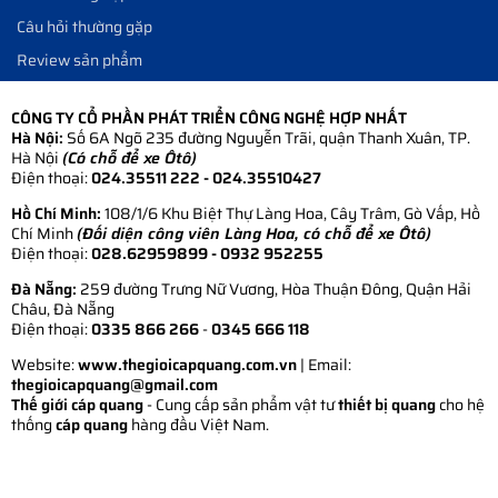
Câu hỏi thường gặp
Review sản phẩm
CÔNG TY CỔ PHẦN PHÁT TRIỂN CÔNG NGHỆ HỢP NHẤT
Hà Nội:
Số 6A Ngõ 235 đường Nguyễn Trãi, quận Thanh Xuân, TP.
Hà Nội
(Có chỗ để xe Ôtô)
Điện thoại:
024.35511 222 - 024.35510427
Hồ Chí Minh:
108/1/6 Khu Biệt Thự Làng Hoa, Cây Trâm, Gò Vấp, Hồ
Chí Minh
(Đối diện công viên Làng Hoa, có chỗ để xe Ôtô)
Điện thoại:
028.62959899
- 0932 952255
Đà Nẵng:
259 đường Trưng Nữ Vương, Hòa Thuận Đông, Quận Hải
Châu, Đà Nẵng
Điện thoại:
0335 866 266
-
0345 666 118
Website:
www.thegioicapquang.com.vn
| Email:
thegioicapquang@gmail.com
Thế giới cáp quang
- Cung cấp sản phẩm vật tư
thiết bị quang
cho hệ
thống
cáp quang
hàng đầu Việt Nam.
Vợt Pickleball