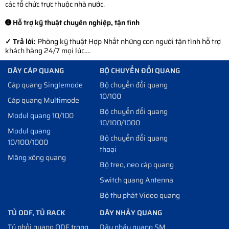
các tổ chức trực thuộc nhà nước.
➍ Hỗ trợ kỹ thuật chuyên nghiệp, tận tình
✓ Trả lời:
Phòng kỹ thuật Hợp Nhất những con người tận tình hỗ trợ
khách hàng 24/7 mọi lúc....
DÂY CÁP QUANG
BỘ CHUYỂN ĐỔI QUANG
Cáp quang Singlemode
Bộ chuyển đổi quang
10/100
Cáp quang Multimode
Bộ chuyển đổi quang
Modul quang 10/100
10/100/1000
Modul quang
Bộ chuyển đổi quang
10/100/1000
thoại
Măng xông quang
Bộ treo, neo cáp quang
Switch quang Antenna
Bộ thu phát Video quang
TỦ ODF, TỦ RACK
DÂY NHẢY QUANG
Tủ phối quang ODF trong
Dây nhảy quang SM