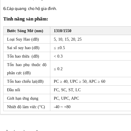
6.Cáp quang cho hộ gia đình.
Tính năng sản phẩm:
Bước Sóng Mở (nm)
1310/1550
Loại Suy Hao (dB)
5, 10, 15, 20, 25
Sai số suy hao (dB)
≤ ±0.5
Tổn hao thừa (dB)
< 0.3
Tổn hao phụ thuộc độ
≤ 0.2
phân cực (dB)
Tổn hao chiếu lại(dB)
PC ≥ 40, UPC ≥ 50, APC ≥ 60
Đầu nối
FC, SC, ST, LC
Giới hạn ứng dụng
PC, UPC, APC
Nhiệt độ làm việc (°C)
-40 ~ +80