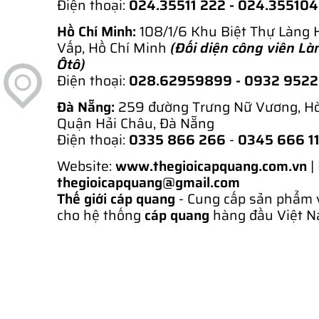
Điện thoại:
024.35511 222 - 024.35510
Hồ Chí Minh:
108/1/6 Khu Biệt Thự Làng 
Vấp, Hồ Chí Minh
(Đối diện công viên Là
Ôtô)
Điện thoại:
028.62959899
- 0932 952
Đà Nẵng:
259 đường Trưng Nữ Vương, H
Quận Hải Châu, Đà Nẵng
Điện thoại:
0335 866 266
-
0345 666 1
Website:
www.thegioicapquang.com.vn
|
thegioicapquang@gmail.com
Thế giới cáp quang
- Cung cấp sản phẩm 
cho hệ thống
cáp quang
hàng đầu Việt N