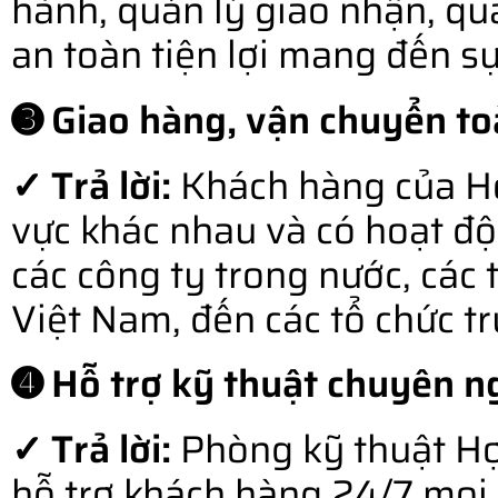
hành, quản lý giao nhận, qu
an toàn tiện lợi mang đến s
➌ Giao hàng, vận chuyển to
✓ Trả lời:
Khách hàng của Hợ
vực khác nhau và có hoạt độ
các công ty trong nước, các 
Việt Nam, đến các tổ chức t
➍ Hỗ trợ kỹ thuật chuyên ng
✓ Trả lời:
Phòng kỹ thuật Hợ
hỗ trợ khách hàng 24/7 mọi l