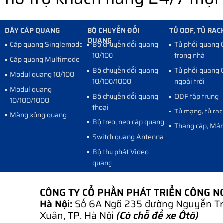
DÂY CÁP QUANG
BỘ CHUYỂN ĐỔI
TỦ ODF, TỦ RAC
QUANG
Cáp quang Singlemode
Bộ chuyển đổi quang
Tủ phối quang
10/100
trong nhà
Cáp quang Multimode
Bộ chuyển đổi quang
Tủ phối quang
Modul quang 10/100
10/100/1000
ngoài trời
Modul quang
Bộ chuyển đổi quang
ODF tập trung
10/100/1000
thoại
Tủ mạng, tủ rac
Măng xông quang
Bộ treo, neo cáp quang
Thang cáp, Mán
Switch quang Antenna
Bộ thu phát Video
quang
CÔNG TY CỔ PHẦN PHÁT TRIỂN CÔNG 
Hà Nội:
Số 6A Ngõ 235 đường Nguyễn Tr
Xuân, TP. Hà Nội
(Có chỗ để xe Ôtô)