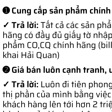
➊ Cung cấp sản phẩm chính
✓ Trả lời:
Tất cả các sản ph
hãng có đầy đủ giấy tờ nhậ
phẩm CO,CQ chính hãng (bill o
khai Hải Quan)
➋ Giá bán luôn cạnh tranh, u
✓ Trả lời:
Luôn đi tiên phong
thị phần của mình bằng việc 
khách hàng lên tới hơn 2 tr