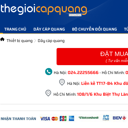
TRANG CHỦ
DÂY CÁP QUANG
BỘ CHUYỂN ĐỔI QUANG
T
TIN TỨC GIẢI PHÁP
LIÊN HỆ
Thiết bị quang
Dây cáp quang
ĐẶT MUA
( Tư vấn miễ
024.22255666
Hà Nội:
- Hồ Chí Minh:
Liền kề TT17-B4 Khu đô
Hà Nội:
108/1/6 Khu Biệt Thự Làn
Hồ Chí Minh: