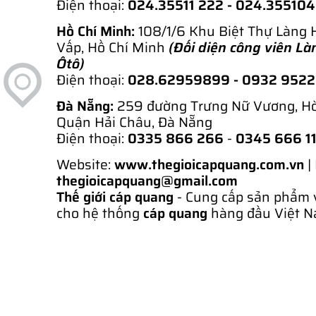
Điện thoại:
024.35511 222 - 024.35510
Hồ Chí Minh:
108/1/6 Khu Biệt Thự Làng 
Vấp, Hồ Chí Minh
(Đối diện công viên Là
Ôtô)
Điện thoại:
028.62959899
- 0932 952
Đà Nẵng:
259 đường Trưng Nữ Vương, H
Quận Hải Châu, Đà Nẵng
Điện thoại:
0335 866 266
-
0345 666 1
Website:
www.thegioicapquang.com.vn
|
thegioicapquang@gmail.com
Thế giới cáp quang
- Cung cấp sản phẩm 
cho hệ thống
cáp quang
hàng đầu Việt N