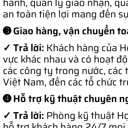
hành, quản lý giao nhận, qu
an toàn tiện lợi mang đến s
➌ Giao hàng, vận chuyển to
✓ Trả lời:
Khách hàng của Hợ
vực khác nhau và có hoạt độ
các công ty trong nước, các 
Việt Nam, đến các tổ chức t
➍ Hỗ trợ kỹ thuật chuyên ng
✓ Trả lời:
Phòng kỹ thuật Hợ
hỗ trợ khách hàng 24/7 mọi l