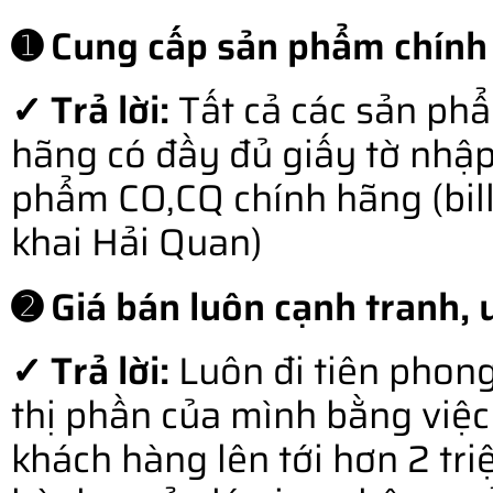
➊ Cung cấp sản phẩm chính
✓ Trả lời:
Tất cả các sản ph
hãng có đầy đủ giấy tờ nhậ
phẩm CO,CQ chính hãng (bill o
khai Hải Quan)
➋ Giá bán luôn cạnh tranh, u
✓ Trả lời:
Luôn đi tiên phong
thị phần của mình bằng việc 
khách hàng lên tới hơn 2 tr