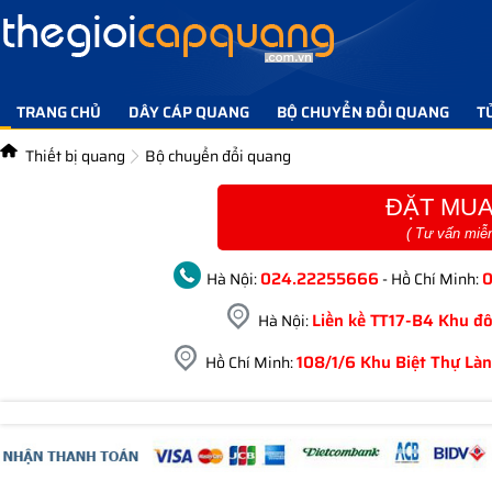
TRANG CHỦ
DÂY CÁP QUANG
BỘ CHUYỂN ĐỔI QUANG
T
TIN TỨC GIẢI PHÁP
LIÊN HỆ
Thiết bị quang
Bộ chuyển đổi quang
ĐẶT MUA
( Tư vấn miễ
024.22255666
Hà Nội:
- Hồ Chí Minh:
Liền kề TT17-B4 Khu đô
Hà Nội:
108/1/6 Khu Biệt Thự Làn
Hồ Chí Minh: