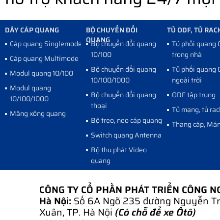
DÂY CÁP QUANG
BỘ CHUYỂN ĐỔI
TỦ ODF, TỦ RAC
QUANG
Cáp quang Singlemode
Bộ chuyển đổi quang
Tủ phối quang
10/100
trong nhà
Cáp quang Multimode
Bộ chuyển đổi quang
Tủ phối quang
Modul quang 10/100
10/100/1000
ngoài trời
Modul quang
Bộ chuyển đổi quang
ODF tập trung
10/100/1000
thoại
Tủ mạng, tủ rac
Măng xông quang
Bộ treo, neo cáp quang
Thang cáp, Mán
Switch quang Antenna
Bộ thu phát Video
quang
CÔNG TY CỔ PHẦN PHÁT TRIỂN CÔNG 
Hà Nội:
Số 6A Ngõ 235 đường Nguyễn Tr
Xuân, TP. Hà Nội
(Có chỗ để xe Ôtô)