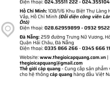
Điện thoại:
024.35511 222 - 024.35510
Hồ Chí Minh:
108/1/6 Khu Biệt Thự Làng 
Vấp, Hồ Chí Minh
(Đối diện công viên Là
Ôtô)
Điện thoại:
028.62959899
- 0932 952
Đà Nẵng:
259 đường Trưng Nữ Vương, H
Quận Hải Châu, Đà Nẵng
Điện thoại:
0335 866 266
-
0345 666 1
Website:
www.thegioicapquang.com.vn
|
thegioicapquang@gmail.com
Thế giới cáp quang
- Cung cấp sản phẩm 
cho hệ thống
cáp quang
hàng đầu Việt N