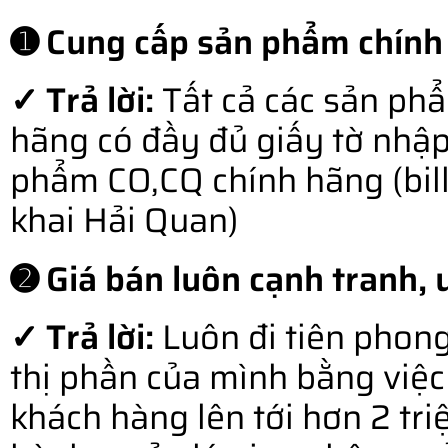
➊ Cung cấp sản phẩm chính
✓ Trả lời:
Tất cả các sản ph
hãng có đầy đủ giấy tờ nhậ
phẩm CO,CQ chính hãng (bill o
khai Hải Quan)
➋ Giá bán luôn cạnh tranh, u
✓ Trả lời:
Luôn đi tiên phong
thị phần của mình bằng việc 
khách hàng lên tới hơn 2 tr