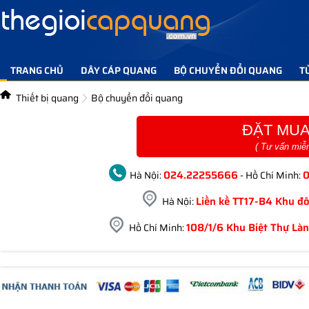
TRANG CHỦ
DÂY CÁP QUANG
BỘ CHUYỂN ĐỔI QUANG
T
TIN TỨC GIẢI PHÁP
LIÊN HỆ
Thiết bị quang
Bộ chuyển đổi quang
ĐẶT MUA
( Tư vấn miễ
024.22255666
Hà Nội:
- Hồ Chí Minh:
Liền kề TT17-B4 Khu đô
Hà Nội:
108/1/6 Khu Biệt Thự Làn
Hồ Chí Minh: