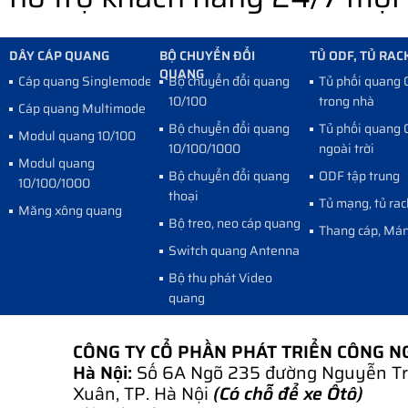
DÂY CÁP QUANG
BỘ CHUYỂN ĐỔI
TỦ ODF, TỦ RAC
QUANG
Cáp quang Singlemode
Bộ chuyển đổi quang
Tủ phối quang
10/100
trong nhà
Cáp quang Multimode
Bộ chuyển đổi quang
Tủ phối quang
Modul quang 10/100
10/100/1000
ngoài trời
Modul quang
Bộ chuyển đổi quang
ODF tập trung
10/100/1000
thoại
Tủ mạng, tủ rac
Măng xông quang
Bộ treo, neo cáp quang
Thang cáp, Mán
Switch quang Antenna
Bộ thu phát Video
quang
CÔNG TY CỔ PHẦN PHÁT TRIỂN CÔNG 
Hà Nội:
Số 6A Ngõ 235 đường Nguyễn Tr
Xuân, TP. Hà Nội
(Có chỗ để xe Ôtô)