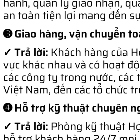
hành, quản lý giao nhận, qu
an toàn tiện lợi mang đến s
➌ Giao hàng, vận chuyển to
✓ Trả lời:
Khách hàng của Hợ
vực khác nhau và có hoạt độ
các công ty trong nước, các 
Việt Nam, đến các tổ chức t
➍ Hỗ trợ kỹ thuật chuyên ng
✓ Trả lời:
Phòng kỹ thuật Hợ
hỗ trợ khách hàng 24/7 mọi l