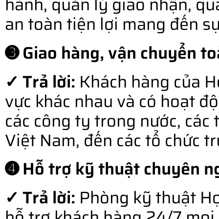
hành, quản lý giao nhận, qu
an toàn tiện lợi mang đến s
➌ Giao hàng, vận chuyển to
✓ Trả lời:
Khách hàng của Hợ
vực khác nhau và có hoạt độ
các công ty trong nước, các 
Việt Nam, đến các tổ chức t
➍ Hỗ trợ kỹ thuật chuyên ng
✓ Trả lời:
Phòng kỹ thuật Hợ
hỗ trợ khách hàng 24/7 mọi l