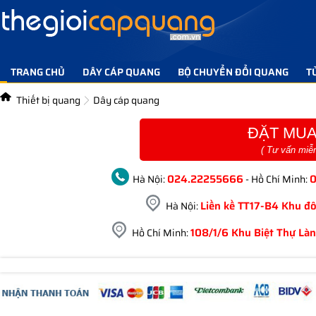
TRANG CHỦ
DÂY CÁP QUANG
BỘ CHUYỂN ĐỔI QUANG
T
TIN TỨC GIẢI PHÁP
LIÊN HỆ
Thiết bị quang
Dây cáp quang
ĐẶT MUA
( Tư vấn miễ
024.22255666
Hà Nội:
- Hồ Chí Minh:
Liền kề TT17-B4 Khu đô
Hà Nội:
108/1/6 Khu Biệt Thự Làn
Hồ Chí Minh: