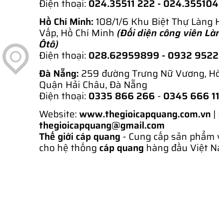
Điện thoại:
024.35511 222 - 024.35510
Hồ Chí Minh:
108/1/6 Khu Biệt Thự Làng 
Vấp, Hồ Chí Minh
(Đối diện công viên Là
Ôtô)
Điện thoại:
028.62959899
- 0932 952
Đà Nẵng:
259 đường Trưng Nữ Vương, H
Quận Hải Châu, Đà Nẵng
Điện thoại:
0335 866 266
-
0345 666 1
Website:
www.thegioicapquang.com.vn
|
thegioicapquang@gmail.com
Thế giới cáp quang
- Cung cấp sản phẩm 
cho hệ thống
cáp quang
hàng đầu Việt N