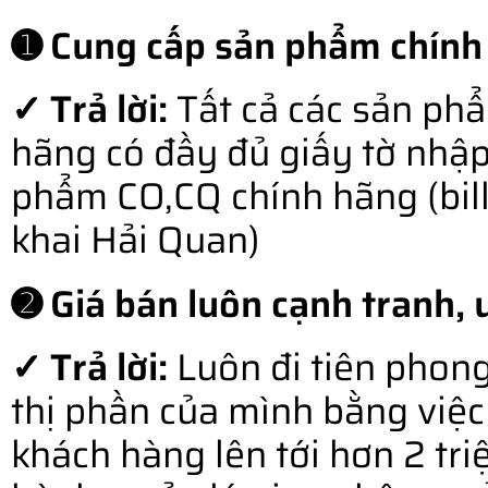
➊ Cung cấp sản phẩm chính
✓ Trả lời:
Tất cả các sản ph
hãng có đầy đủ giấy tờ nhậ
phẩm CO,CQ chính hãng (bill o
khai Hải Quan)
➋ Giá bán luôn cạnh tranh, u
✓ Trả lời:
Luôn đi tiên phong
thị phần của mình bằng việc 
khách hàng lên tới hơn 2 tr