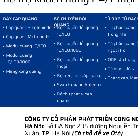
DÂY CÁP QUANG
BỘ CHUYỂN ĐỔI
TỦ ODF, TỦ RAC
QUANG
Cáp quang Singlemode
Bộ chuyển đổi quang
Tủ phối quang
10/100
trong nhà
Cáp quang Multimode
Bộ chuyển đổi quang
Tủ phối quang
Modul quang 10/100
10/100/1000
ngoài trời
Modul quang
Bộ chuyển đổi quang
ODF tập trung
10/100/1000
thoại
Tủ mạng, tủ rac
Măng xông quang
Bộ treo, neo cáp quang
Thang cáp, Mán
Switch quang Antenna
Bộ thu phát Video
quang
CÔNG TY CỔ PHẦN PHÁT TRIỂN CÔNG 
Hà Nội:
Số 6A Ngõ 235 đường Nguyễn Tr
Xuân, TP. Hà Nội
(Có chỗ để xe Ôtô)