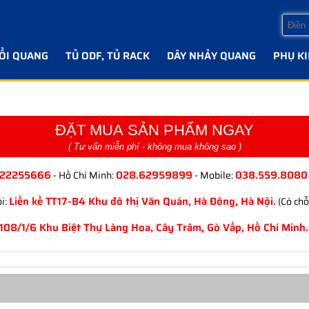
ỔI QUANG
TỦ ODF, TỦ RACK
DÂY NHẢY QUANG
PHỤ K
ĐẶT MUA SẢN PHẨM NGAY
( Tư vấn miễn phí - không mua không sao )
.22255666
028.62959899
038.559.8080
- Hồ Chí Minh:
- Mobile:
Liền kề TT17-B4 Khu đô thị Văn Quán, Hà Đông, Hà Nội.
i:
(Có chỗ
108/1/6 Khu Biệt Thự Làng Hoa, Cây Trâm, Gò Vấp, Hồ Chí Minh.