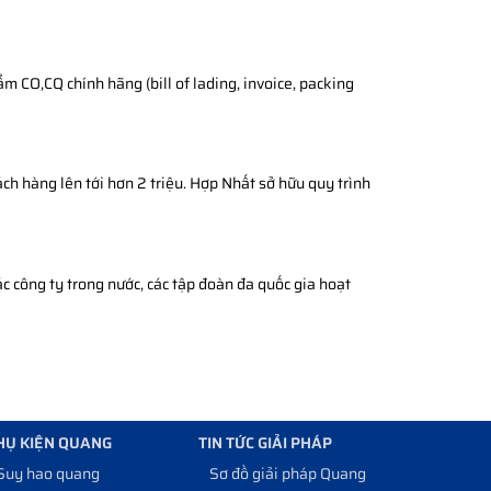
 CO,CQ chính hãng (bill of lading, invoice, packing
ch hàng lên tới hơn 2 triệu. Hợp Nhất sở hữu quy trình
c công ty trong nước, các tập đoàn đa quốc gia hoạt
HỤ KIỆN QUANG
TIN TỨC GIẢI PHÁP
Suy hao quang
Sơ đồ giải pháp Quang