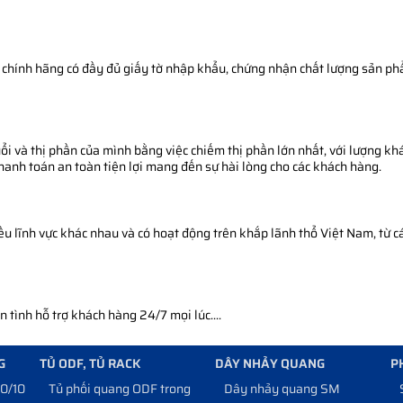
chính hãng có đầy đủ giấy tờ nhập khẩu, chứng nhận chất lượng sản phẩm
i và thị phần của mình bằng việc chiếm thị phần lớn nhất, với lượng khá
thanh toán an toàn tiện lợi mang đến sự hài lòng cho các khách hàng.
 lĩnh vực khác nhau và có hoạt động trên khắp lãnh thổ Việt Nam, từ cá
tình hỗ trợ khách hàng 24/7 mọi lúc....
G
TỦ ODF, TỦ RACK
DÂY NHẢY QUANG
P
10/100
Tủ phối quang ODF trong
Dây nhảy quang SM