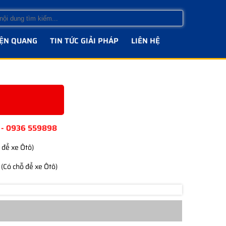
IỆN QUANG
TIN TỨC GIẢI PHÁP
LIÊN HỆ
 - 0936 559898
 để xe Ôtô)
(Có chỗ để xe Ôtô)