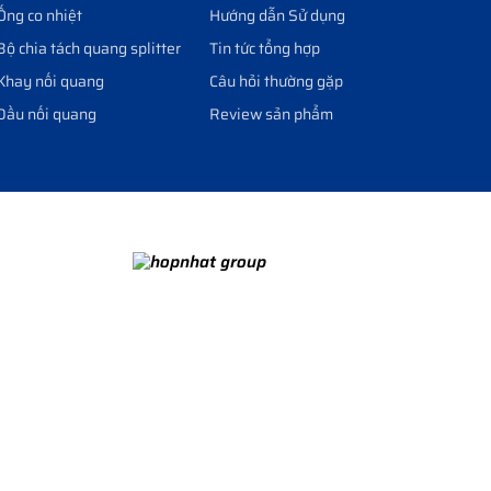
Ống co nhiệt
Hướng dẫn Sử dụng
Bộ chia tách quang splitter
Tin tức tổng hợp
Khay nối quang
Câu hỏi thường gặp
Đầu nối quang
Review sản phẩm
Vợt Pickleball