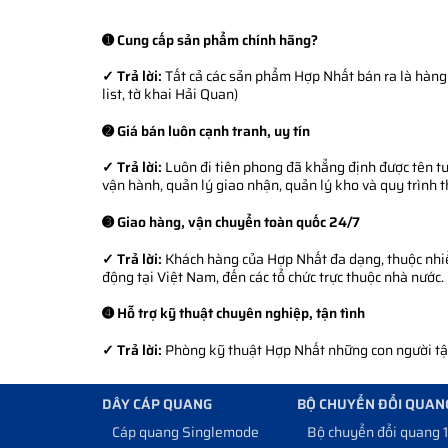
➊ Cung cấp sản phẩm chính hãng?
✓ Trả lời:
Tất cả các sản phẩm Hợp Nhất bán ra là hàng 
list, tờ khai Hải Quan)
➋ Giá bán luôn cạnh tranh, uy tín
✓ Trả lời:
Luôn đi tiên phong đã khẳng định được tên tuổ
vận hành, quản lý giao nhận, quản lý kho và quy trình 
➌ Giao hàng, vận chuyển toàn quốc 24/7
✓ Trả lời:
Khách hàng của Hợp Nhất đa dạng, thuộc nhiều
động tại Việt Nam, đến các tổ chức trực thuộc nhà nước.
➍ Hỗ trợ kỹ thuật chuyên nghiệp, tận tình
✓ Trả lời:
Phòng kỹ thuật Hợp Nhất những con người tận 
DÂY CÁP QUANG
BỘ CHUYỂN ĐỔI QUAN
Cáp quang Singlemode
Bộ chuyển đổi quang 