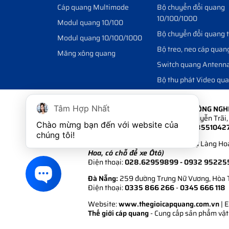
Cáp quang Multimode
Bộ chuyển đổi quang
10/100/1000
Modul quang 10/100
Bộ chuyển đổi quang 
Modul quang 10/100/1000
Bộ treo, neo cáp quan
Măng xông quang
Switch quang Antenn
Bộ thu phát Video qu
CÔNG TY CỔ PHẦN PHÁT TRIỂN CÔNG NG
Tâm Hợp Nhất
Hà Nội:
Số 6A Ngõ 235 đường Nguyễn Trãi, 
Chào mừng bạn đến với website của 
Điện thoại:
024.35511 222 - 024.3551042
chúng tôi!
Hồ Chí Minh:
108/1/6 Khu Biệt Thự Làng Hoa
Hoa, có chỗ để xe Ôtô)
Điện thoại:
028.62959899
- 0932 95225
Đà Nẵng:
259 đường Trưng Nữ Vương, Hòa 
Điện thoại:
0335 866 266
-
0345 666 118
Website:
www.thegioicapquang.com.vn
| 
Thế giới cáp quang
- Cung cấp sản phẩm vật