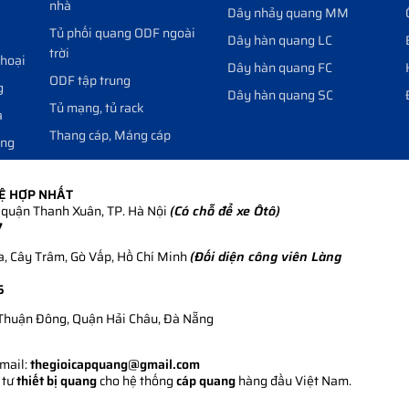
nhà
Dây nhảy quang MM
Tủ phối quang ODF ngoài
Dây hàn quang LC
trời
thoại
Dây hàn quang FC
ODF tập trung
g
Dây hàn quang SC
Tủ mạng, tủ rack
a
Thang cáp, Máng cáp
ang
HỆ HỢP NHẤT
quận Thanh Xuân, TP. Hà Nội
(Có chỗ để xe Ôtô)
7
, Cây Trâm, Gò Vấp, Hồ Chí Minh
(Đối diện công viên Làng
5
Thuận Đông, Quận Hải Châu, Đà Nẵng
Email:
thegioicapquang@gmail.com
 tư
thiết bị quang
cho hệ thống
cáp quang
hàng đầu Việt Nam.