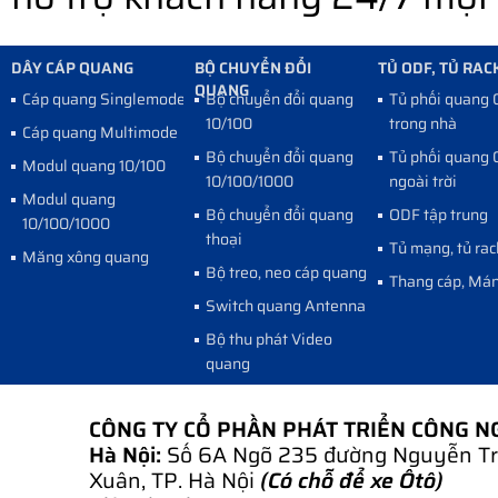
DÂY CÁP QUANG
BỘ CHUYỂN ĐỔI
TỦ ODF, TỦ RAC
QUANG
Cáp quang Singlemode
Bộ chuyển đổi quang
Tủ phối quang
10/100
trong nhà
Cáp quang Multimode
Bộ chuyển đổi quang
Tủ phối quang
Modul quang 10/100
10/100/1000
ngoài trời
Modul quang
Bộ chuyển đổi quang
ODF tập trung
10/100/1000
thoại
Tủ mạng, tủ rac
Măng xông quang
Bộ treo, neo cáp quang
Thang cáp, Mán
Switch quang Antenna
Bộ thu phát Video
quang
CÔNG TY CỔ PHẦN PHÁT TRIỂN CÔNG 
Hà Nội:
Số 6A Ngõ 235 đường Nguyễn Tr
Xuân, TP. Hà Nội
(Có chỗ để xe Ôtô)