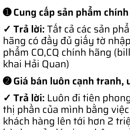
➊ Cung cấp sản phẩm chính
✓ Trả lời:
Tất cả các sản ph
hãng có đầy đủ giấy tờ nhậ
phẩm CO,CQ chính hãng (bill o
khai Hải Quan)
➋ Giá bán luôn cạnh tranh, u
✓ Trả lời:
Luôn đi tiên phong
thị phần của mình bằng việc 
khách hàng lên tới hơn 2 tr