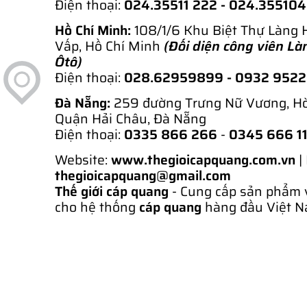
Điện thoại:
024.35511 222 - 024.35510
Hồ Chí Minh:
108/1/6 Khu Biệt Thự Làng 
Vấp, Hồ Chí Minh
(Đối diện công viên Là
Ôtô)
Điện thoại:
028.62959899
- 0932 952
Đà Nẵng:
259 đường Trưng Nữ Vương, H
Quận Hải Châu, Đà Nẵng
Điện thoại:
0335 866 266
-
0345 666 1
Website:
www.thegioicapquang.com.vn
|
thegioicapquang@gmail.com
Thế giới cáp quang
- Cung cấp sản phẩm 
cho hệ thống
cáp quang
hàng đầu Việt N