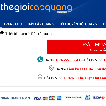
TRANG CHỦ
DÂY CÁP QUANG
BỘ CHUYỂN ĐỔI QUANG
T
TIN TỨC GIẢI PHÁP
LIÊN HỆ
Thiết bị quang
Dây cáp quang
ĐẶT MUA
( Tư vấn miễ
024.22255666
Hà Nội:
- Hồ Chí Minh:
Liền kề TT17-B4 Khu đô
Hà Nội:
108/1/6 Khu Biệt Thự Làn
Hồ Chí Minh: