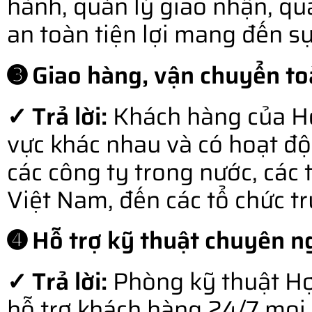
hành, quản lý giao nhận, qu
an toàn tiện lợi mang đến s
➌ Giao hàng, vận chuyển to
✓ Trả lời:
Khách hàng của Hợ
vực khác nhau và có hoạt độ
các công ty trong nước, các 
Việt Nam, đến các tổ chức t
➍ Hỗ trợ kỹ thuật chuyên ng
✓ Trả lời:
Phòng kỹ thuật Hợ
hỗ trợ khách hàng 24/7 mọi l