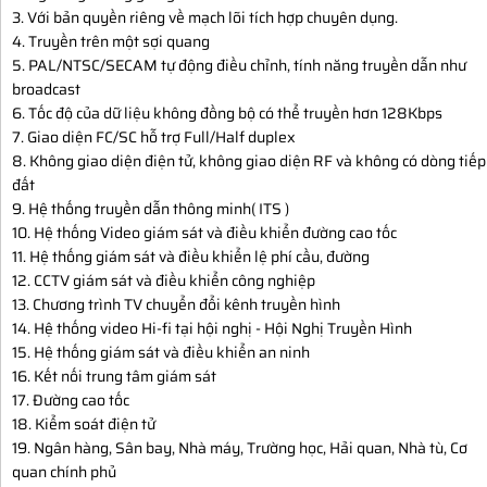
3. Với bản quyền riêng về mạch lõi tích hợp chuyên dụng.
4. Truyền trên một sợi quang
5. PAL/NTSC/SECAM tự động điều chỉnh, tính năng truyền dẫn như
broadcast
6. Tốc độ của dữ liệu không đồng bộ có thể truyền hơn 128Kbps
7. Giao diện FC/SC hỗ trợ Full/Half duplex
8. Không giao diện điện tử, không giao diện RF và không có dòng tiếp
đất
9. Hệ thống truyền dẫn thông minh( ITS )
10. Hệ thống Video giám sát và điều khiển đường cao tốc
11. Hệ thống giám sát và điều khiển lệ phí cầu, đường
12. CCTV giám sát và điều khiển công nghiệp
13. Chương trình TV chuyển đổi kênh truyền hình
14. Hệ thống video Hi-fi tại hội nghị - Hội Nghị Truyền Hình
15. Hệ thống giám sát và điều khiển an ninh
16. Kết nối trung tâm giám sát
17. Đường cao tốc
18. Kiểm soát điện tử
19. Ngân hàng, Sân bay, Nhà máy, Trường học, Hải quan, Nhà tù, Cơ
quan chính phủ