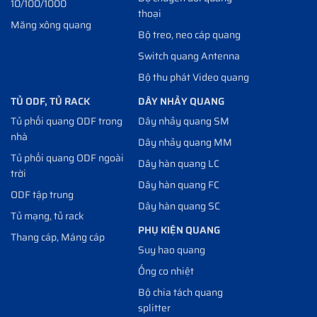
10/100/1000
thoại
Măng xông quang
Bộ treo, neo cáp quang
Switch quang Antenna
Bộ thu phát Video quang
TỦ ODF, TỦ RACK
DÂY NHẢY QUANG
Tủ phối quang ODF trong
Dây nhảy quang SM
nhà
Dây nhảy quang MM
Tủ phối quang ODF ngoài
Dây hàn quang LC
trời
Dây hàn quang FC
ODF tập trung
Dây hàn quang SC
Tủ mạng, tủ rack
PHỤ KIỆN QUANG
Thang cáp, Máng cáp
Suy hao quang
Ống co nhiệt
Bộ chia tách quang
splitter