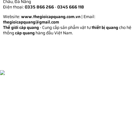
Châu, Đà Nẵng
Điện thoại:
0335 866 266
-
0345 666 118
Website:
www.thegioicapquang.com.vn
| Email:
thegioicapquang@gmail.com
Thế giới cáp quang
- Cung cấp sản phẩm vật tư
thiết bị quang
cho hệ
thống
cáp quang
hàng đầu Việt Nam.
Vợt Pickleball