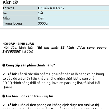
Kích cỡ
L* W*H
Chuẩn 4 U Rack
Vỏ
Sắt
Mẫu
Đen
Trọng lượng
3000g
HỎI ĐÁP - BÌNH LUẬN
(Hỏi đáp, bình luận "
Bộ thụ phát 32 kênh Video sang quang
SWV63200
" tại đây)
➊ Cung cấp sản phẩm chính hãng?
✓ Trả lời:
Tất cả các sản phẩm Hợp Nhất bán ra là hàng chính hãng
có đầy đủ giấy tờ nhập khẩu, chứng nhận chất lượng sản phẩm
CO,CQ chính hãng (bill of lading, invoice, packing list, tờ khai Hải
Quan)
➋ Giá bán luôn cạnh tranh, uy tín
✓ Trả lời:
Luôn đi tiên phong đã khẳng định được tên tuổi và thị