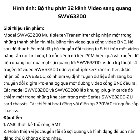
Hình ảnh: Bộ thụ phát 32 kênh Video sang quang
SWV63200
Giới thiệu sản phẩm:
Model SWV63200 Multiplexer/Transmitter chấp nhận một trong
những thành phần tín hiệu băng tần video qua cổng video BNC. Nó
sau đó thực hiện một dãy bộ chuyển đổi tương tự 8 bit trên một video
băng tần các tín hiệu, bộ dồn kênh dữ liệu PCM hiệu quả và truyền dữ
liệu quang học qua một sợi quang tới SWV63200. Video kỹ thuật số
truyền từ video SWV63200 đơn vị multiplexer/transmitter, được
nhận bởi SWV63200, có nhiệm vụ định tuyến dữ liệu ảnh sang bộ
chuyển đổi digital-to-analog qua một đường video cổng BNC đầu ra.
Các model SWV63200 và SWV63200 lắp khung, plug-in cards đó
chiếm một trong những khe cắm trong một Series SWV63200-2U
card chassis. Các thiết bị hoạt động với điện áp 220VAC từ nguồn cấp
chasiss.
Đặc điểm
1. ASIC thiết kế thủ công SMT
2. Hoàn thiện việc chuyển tải số sợi quang và hình dạng dễ uốn nắn
đáng chú ý không giống nhau.