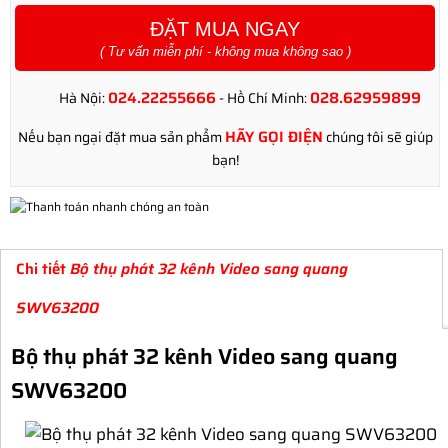
ĐẶT MUA NGAY
( Tư vấn miễn phí - không mua không sao )
024.22255666
028.62959899
Hà Nội:
- Hồ Chí Minh:
HÃY GỌI ĐIỆN
Nếu bạn ngại đặt mua sản phẩm
chúng tôi sẽ giúp
bạn!
Chi tiết
Bộ thụ phát 32 kênh Video sang quang
SWV63200
Bộ thụ phát 32 kênh Video sang quang
SWV63200