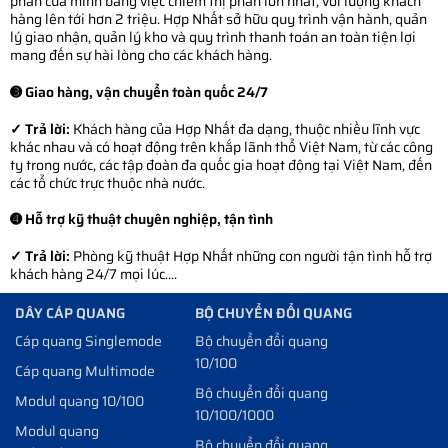
phần của mình bằng việc chiếm thị phần lớn nhất, với lượng khách
hàng lên tới hơn 2 triệu. Hợp Nhất sở hữu quy trình vận hành, quản
lý giao nhận, quản lý kho và quy trình thanh toán an toàn tiện lợi
mang đến sự hài lòng cho các khách hàng.
➌ Giao hàng, vận chuyển toàn quốc 24/7
✓ Trả lời:
Khách hàng của Hợp Nhất đa dạng, thuộc nhiều lĩnh vực
khác nhau và có hoạt động trên khắp lãnh thổ Việt Nam, từ các công
ty trong nước, các tập đoàn đa quốc gia hoạt động tại Việt Nam, đến
các tổ chức trực thuộc nhà nước.
➍ Hỗ trợ kỹ thuật chuyên nghiệp, tận tình
✓ Trả lời:
Phòng kỹ thuật Hợp Nhất những con người tận tình hỗ trợ
khách hàng 24/7 mọi lúc....
DÂY CÁP QUANG
BỘ CHUYỂN ĐỔI QUANG
Cáp quang Singlemode
Bộ chuyển đổi quang
10/100
Cáp quang Multimode
Bộ chuyển đổi quang
Modul quang 10/100
10/100/1000
Modul quang
Bộ chuyển đổi quang