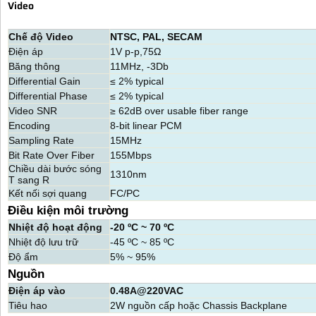
Video
Chế độ Video
NTSC, PAL, SECAM
Điện áp
1V p-p,75Ω
Băng thông
11MHz, -3Db
Differential Gain
≤ 2% typical
Differential Phase
≤ 2% typical
Video SNR
≥ 62dB over usable fiber range
Encoding
8-bit linear PCM
Sampling Rate
15MHz
Bit Rate Over Fiber
155Mbps
Chiều dài bước sóng
1310nm
T sang R
Kết nối sợi quang
FC/PC
Điều kiện môi trường
Nhiệt độ hoạt động
-20 ºC ~ 70 ºC
Nhiệt độ lưu trữ
-45 ºC ~ 85 ºC
Độ ẩm
5% ~ 95%
Nguồn
Điện áp vào
0.48A@220VAC
Tiêu hao
2W nguồn cấp hoặc Chassis Backplane