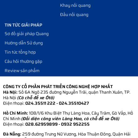
Khay nối quang
Đầu nối quang
TIN TỨC GIẢI PHÁP
Sơ đồ giải pháp Quang
Hướng dẫn Sử dụng
Tin tức tổng hợp
Câu hỏi thường gặp
Review sản phẩm
CÔNG TY CỔ PHẦN PHÁT TRIỂN CÔNG NGHỆ HỢP NHẤT
Hà Nội:
Số 6A Ngõ 235 đường Nguyễn Trãi, quận Thanh Xuân, TP.
Hà Nội
(Có chỗ để xe Ôtô)
Điện thoại:
024.35511 222 - 024.35510427
Hồ Chí Minh:
108/1/6 Khu Biệt Thự Làng Hoa, Cây Trâm, Gò Vấp, Hồ
Chí Minh
(Đối diện công viên Làng Hoa, có chỗ để xe Ôtô)
Điện thoại:
028.62959899
- 0932 952255
Đà Nẵng:
259 đường Trưng Nữ Vương, Hòa Thuận Đông, Quận Hải