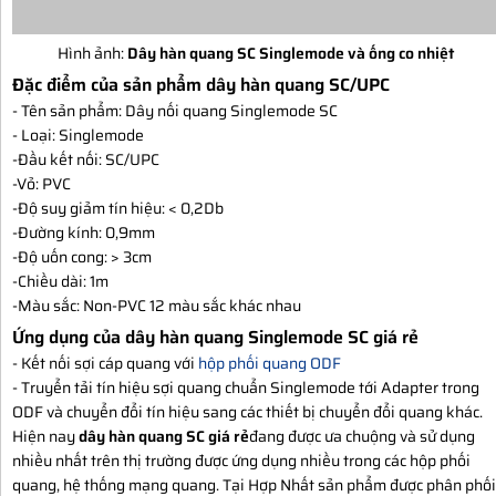
Hình ảnh:
Dây hàn quang SC Singlemode và ống co nhiệt
Đặc điểm của sản phẩm dây hàn quang SC/UPC
- Tên sản phẩm: Dây nối quang Singlemode SC
- Loại: Singlemode
-Đầu kết nối: SC/UPC
-Vỏ: PVC
-Độ suy giảm tín hiệu: < 0,2Db
-Đường kính: 0,9mm
-Độ uốn cong: > 3cm
-Chiều dài: 1m
-Màu sắc: Non-PVC 12 màu sắc khác nhau
Ứng dụng của dây hàn quang Singlemode SC giá rẻ
- Kết nối sợi cáp quang với
hộp phối quang ODF
- Truyển tải tín hiệu sợi quang chuẩn Singlemode tới Adapter trong
ODF và chuyển đổi tín hiệu sang các thiết bị chuyển đổi quang khác.
Hiện nay
dây hàn quang SC giá rẻ
đang được ưa chuộng và sử dụng
nhiều nhất trên thị trường được ứng dụng nhiều trong các hộp phối
quang, hệ thống mạng quang. Tại Hợp Nhất sản phẩm được phân phối