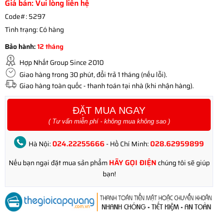
Giá bán: Vui lòng liên hệ
Code#:
5297
Tình trạng:
Có hàng
Bảo hành:
12 tháng
Hợp Nhất Group Since 2010
Giao hàng trong 30 phút, đổi trả 1 tháng (nếu lỗi).
Giao hàng toàn quốc - thanh toán tại nhà (khi nhận hàng).
ĐẶT MUA NGAY
( Tư vấn miễn phí - không mua không sao )
024.22255666
028.62959899
Hà Nội:
- Hồ Chí Minh:
HÃY GỌI ĐIỆN
Nếu bạn ngại đặt mua sản phẩm
chúng tôi sẽ giúp
bạn!