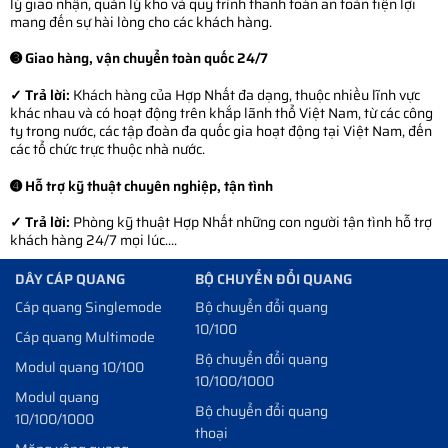
lý giao nhận, quản lý kho và quy trình thanh toán an toàn tiện lợi
mang đến sự hài lòng cho các khách hàng.
➌ Giao hàng, vận chuyển toàn quốc 24/7
✓ Trả lời:
Khách hàng của Hợp Nhất đa dạng, thuộc nhiều lĩnh vực
khác nhau và có hoạt động trên khắp lãnh thổ Việt Nam, từ các công
ty trong nước, các tập đoàn đa quốc gia hoạt động tại Việt Nam, đến
các tổ chức trực thuộc nhà nước.
➍ Hỗ trợ kỹ thuật chuyên nghiệp, tận tình
✓ Trả lời:
Phòng kỹ thuật Hợp Nhất những con người tận tình hỗ trợ
khách hàng 24/7 mọi lúc....
DÂY CÁP QUANG
BỘ CHUYỂN ĐỔI QUANG
Cáp quang Singlemode
Bộ chuyển đổi quang
10/100
Cáp quang Multimode
Bộ chuyển đổi quang
Modul quang 10/100
10/100/1000
Modul quang
Bộ chuyển đổi quang
10/100/1000
thoại