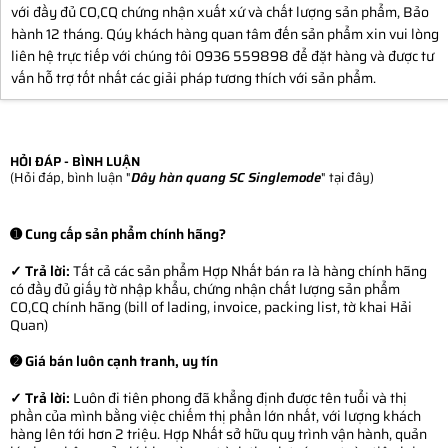
với đầy đủ CO,CQ chứng nhận xuất xứ và chất lượng sản phẩm, Bảo
hành 12 tháng. Qúy khách hàng quan tâm đến sản phẩm xin vui lòng
liên hệ trực tiếp với chúng tôi 0936 559898 để đặt hàng và được tư
vấn hỗ trợ tốt nhất các giải pháp tương thích với sản phẩm.
HỎI ĐÁP - BÌNH LUẬN
(Hỏi đáp, bình luận "
Dây hàn quang SC Singlemode
" tại đây)
➊ Cung cấp sản phẩm chính hãng?
✓ Trả lời:
Tất cả các sản phẩm Hợp Nhất bán ra là hàng chính hãng
có đầy đủ giấy tờ nhập khẩu, chứng nhận chất lượng sản phẩm
CO,CQ chính hãng (bill of lading, invoice, packing list, tờ khai Hải
Quan)
➋ Giá bán luôn cạnh tranh, uy tín
✓ Trả lời:
Luôn đi tiên phong đã khẳng định được tên tuổi và thị
phần của mình bằng việc chiếm thị phần lớn nhất, với lượng khách
hàng lên tới hơn 2 triệu. Hợp Nhất sở hữu quy trình vận hành, quản