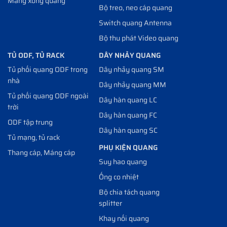
Măng xông quang
Bộ treo, neo cáp quang
Switch quang Antenna
Bộ thu phát Video quang
TỦ ODF, TỦ RACK
DÂY NHẢY QUANG
Tủ phối quang ODF trong
Dây nhảy quang SM
nhà
Dây nhảy quang MM
Tủ phối quang ODF ngoài
Dây hàn quang LC
trời
Dây hàn quang FC
ODF tập trung
Dây hàn quang SC
Tủ mạng, tủ rack
PHỤ KIỆN QUANG
Thang cáp, Máng cáp
Suy hao quang
Ống co nhiệt
Bộ chia tách quang
splitter
Khay nối quang