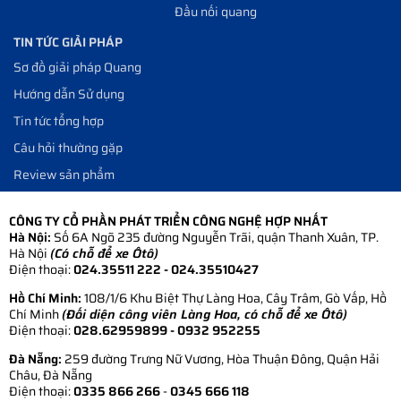
Đầu nối quang
TIN TỨC GIẢI PHÁP
Sơ đồ giải pháp Quang
Hướng dẫn Sử dụng
Tin tức tổng hợp
Câu hỏi thường gặp
Review sản phẩm
CÔNG TY CỔ PHẦN PHÁT TRIỂN CÔNG NGHỆ HỢP NHẤT
Hà Nội:
Số 6A Ngõ 235 đường Nguyễn Trãi, quận Thanh Xuân, TP.
Hà Nội
(Có chỗ để xe Ôtô)
Điện thoại:
024.35511 222 - 024.35510427
Hồ Chí Minh:
108/1/6 Khu Biệt Thự Làng Hoa, Cây Trâm, Gò Vấp, Hồ
Chí Minh
(Đối diện công viên Làng Hoa, có chỗ để xe Ôtô)
Điện thoại:
028.62959899
- 0932 952255
Đà Nẵng:
259 đường Trưng Nữ Vương, Hòa Thuận Đông, Quận Hải
Châu, Đà Nẵng
Điện thoại:
0335 866 266
-
0345 666 118